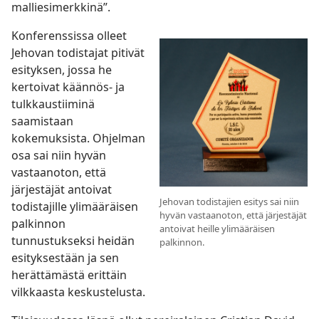
malliesimerkkinä”.
Konferenssissa olleet
Jehovan todistajat pitivät
esityksen, jossa he
kertoivat käännös- ja
tulkkaustiiminä
saamistaan
kokemuksista. Ohjelman
osa sai niin hyvän
vastaanoton, että
järjestäjät antoivat
Jehovan todistajien esitys sai niin
todistajille ylimääräisen
hyvän vastaanoton, että järjestäjät
palkinnon
antoivat heille ylimääräisen
tunnustukseksi heidän
palkinnon.
esityksestään ja sen
herättämästä erittäin
vilkkaasta keskustelusta.