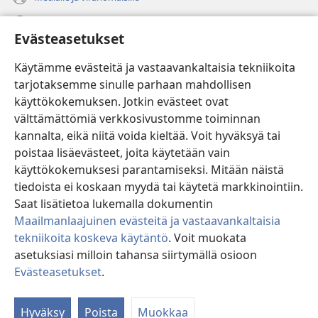
Ohje
Evästeasetukset
Lahjoitukset
(avaa
Käytämme evästeitä ja vastaavankaltaisia tekniikoita
uuden
tarjotaksemme sinulle parhaan mahdollisen
ikkunan)
Vartiotornin VERKKOKIRJASTO
käyttökokemuksen. Jotkin evästeet ovat
(avaa
välttämättömiä verkkosivustomme toiminnan
uuden
®
JW Hub
ikkunan)
kannalta, eikä niitä voida kieltää. Voit hyväksyä tai
(avaa
uuden
poistaa lisäevästeet, joita käytetään vain
®
JW Library
ikkunan)
käyttökokemuksesi parantamiseksi. Mitään näistä
tiedoista ei koskaan myydä tai käytetä markkinointiin.
Watchtower Library
Saat lisätietoa lukemalla dokumentin
Maailmanlaajuinen evästeitä ja vastaavankaltaisia
tekniikoita koskeva käytäntö
. Voit muokata
asetuksiasi milloin tahansa siirtymällä osioon
Copyright
© 2026 Watch Tower Bible and Tract Society of Pennsylvania.
Evästeasetukset
.
KÄYTTÖEHDOT
|
TIETOSUOJAKÄYTÄNTÖ
|
EVÄSTEASETUKSET
Hyväksy
Poista
Muokkaa