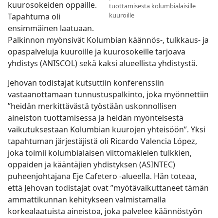
kuurosokeiden oppaille.
tuottamisesta kolumbialaisille
kuuroille
Tapahtuma oli
ensimmäinen laatuaan.
Palkinnon myönsivät Kolumbian käännös-, tulkkaus- ja
opaspalveluja kuuroille ja kuurosokeille tarjoava
yhdistys (ANISCOL) sekä kaksi alueellista yhdistystä.
Jehovan todistajat kutsuttiin konferenssiin
vastaanottamaan tunnustuspalkinto, joka myönnettiin
”heidän merkittävästä työstään uskonnollisen
aineiston tuottamisessa ja heidän myönteisestä
vaikutuksestaan Kolumbian kuurojen yhteisöön”. Yksi
tapahtuman järjestäjistä oli Ricardo Valencia López,
joka toimii kolumbialaisen viittomakielen tulkkien,
oppaiden ja kääntäjien yhdistyksen (ASINTEC)
puheenjohtajana Eje Cafetero -alueella. Hän toteaa,
että Jehovan todistajat ovat ”myötävaikuttaneet tämän
ammattikunnan kehitykseen valmistamalla
korkealaatuista aineistoa, joka palvelee käännöstyön