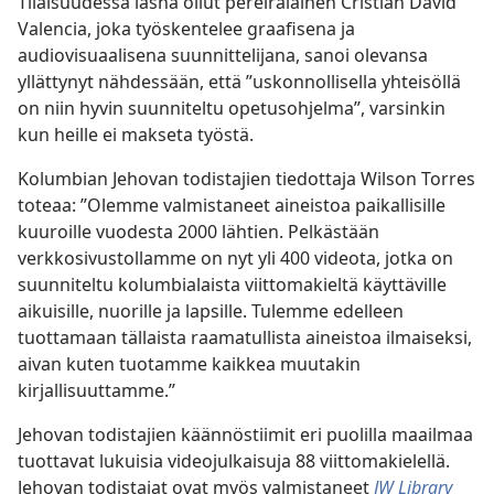
Tilaisuudessa läsnä ollut pereiralainen Cristian David
Valencia, joka työskentelee graafisena ja
audiovisuaalisena suunnittelijana, sanoi olevansa
yllättynyt nähdessään, että ”uskonnollisella yhteisöllä
on niin hyvin suunniteltu opetusohjelma”, varsinkin
kun heille ei makseta työstä.
Kolumbian Jehovan todistajien tiedottaja Wilson Torres
toteaa: ”Olemme valmistaneet aineistoa paikallisille
kuuroille vuodesta 2000 lähtien. Pelkästään
verkkosivustollamme on nyt yli 400 videota, jotka on
suunniteltu kolumbialaista viittomakieltä käyttäville
aikuisille, nuorille ja lapsille. Tulemme edelleen
tuottamaan tällaista raamatullista aineistoa ilmaiseksi,
aivan kuten tuotamme kaikkea muutakin
kirjallisuuttamme.”
Jehovan todistajien käännöstiimit eri puolilla maailmaa
tuottavat lukuisia videojulkaisuja 88 viittomakielellä.
Jehovan todistajat ovat myös valmistaneet
JW Library