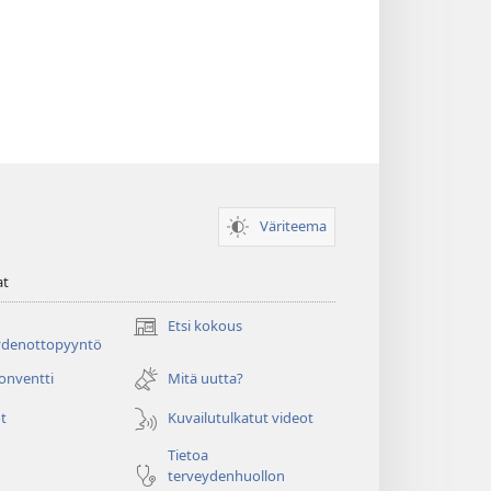
Väriteema
at
Etsi kokous
(avaa
ydenottopyyntö
uuden
ikkunan)
konventti
Mitä uutta?
t
Kuvailutulkatut videot
Tietoa
terveydenhuollon