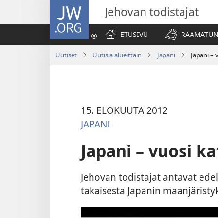
JW.ORG
Jehovan todistajat
ETUSIVU
RAAMATUN
Uutiset
Uutisia alueittain
Japani
Japani – 
15. ELOKUUTA 2012
JAPANI
Japani – vuosi ka
Jehovan todistajat antavat ede
takaisesta Japanin maanjäristyk