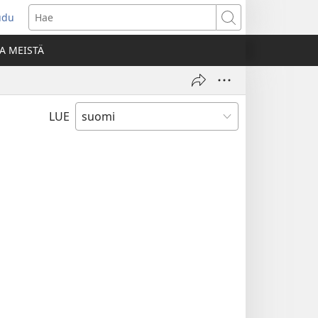
udu
aa
Hae
den
A MEISTÄ
unan)
LUE