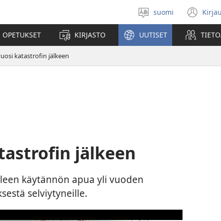
suomi
Kirja
Valitse
(av
kieli
uu
 OPETUKSET
KIRJASTO
UUTISET
TIETO
ikk
vuosi katastrofin jälkeen
tastrofin jälkeen
lleen käytännön apua yli vuoden
sestä selviytyneille.