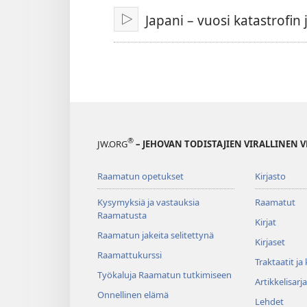
Japani – vuosi katastrofin 
Toista
®
JW.ORG
– JEHOVAN TODISTAJIEN VIRALLINEN 
Raamatun opetukset
Kirjasto
Kysymyksiä ja vastauksia
Raamatut
Raamatusta
Kirjat
Raamatun jakeita selitettynä
Kirjaset
Raamattukurssi
Traktaatit ja
Työkaluja Raamatun tutkimiseen
Artikkelisarja
Onnellinen elämä
Lehdet