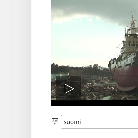
Toista
video
Valitse
kieli