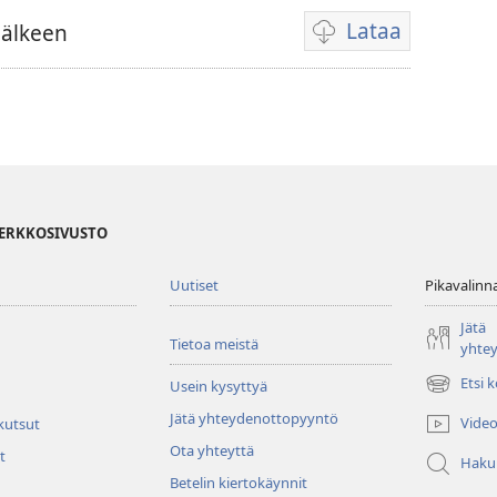
Lataa
jälkeen
Videoiden
latausvaihtoehdot
VERKKOSIVUSTO
Uutiset
Pikavalinn
Jätä
Tietoa meistä
yhte
Etsi 
Usein kysyttyä
(avaa
uuden
Jätä yhteydenottopyyntö
Video
 kutsut
ikkunan)
Ota yhteyttä
t
Haku
Betelin kiertokäynnit