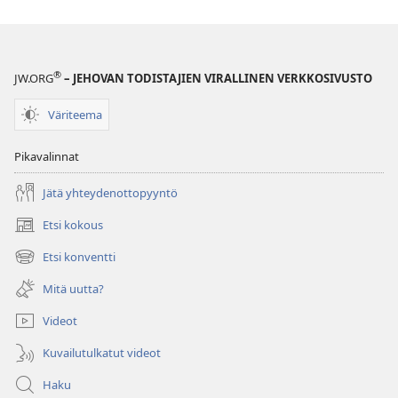
®
JW.ORG
– JEHOVAN TODISTAJIEN VIRALLINEN VERKKOSIVUSTO
Väriteema
Pikavalinnat
Jätä yhteydenottopyyntö
Etsi kokous
(avaa
uuden
Etsi konventti
(avaa
ikkunan)
uuden
Mitä uutta?
ikkunan)
Videot
Kuvailutulkatut videot
Haku