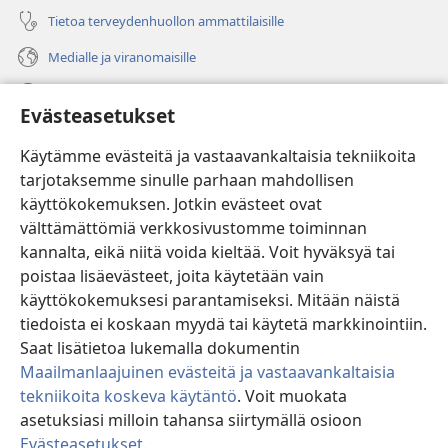
Tietoa terveydenhuollon ammattilaisille
Medialle ja viranomaisille
Ohje
Evästeasetukset
Lahjoitukset
(avaa
Käytämme evästeitä ja vastaavankaltaisia tekniikoita
uuden
tarjotaksemme sinulle parhaan mahdollisen
ikkunan)
Vartiotornin VERKKOKIRJASTO
käyttökokemuksen. Jotkin evästeet ovat
(avaa
välttämättömiä verkkosivustomme toiminnan
uuden
®
JW Hub
ikkunan)
kannalta, eikä niitä voida kieltää. Voit hyväksyä tai
(avaa
uuden
poistaa lisäevästeet, joita käytetään vain
®
JW Library
ikkunan)
käyttökokemuksesi parantamiseksi. Mitään näistä
tiedoista ei koskaan myydä tai käytetä markkinointiin.
Watchtower Library
Saat lisätietoa lukemalla dokumentin
Maailmanlaajuinen evästeitä ja vastaavankaltaisia
tekniikoita koskeva käytäntö
. Voit muokata
asetuksiasi milloin tahansa siirtymällä osioon
Copyright
© 2026 Watch Tower Bible and Tract Society of Pennsylvania.
Evästeasetukset
.