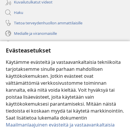
Kuvailutulkatut videot
Haku
Tietoa terveydenhuollon ammattilaisille
Medialle ja viranomaisille
Ohje
Evästeasetukset
Lahjoitukset
(avaa
Käytämme evästeitä ja vastaavankaltaisia tekniikoita
uuden
tarjotaksemme sinulle parhaan mahdollisen
ikkunan)
Vartiotornin VERKKOKIRJASTO
käyttökokemuksen. Jotkin evästeet ovat
(avaa
välttämättömiä verkkosivustomme toiminnan
uuden
®
JW Hub
ikkunan)
kannalta, eikä niitä voida kieltää. Voit hyväksyä tai
(avaa
uuden
poistaa lisäevästeet, joita käytetään vain
®
JW Library
ikkunan)
käyttökokemuksesi parantamiseksi. Mitään näistä
tiedoista ei koskaan myydä tai käytetä markkinointiin.
Watchtower Library
Saat lisätietoa lukemalla dokumentin
Maailmanlaajuinen evästeitä ja vastaavankaltaisia