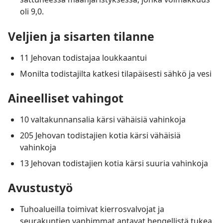
oli 9,0.
Veljien ja sisarten tilanne
11 Jehovan todistajaa loukkaantui
Monilta todistajilta katkesi tilapäisesti sähkö ja vesi
Aineelliset vahingot
10 valtakunnansalia kärsi vähäisiä vahinkoja
205 Jehovan todistajien kotia kärsi vähäisiä
vahinkoja
13 Jehovan todistajien kotia kärsi suuria vahinkoja
Avustustyö
Tuhoalueilla toimivat kierrosvalvojat ja
seurakuntien vanhimmat antavat hengellistä tukea