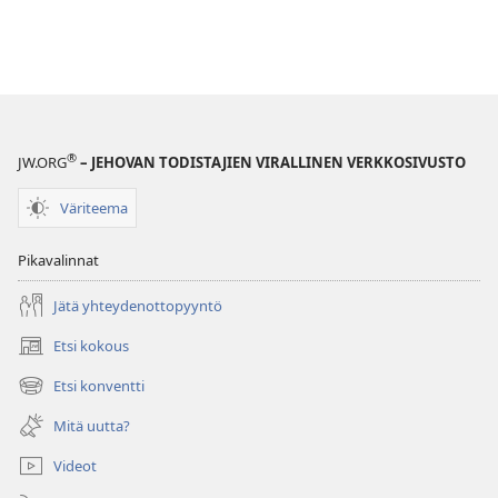
®
JW.ORG
– JEHOVAN TODISTAJIEN VIRALLINEN VERKKOSIVUSTO
Väriteema
Pikavalinnat
Jätä yhteydenottopyyntö
Etsi kokous
(avaa
uuden
Etsi konventti
(avaa
ikkunan)
uuden
Mitä uutta?
ikkunan)
Videot