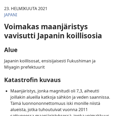
23. HELMIKUUTA 2021
JAPANI
Voimakas maanjäristys
vavisutti Japanin koillisosia
Alue
Japanin koillisosat, ensisijaisesti Fukushiman ja
Miyagin prefektuurit
Katastrofin kuvaus
Maanjäristys, jonka magnitudi oli 7,3, aiheutti
joillakin alueilla katkoja sähkön ja veden saannissa.
Tämä luonnononnettomuus iski monille niistä
alueista, jotka tuhoutuivat vuonna 2011
sattuneessa maanjäristyksessä, jonka voimakkuus