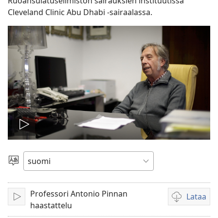
Ruoansulatuselimistön sairauksien instituutissa
Cleveland Clinic Abu Dhabi -sairaalassa.
Toista
video
Valitse
kieli
Professori Antonio Pinnan
Lataa
Toista
Videoiden
haastattelu
latausvaihto