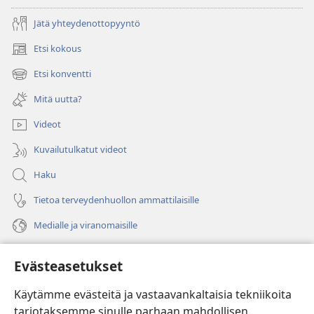
Jätä yhteydenottopyyntö
Etsi kokous
(avaa
uuden
Etsi konventti
(avaa
ikkunan)
uuden
Mitä uutta?
ikkunan)
Videot
Kuvailutulkatut videot
Haku
Tietoa terveydenhuollon ammattilaisille
Medialle ja viranomaisille
Ohje
Evästeasetukset
Lahjoitukset
(avaa
Käytämme evästeitä ja vastaavankaltaisia tekniikoita
uuden
tarjotaksemme sinulle parhaan mahdollisen