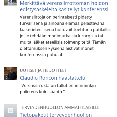
Merkittävä verensiirrottoman hoidon
edistysaskeleita käsitellyt konferenssi
Verensiirtoja on perinteisesti pidetty
turvallisena ja ainoana elämää pelastavana
lääketieteellisenä hoitovaihtoehtona potilaille,
joille tehdään monimutkaisia kirurgisia tai
muita lääketieteellisiä toimenpiteitä. Tämän
olettamuksen kyseenalaistivat monet
konferenssin puhujat.
UUTISET JA TIEDOTTEET
Claudio Roncon haastattelu
”Verensiirrosta on tullut ennemminkin
poikkeus kuin sääntö.”
TERVEYDENHUOLLON AMMATTILAISILLE
Tietopaketit terveydenhuollon