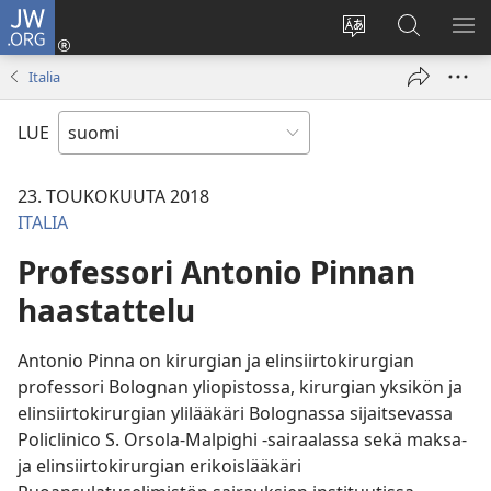
JW.ORG
Kirjaudu
(avaa
Vaihda
Hae
NÄ
uuden
sivuston
JW.ORG-
VA
Italia
ikkunan)
kieli
sivustolta
LUE
23. TOUKOKUUTA 2018
ITALIA
Professori Antonio Pinnan
haastattelu
Antonio Pinna on kirurgian ja elinsiirtokirurgian
professori Bolognan yliopistossa, kirurgian yksikön ja
elinsiirtokirurgian ylilääkäri Bolognassa sijaitsevassa
Policlinico S. Orsola-Malpighi -sairaalassa sekä maksa-
ja elinsiirtokirurgian erikoislääkäri