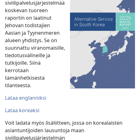
siviilipalvelusjärjestelmää
koskevan tuoreen
raportin on laatinut
Jehovan todistajien
Aasian ja Tyynenmeren
alueen yhdistys. Se on
suunnattu viranomaisille,
tiedotusvälineille ja
tutkijoille. Siinä
kerrotaan
tämänhetkisestä
tilanteesta.
Lataa englanniksi
Lataa koreaksi
Voit ladata myös lisäliitteen, jossa on korealaisten
asiantuntijoiden lausuntoja maan
siviilipalvelusjärjestelmän