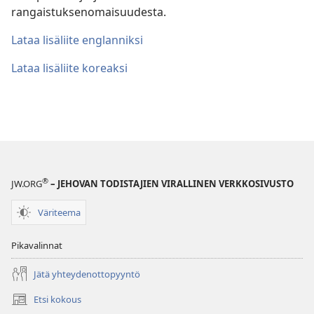
rangaistuksenomaisuudesta.
Lataa lisäliite englanniksi
Lataa lisäliite koreaksi
®
JW.ORG
– JEHOVAN TODISTAJIEN VIRALLINEN VERKKOSIVUSTO
Väriteema
Pikavalinnat
Jätä yhteydenottopyyntö
Etsi kokous
(avaa