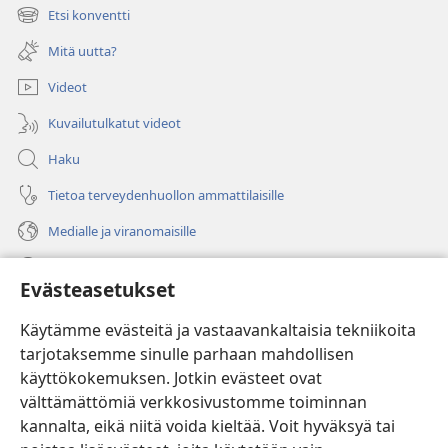
uuden
Etsi konventti
(avaa
ikkunan)
uuden
Mitä uutta?
ikkunan)
Videot
Kuvailutulkatut videot
Haku
Tietoa terveydenhuollon ammattilaisille
Medialle ja viranomaisille
Ohje
Evästeasetukset
Lahjoitukset
(avaa
Käytämme evästeitä ja vastaavankaltaisia tekniikoita
uuden
tarjotaksemme sinulle parhaan mahdollisen
ikkunan)
Vartiotornin VERKKOKIRJASTO
käyttökokemuksen. Jotkin evästeet ovat
(avaa
välttämättömiä verkkosivustomme toiminnan
uuden
®
JW Hub
ikkunan)
kannalta, eikä niitä voida kieltää. Voit hyväksyä tai
(avaa
uuden