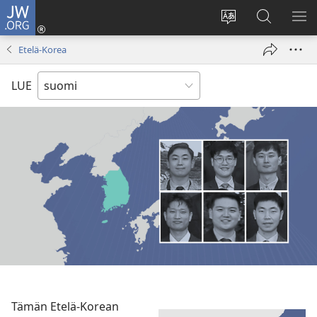
JW.ORG
Kirjaudu
(avaa
Vaihda
Hae
NÄ
uuden
sivuston
JW.ORG-
VA
Etelä-Korea
ikkunan)
kieli
sivustolta
LUE
Tämän Etelä-Korean