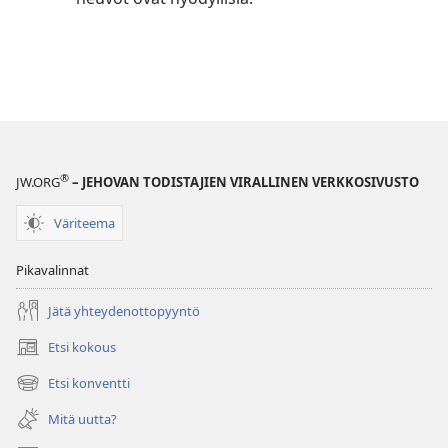
®
JW.ORG
– JEHOVAN TODISTAJIEN VIRALLINEN VERKKOSIVUSTO
Väriteema
Pikavalinnat
Jätä yhteydenottopyyntö
Etsi kokous
(avaa
uuden
Etsi konventti
(avaa
ikkunan)
uuden
Mitä uutta?
ikkunan)