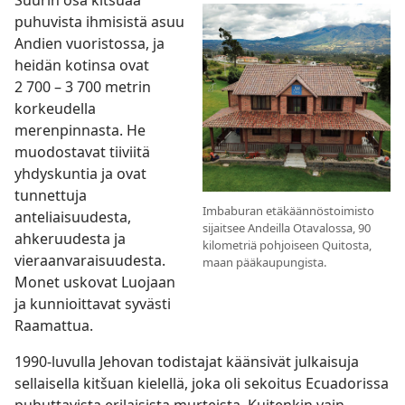
Suurin osa kitšuaa
puhuvista ihmisistä asuu
Andien vuoristossa, ja
heidän kotinsa ovat
2 700 – 3 700 metrin
korkeudella
merenpinnasta. He
muodostavat tiiviitä
yhdyskuntia ja ovat
tunnettuja
Imbaburan etäkäännöstoimisto
anteliaisuudesta,
sijaitsee Andeilla Otavalossa, 90
ahkeruudesta ja
kilometriä pohjoiseen Quitosta,
vieraanvaraisuudesta.
maan pääkaupungista.
Monet uskovat Luojaan
ja kunnioittavat syvästi
Raamattua.
1990-luvulla Jehovan todistajat käänsivät julkaisuja
sellaisella kitšuan kielellä, joka oli sekoitus Ecuadorissa