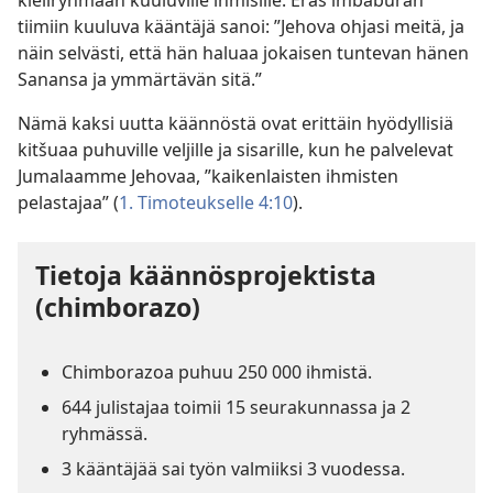
kieliryhmään kuuluville ihmisille. Eräs imbaburan
tiimiin kuuluva kääntäjä sanoi: ”Jehova ohjasi meitä, ja
näin selvästi, että hän haluaa jokaisen tuntevan hänen
Sanansa ja ymmärtävän sitä.”
Nämä kaksi uutta käännöstä ovat erittäin hyödyllisiä
kitšuaa puhuville veljille ja sisarille, kun he palvelevat
Jumalaamme Jehovaa, ”kaikenlaisten ihmisten
pelastajaa” (
1. Timoteukselle 4:10
).
Tietoja käännösprojektista
(chimborazo)
Chimborazoa puhuu 250 000 ihmistä.
644 julistajaa toimii 15 seurakunnassa ja 2
ryhmässä.
3 kääntäjää sai työn valmiiksi 3 vuodessa.