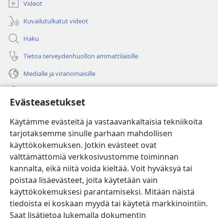
Videot
Kuvailutulkatut videot
Haku
Tietoa terveydenhuollon ammattilaisille
Medialle ja viranomaisille
Ohje
Evästeasetukset
Lahjoitukset
(avaa
Käytämme evästeitä ja vastaavankaltaisia tekniikoita
uuden
tarjotaksemme sinulle parhaan mahdollisen
ikkunan)
Vartiotornin VERKKOKIRJASTO
käyttökokemuksen. Jotkin evästeet ovat
(avaa
välttämättömiä verkkosivustomme toiminnan
uuden
®
JW Hub
ikkunan)
kannalta, eikä niitä voida kieltää. Voit hyväksyä tai
(avaa
uuden
poistaa lisäevästeet, joita käytetään vain
®
JW Library
ikkunan)
käyttökokemuksesi parantamiseksi. Mitään näistä
tiedoista ei koskaan myydä tai käytetä markkinointiin.
Watchtower Library
Saat lisätietoa lukemalla dokumentin