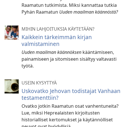
Raamatun tutkimista. Miksi kannattaa tutkia
Pyhän Raamatun
Uuden maailman käännöstä?
MIHIN LAHJOITUKSIA KÄYTETÄÄN?
Kaikkein tärkeimmän kirjan
valmistaminen
Uuden maailman käännöksen
kääntämiseen,
painamiseen ja sitomiseen sisältyy valtavasti
työtä.
USEIN KYSYTTYÄ
Uskovatko Jehovan todistajat Vanhaan
testamenttiin?
Ovatko jotkin Raamatun osat vanhentuneita?
Lue, miksi Heprealaisten kirjoitusten
historialliset kertomukset ja käytännölliset
neuvot ovat hyödyllisiä.