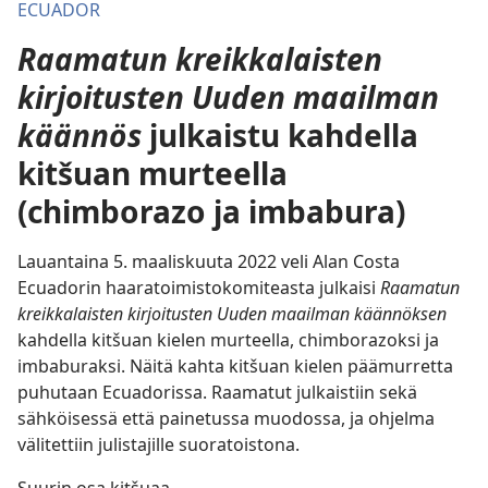
ECUADOR
Raamatun kreikkalaisten
kirjoitusten Uuden maailman
käännös
julkaistu kahdella
kitšuan murteella
(chimborazo ja imbabura)
Lauantaina 5. maaliskuuta 2022 veli Alan Costa
Ecuadorin haaratoimistokomiteasta julkaisi
Raamatun
kreikkalaisten kirjoitusten Uuden maailman käännöksen
kahdella kitšuan kielen murteella, chimborazoksi ja
imbaburaksi. Näitä kahta kitšuan kielen päämurretta
puhutaan Ecuadorissa. Raamatut julkaistiin sekä
sähköisessä että painetussa muodossa, ja ohjelma
välitettiin julistajille suoratoistona.