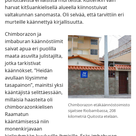
puhuttavista erilaisista murteista. Kuitenkin vain
harvat kitšuankielisellä alueella kiinnostuivat
valtakunnan sanomasta. Oli selvää, että tarvittiin eri
murteille käännettyä kirjallisuutta.
Chimborazon ja
imbaburan käännöstiimit
saivat apua eri puolilla
maata asuvilta julistajilta,
jotka tarkistivat
käännökset. ”Heidän
avullaan löysimme
tasapainon”, mainitsi yksi
kääntäjistä selittäessään,
millaisia haasteita oli
Chimborazon etäkäännöstoimisto
chimborazonkielisen
sijaitsee Riobambassa, 208
Raamatun
kilometriä Quitosta etelään.
kääntämisessä niin
monenkirjavaan