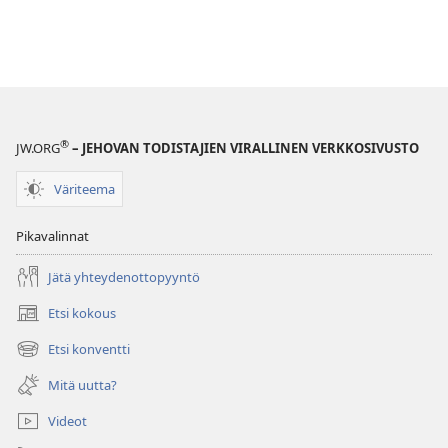
®
JW.ORG
– JEHOVAN TODISTAJIEN VIRALLINEN VERKKOSIVUSTO
Väriteema
Pikavalinnat
Jätä yhteydenottopyyntö
Etsi kokous
(avaa
uuden
Etsi konventti
(avaa
ikkunan)
uuden
Mitä uutta?
ikkunan)
Videot