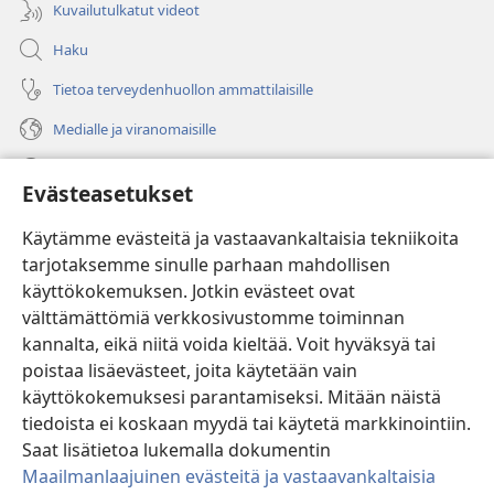
Kuvailutulkatut videot
Haku
Tietoa terveydenhuollon ammattilaisille
Medialle ja viranomaisille
Ohje
Evästeasetukset
Lahjoitukset
(avaa
Käytämme evästeitä ja vastaavankaltaisia tekniikoita
uuden
tarjotaksemme sinulle parhaan mahdollisen
ikkunan)
Vartiotornin VERKKOKIRJASTO
käyttökokemuksen. Jotkin evästeet ovat
(avaa
välttämättömiä verkkosivustomme toiminnan
uuden
®
JW Hub
ikkunan)
kannalta, eikä niitä voida kieltää. Voit hyväksyä tai
(avaa
uuden
poistaa lisäevästeet, joita käytetään vain
®
JW Library
ikkunan)
käyttökokemuksesi parantamiseksi. Mitään näistä
tiedoista ei koskaan myydä tai käytetä markkinointiin.
Watchtower Library
Saat lisätietoa lukemalla dokumentin
Maailmanlaajuinen evästeitä ja vastaavankaltaisia