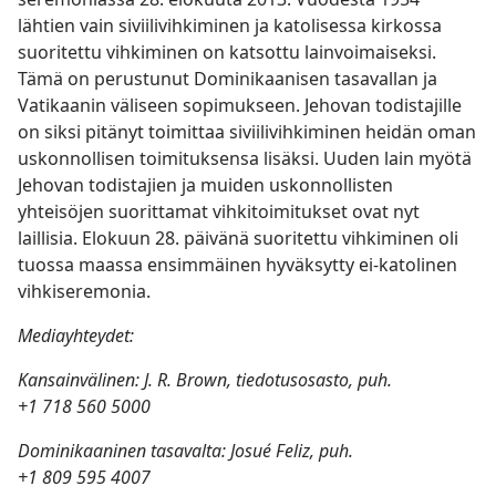
lähtien vain siviilivihkiminen ja katolisessa kirkossa
suoritettu vihkiminen on katsottu lainvoimaiseksi.
Tämä on perustunut Dominikaanisen tasavallan ja
Vatikaanin väliseen sopimukseen. Jehovan todistajille
on siksi pitänyt toimittaa siviilivihkiminen heidän oman
uskonnollisen toimituksensa lisäksi. Uuden lain myötä
Jehovan todistajien ja muiden uskonnollisten
yhteisöjen suorittamat vihkitoimitukset ovat nyt
laillisia. Elokuun 28. päivänä suoritettu vihkiminen oli
tuossa maassa ensimmäinen hyväksytty ei-katolinen
vihkiseremonia.
Mediayhteydet:
Kansainvälinen: J. R. Brown, tiedotusosasto, puh.
+1 718 560 5000
Dominikaaninen tasavalta: Josué Feliz, puh.
+1 809 595 4007