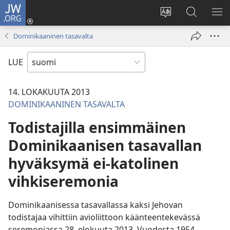
JW.ORG
Kirjaudu
(avaa
Vaihda
Hae
NÄ
uuden
sivuston
JW.ORG-
VA
Dominikaaninen tasavalta
ikkunan)
kieli
sivustolta
LUE
14. LOKAKUUTA 2013
DOMINIKAANINEN TASAVALTA
Todistajilla ensimmäinen
Dominikaanisen tasavallan
hyväksymä ei-katolinen
vihkiseremonia
Dominikaanisessa tasavallassa kaksi Jehovan
todistajaa vihittiin avioliittoon käänteentekevässä
seremoniassa 28. elokuuta 2013. Vuodesta 1954