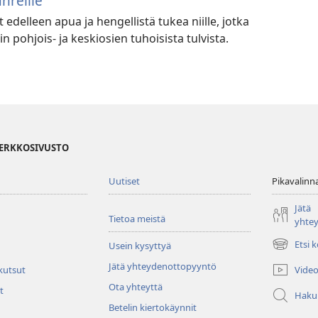
hreille
 edelleen apua ja hengellistä tukea niille, jotka
 pohjois- ja keskiosien tuhoisista tulvista.
VERKKOSIVUSTO
Uutiset
Pikavalinn
Jätä
Tietoa meistä
yhte
Etsi 
Usein kysyttyä
(avaa
uuden
Jätä yhteydenottopyyntö
Video
 kutsut
ikkunan)
Ota yhteyttä
t
Haku
Betelin kiertokäynnit