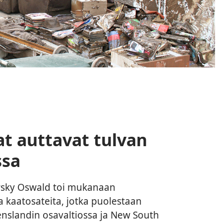
at auttavat tulvan
ssa
sky Oswald toi mukanaan
a kaatosateita, jotka puolestaan
eenslandin osavaltiossa ja New South