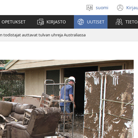
suomi
Kirja
Valitse
(av
kieli
uu
 OPETUKSET
KIRJASTO
UUTISET
TIETO
ikk
n todistajat auttavat tulvan uhreja Australiassa