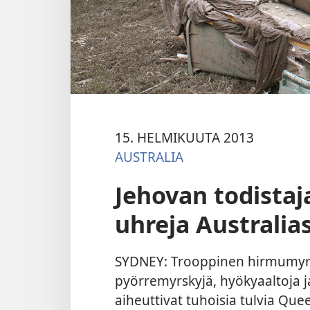
15. HELMIKUUTA 2013
AUSTRALIA
Jehovan todistaj
uhreja Australia
SYDNEY: Trooppinen hirmumyr
pyörremyrskyjä, hyökyaaltoja j
aiheuttivat tuhoisia tulvia Qu