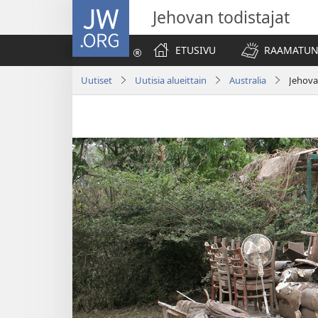
JW.ORG
Jehovan todistajat
ETUSIVU
RAAMATUN
Uutiset
Uutisia alueittain
Australia
Jehova