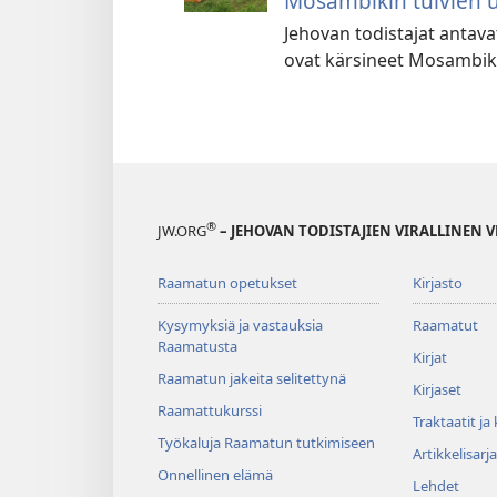
Mosambikin tulvien u
Jehovan todistajat antavat
ovat kärsineet Mosambikin
®
JW.ORG
– JEHOVAN TODISTAJIEN VIRALLINEN 
Raamatun opetukset
Kirjasto
Kysymyksiä ja vastauksia
Raamatut
Raamatusta
Kirjat
Raamatun jakeita selitettynä
Kirjaset
Raamattukurssi
Traktaatit ja
Työkaluja Raamatun tutkimiseen
Artikkelisarja
Onnellinen elämä
Lehdet