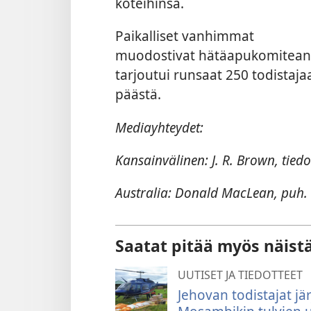
koteihinsa.
Paikalliset vanhimmat
muodostivat hätäapukomitean.
tarjoutui runsaat 250 todistajaa,
päästä.
Mediayhteydet:
Kansainvälinen: J. R. Brown, tied
Australia: Donald MacLean, puh.
Saatat pitää myös näist
UUTISET JA TIEDOTTEET
Jehovan todistajat jä