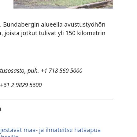
 Bundabergin alueella avustustyöhön
 joista jotkut tulivat yli 150 kilometrin
otusosasto, puh. +1 718 560 5000
 +61 2 9829 5600
ä
rjestävät maa- ja ilmateitse hätäapua