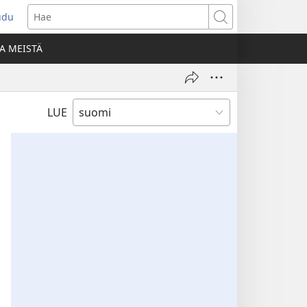
udu
aa
Hae
den
A MEISTÄ
unan)
LUE