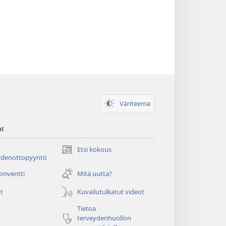
Väriteema
at
Etsi kokous
(avaa
ydenottopyyntö
uuden
ikkunan)
konventti
Mitä uutta?
t
Kuvailutulkatut videot
Tietoa
terveydenhuollon