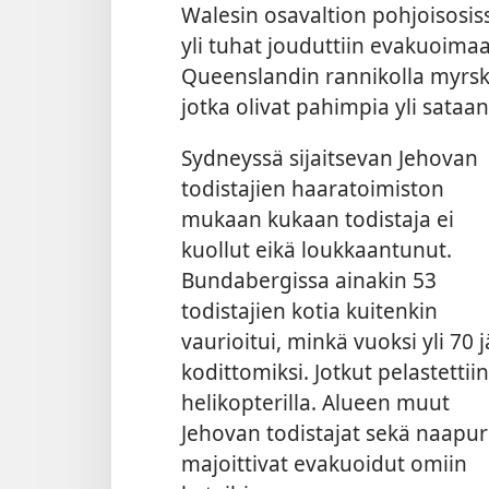
Walesin osavaltion pohjoisosissa
yli tuhat jouduttiin evakuoim
Queenslandin rannikolla myrsky 
jotka olivat pahimpia yli sataa
Sydneyssä sijaitsevan Jehovan
todistajien haaratoimiston
mukaan kukaan todistaja ei
kuollut eikä loukkaantunut.
Bundabergissa ainakin 53
todistajien kotia kuitenkin
vaurioitui, minkä vuoksi yli 70 j
kodittomiksi. Jotkut pelastettiin
helikopterilla. Alueen muut
Jehovan todistajat sekä naapur
majoittivat evakuoidut omiin