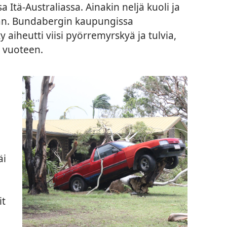
 Itä-Australiassa. Ainakin neljä kuoli ja
aan. Bundabergin kaupungissa
aiheutti viisi pyörremyrskyä ja tulvia,
n vuoteen.
äi
it