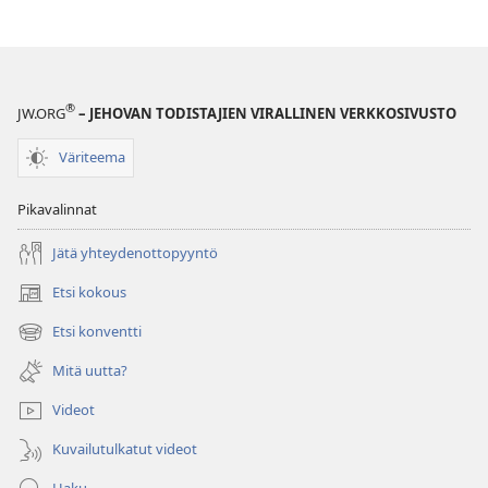
®
JW.ORG
– JEHOVAN TODISTAJIEN VIRALLINEN VERKKOSIVUSTO
Väriteema
Pikavalinnat
Jätä yhteydenottopyyntö
Etsi kokous
(avaa
uuden
Etsi konventti
(avaa
ikkunan)
uuden
Mitä uutta?
ikkunan)
Videot
Kuvailutulkatut videot