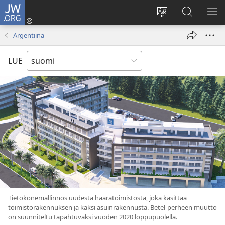
JW.ORG
Kirjaudu
(avaa
Vaihda
Hae
NÄ
uuden
sivuston
JW.ORG-
VA
Argentiina
ikkunan)
kieli
sivustolta
LUE
Tietokonemallinnos uudesta haaratoimistosta, joka käsittää
toimistorakennuksen ja kaksi asuinrakennusta. Betel-perheen muutto
on suunniteltu tapahtuvaksi vuoden 2020 loppupuolella.