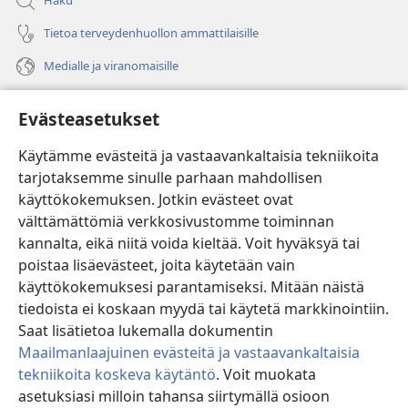
Haku
Tietoa terveydenhuollon ammattilaisille
Medialle ja viranomaisille
Ohje
Evästeasetukset
Lahjoitukset
(avaa
Käytämme evästeitä ja vastaavankaltaisia tekniikoita
uuden
tarjotaksemme sinulle parhaan mahdollisen
ikkunan)
Vartiotornin VERKKOKIRJASTO
käyttökokemuksen. Jotkin evästeet ovat
(avaa
välttämättömiä verkkosivustomme toiminnan
uuden
®
JW Hub
ikkunan)
kannalta, eikä niitä voida kieltää. Voit hyväksyä tai
(avaa
uuden
poistaa lisäevästeet, joita käytetään vain
®
JW Library
ikkunan)
käyttökokemuksesi parantamiseksi. Mitään näistä
tiedoista ei koskaan myydä tai käytetä markkinointiin.
Watchtower Library
Saat lisätietoa lukemalla dokumentin
Maailmanlaajuinen evästeitä ja vastaavankaltaisia
tekniikoita koskeva käytäntö
. Voit muokata
asetuksiasi milloin tahansa siirtymällä osioon