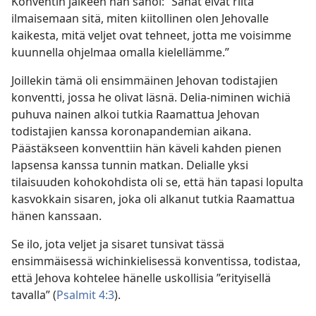
Konventin jälkeen hän sanoi: ”Sanat eivät riitä
ilmaisemaan sitä, miten kiitollinen olen Jehovalle
kaikesta, mitä veljet ovat tehneet, jotta me voisimme
kuunnella ohjelmaa omalla kielellämme.”
Joillekin tämä oli ensimmäinen Jehovan todistajien
konventti, jossa he olivat läsnä. Delia-niminen wichiä
puhuva nainen alkoi tutkia Raamattua Jehovan
todistajien kanssa koronapandemian aikana.
Päästäkseen konventtiin hän käveli kahden pienen
lapsensa kanssa tunnin matkan. Delialle yksi
tilaisuuden kohokohdista oli se, että hän tapasi lopulta
kasvokkain sisaren, joka oli alkanut tutkia Raamattua
hänen kanssaan.
Se ilo, jota veljet ja sisaret tunsivat tässä
ensimmäisessä wichinkielisessä konventissa, todistaa,
että Jehova kohtelee hänelle uskollisia ”erityisellä
tavalla” (
Psalmit 4:3
).