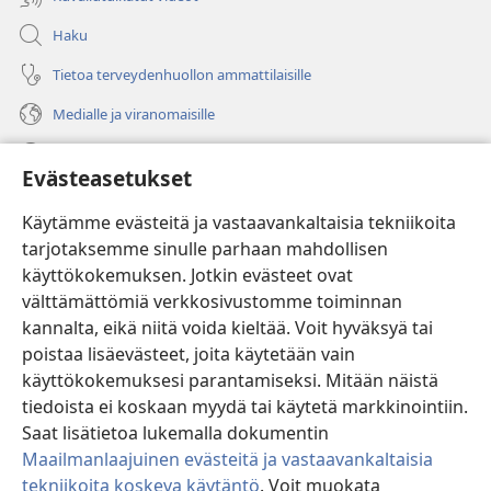
Haku
Tietoa terveydenhuollon ammattilaisille
Medialle ja viranomaisille
Ohje
Evästeasetukset
Lahjoitukset
(avaa
Käytämme evästeitä ja vastaavankaltaisia tekniikoita
uuden
tarjotaksemme sinulle parhaan mahdollisen
ikkunan)
Vartiotornin VERKKOKIRJASTO
käyttökokemuksen. Jotkin evästeet ovat
(avaa
välttämättömiä verkkosivustomme toiminnan
uuden
®
JW Hub
ikkunan)
kannalta, eikä niitä voida kieltää. Voit hyväksyä tai
(avaa
uuden
poistaa lisäevästeet, joita käytetään vain
®
JW Library
ikkunan)
käyttökokemuksesi parantamiseksi. Mitään näistä
tiedoista ei koskaan myydä tai käytetä markkinointiin.
Watchtower Library
Saat lisätietoa lukemalla dokumentin
Maailmanlaajuinen evästeitä ja vastaavankaltaisia
tekniikoita koskeva käytäntö
. Voit muokata