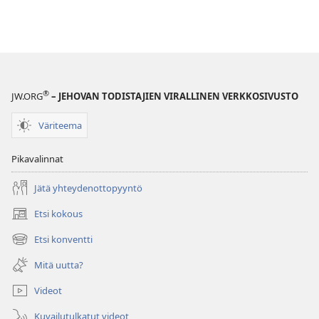
®
JW.ORG
– JEHOVAN TODISTAJIEN VIRALLINEN VERKKOSIVUSTO
Väriteema
Pikavalinnat
Jätä yhteydenottopyyntö
Etsi kokous
(avaa
uuden
Etsi konventti
(avaa
ikkunan)
uuden
Mitä uutta?
ikkunan)
Videot
Kuvailutulkatut videot