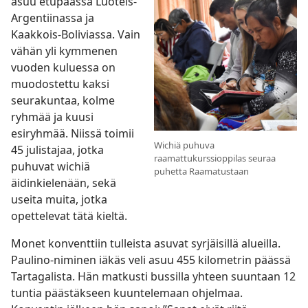
asuu etupäässä Luoteis-
Argentiinassa ja
Kaakkois-Boliviassa. Vain
vähän yli kymmenen
vuoden kuluessa on
muodostettu kaksi
seurakuntaa, kolme
ryhmää ja kuusi
esiryhmää. Niissä toimii
Wichiä puhuva
45 julistajaa, jotka
raamattukurssioppilas seuraa
puhuvat wichiä
puhetta Raamatustaan
äidinkielenään, sekä
useita muita, jotka
opettelevat tätä kieltä.
Monet konventtiin tulleista asuvat syrjäisillä alueilla.
Paulino-niminen iäkäs veli asuu 455 kilometrin päässä
Tartagalista. Hän matkusti bussilla yhteen suuntaan 12
tuntia päästäkseen kuuntelemaan ohjelmaa.