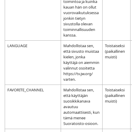
toimintoa ja kuinka
kauan hän on ollut
vuorovaikutuksessa
jonkin tietyn
sivustolla olevan
toiminnallisuuden
kanssa.
LANGUAGE
Mahdollistaa sen,
Toistaiseksi
että sivusto muistaa
(paikallinen
kielen, jonka
muisti)
käyttäjä on aiemmin
valinnut osoitetta
https://tv.jw.org/
varten.
FAVORITE_CHANNEL
Mahdollistaa sen,
Toistaiseksi
että käyttäjän
(paikallinen
suosikkikanava
muisti)
avautuu
automaattisesti, kun
tämä menee
Suoratoisto-osioon.