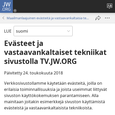
JW.ORG
Kirja
(avaa
Va
uude
si
Maailmanlaajuinen evästeitä ja vastaavankaltaisia tekniikoita koskeva käytäntö
ikkun
kie
LUE
Evästeet ja
vastaavankaltaiset tekniikat
sivustolla TV.JW.ORG
Päivitetty 24. toukokuuta 2018
Verkkosivustollamme käytetään evästeitä, joilla on
erilaisia toiminnallisuuksia ja joista useimmat liittyvät
sivuston käyttökokemuksen parantamiseen. Alla
mainitaan joitakin esimerkkejä sivuston käyttämistä
evästeistä ja vastaavankaltaisista tekniikoista.