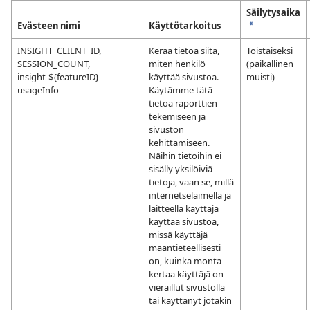
Säilytysaika
Evästeen nimi
Käyttötarkoitus
a
INSIGHT_CLIENT_ID,
Kerää tietoa siitä,
Toistaiseksi
SESSION_COUNT,
miten henkilö
(paikallinen
insight-${featureID}-
käyttää sivustoa.
muisti)
usageInfo
Käytämme tätä
tietoa raporttien
tekemiseen ja
sivuston
kehittämiseen.
Näihin tietoihin ei
sisälly yksilöiviä
tietoja, vaan se, millä
internetselaimella ja
laitteella käyttäjä
käyttää sivustoa,
missä käyttäjä
maantieteellisesti
on, kuinka monta
kertaa käyttäjä on
vieraillut sivustolla
tai käyttänyt jotakin