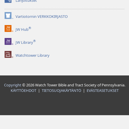
Lahjoitukset
(avaa
uuden
ikkunan)
Vartiotornin VERKKOKIRJASTO
(avaa
uuden
®
JW Hub
ikkunan)
(avaa
uuden
®
JW Library
ikkunan)
Watchtower Library
Copyright
© 2026 Watch Tower Bible and Tract Society of Pennsylvania.
KÄYTTÖEHDOT
|
TIETOSUOJAKÄYTÄNTÖ
|
EVÄSTEASETUKSET