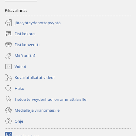
Pikavalinnat
Jätä yhteydenottopyyntö
Etsi kokous
(avaa
uuden
Etsi konventti
(avaa
ikkunan)
uuden
Mitä uutta?
ikkunan)
Videot
Kuvailutulkatut videot
Haku
Tietoa terveydenhuollon ammattilaisille
Medialle ja viranomaisille
Ohje