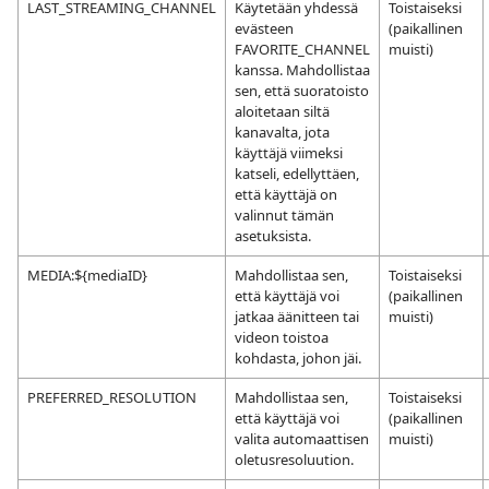
LAST_STREAMING_CHANNEL
Käytetään yhdessä
Toistaiseksi
evästeen
(paikallinen
FAVORITE_CHANNEL
muisti)
kanssa. Mahdollistaa
sen, että suoratoisto
aloitetaan siltä
kanavalta, jota
käyttäjä viimeksi
katseli, edellyttäen,
että käyttäjä on
valinnut tämän
asetuksista.
MEDIA:${mediaID}
Mahdollistaa sen,
Toistaiseksi
että käyttäjä voi
(paikallinen
jatkaa äänitteen tai
muisti)
videon toistoa
kohdasta, johon jäi.
PREFERRED_RESOLUTION
Mahdollistaa sen,
Toistaiseksi
että käyttäjä voi
(paikallinen
valita automaattisen
muisti)
oletusresoluution.