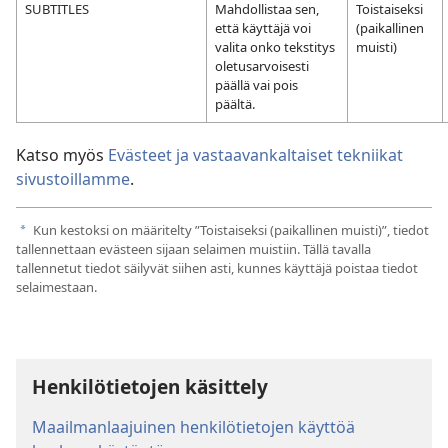
SUBTITLES
Mahdollistaa sen,
Toistaiseksi
että käyttäjä voi
(paikallinen
valita onko tekstitys
muisti)
oletusarvoisesti
päällä vai pois
päältä.
Katso myös
Evästeet ja vastaavankaltaiset tekniikat
sivustoillamme
.
Kun kestoksi on määritelty ”Toistaiseksi (paikallinen muisti)”, tiedot
a
tallennettaan evästeen sijaan selaimen muistiin. Tällä tavalla
tallennetut tiedot säilyvät siihen asti, kunnes käyttäjä poistaa tiedot
selaimestaan.
Henkilötietojen käsittely
Maailmanlaajuinen henkilötietojen käyttöä