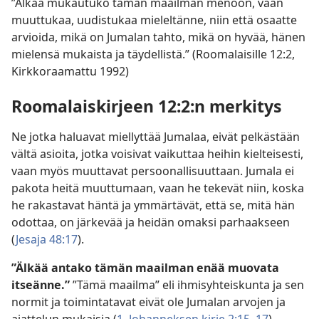
”Älkää mukautuko tämän maailman menoon, vaan
muuttukaa, uudistukaa mieleltänne, niin että osaatte
arvioida, mikä on Jumalan tahto, mikä on hyvää, hänen
mielensä mukaista ja täydellistä.” (Roomalaisille 12:2,
Kirkkoraamattu 1992)
Roomalaiskirjeen 12:2:n merkitys
Ne jotka haluavat miellyttää Jumalaa, eivät pelkästään
vältä asioita, jotka voisivat vaikuttaa heihin kielteisesti,
vaan myös muuttavat persoonallisuuttaan. Jumala ei
pakota heitä muuttumaan, vaan he tekevät niin, koska
he rakastavat häntä ja ymmärtävät, että se, mitä hän
odottaa, on järkevää ja heidän omaksi parhaakseen
(
Jesaja 48:17
).
”Älkää antako tämän maailman enää muovata
itseänne.”
”Tämä maailma” eli ihmisyhteiskunta ja sen
normit ja toimintatavat eivät ole Jumalan arvojen ja