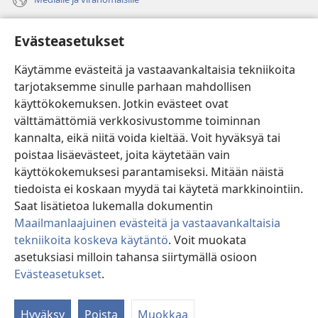
Ohje
Evästeasetukset
Lahjoitukset
(avaa
Käytämme evästeitä ja vastaavankaltaisia tekniikoita
uuden
tarjotaksemme sinulle parhaan mahdollisen
ikkunan)
Vartiotornin VERKKOKIRJASTO
käyttökokemuksen. Jotkin evästeet ovat
(avaa
välttämättömiä verkkosivustomme toiminnan
uuden
®
JW Hub
ikkunan)
kannalta, eikä niitä voida kieltää. Voit hyväksyä tai
(avaa
uuden
poistaa lisäevästeet, joita käytetään vain
®
JW Library
ikkunan)
käyttökokemuksesi parantamiseksi. Mitään näistä
tiedoista ei koskaan myydä tai käytetä markkinointiin.
Watchtower Library
Saat lisätietoa lukemalla dokumentin
Maailmanlaajuinen evästeitä ja vastaavankaltaisia
tekniikoita koskeva käytäntö
. Voit muokata
asetuksiasi milloin tahansa siirtymällä osioon
Copyright
© 2026 Watch Tower Bible and Tract Society of Pennsylvania.
Evästeasetukset
.
KÄYTTÖEHDOT
|
TIETOSUOJAKÄYTÄNTÖ
|
EVÄSTEASETUKSET
Hyväksy
Poista
Muokkaa