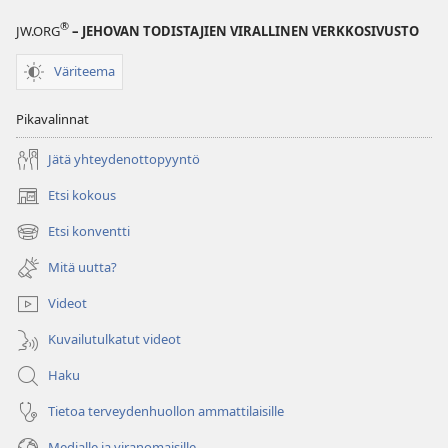
®
JW.ORG
– JEHOVAN TODISTAJIEN VIRALLINEN VERKKOSIVUSTO
Väriteema
Pikavalinnat
Jätä yhteydenottopyyntö
Etsi kokous
(avaa
uuden
Etsi konventti
(avaa
ikkunan)
uuden
Mitä uutta?
ikkunan)
Videot
Kuvailutulkatut videot
Haku
Tietoa terveydenhuollon ammattilaisille
Medialle ja viranomaisille