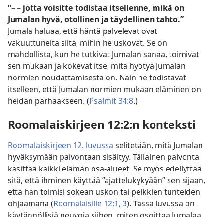
”– – jotta voisitte todistaa itsellenne, mikä on
Jumalan hyvä, otollinen ja täydellinen tahto.”
Jumala haluaa, että häntä palvelevat ovat
vakuuttuneita siitä, mihin he uskovat. Se on
mahdollista, kun he tutkivat Jumalan sanaa, toimivat
sen mukaan ja kokevat itse, mitä hyötyä Jumalan
normien noudattamisesta on. Näin he todistavat
itselleen, että Jumalan normien mukaan eläminen on
heidän parhaakseen. (
Psalmit 34:8
.)
Roomalaiskirjeen 12:2:n konteksti
Roomalaiskirjeen 12. luvussa
selitetään, mitä Jumalan
hyväksymään palvontaan sisältyy. Tällainen palvonta
käsittää kaikki elämän osa-alueet. Se myös edellyttää
sitä, että ihminen käyttää ”ajattelukykyään” sen sijaan,
että hän toimisi sokean uskon tai pelkkien tunteiden
ohjaamana (
Roomalaisille 12:1,
3
). Tässä luvussa on
käytännöllisiä neuvoja siihen, miten osoittaa Jumalaa