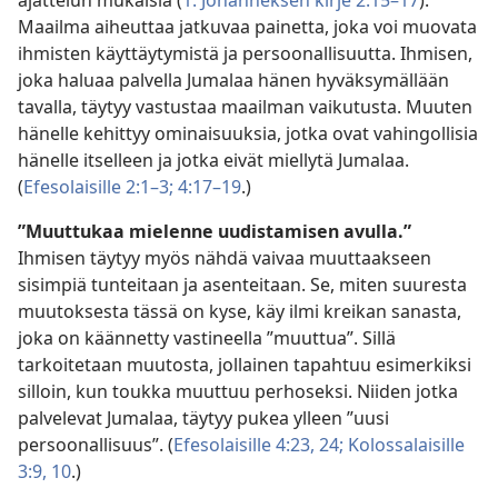
ajattelun mukaisia (
1. Johanneksen kirje 2:15–17
).
Maailma aiheuttaa jatkuvaa painetta, joka voi muovata
ihmisten käyttäytymistä ja persoonallisuutta. Ihmisen,
joka haluaa palvella Jumalaa hänen hyväksymällään
tavalla, täytyy vastustaa maailman vaikutusta. Muuten
hänelle kehittyy ominaisuuksia, jotka ovat vahingollisia
hänelle itselleen ja jotka eivät miellytä Jumalaa.
(
Efesolaisille 2:1–3;
4:17–19
.)
”Muuttukaa mielenne uudistamisen avulla.”
Ihmisen täytyy myös nähdä vaivaa muuttaakseen
sisimpiä tunteitaan ja asenteitaan. Se, miten suuresta
muutoksesta tässä on kyse, käy ilmi kreikan sanasta,
joka on käännetty vastineella ”muuttua”. Sillä
tarkoitetaan muutosta, jollainen tapahtuu esimerkiksi
silloin, kun toukka muuttuu perhoseksi. Niiden jotka
palvelevat Jumalaa, täytyy pukea ylleen ”uusi
persoonallisuus”. (
Efesolaisille 4:23, 24;
Kolossalaisille
3:9, 10
.)