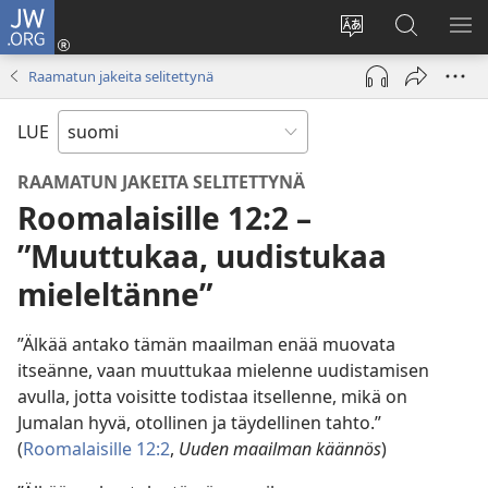
JW.ORG
Kirjaudu
(avaa
Vaihda
Hae
NÄ
uuden
sivuston
JW.ORG-
VA
Raamatun jakeita selitettynä
ikkunan)
kieli
sivustolta
LUE
RAAMATUN JAKEITA SELITETTYNÄ
Roomalaisille 12:2 –
”Muuttukaa, uudistukaa
mieleltänne”
”Älkää antako tämän maailman enää muovata
itseänne, vaan muuttukaa mielenne uudistamisen
avulla, jotta voisitte todistaa itsellenne, mikä on
Jumalan hyvä, otollinen ja täydellinen tahto.”
(
Roomalaisille 12:2
,
Uuden maailman käännös
)