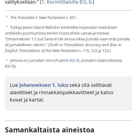
välityksellään.” (
1. Korinttilaisille 8:5, 6
.)
The Translator’s New Testament
s. 451.
a
Tutkija Jason David BeDuhn käsittelee kirjassaan määräisen
b
artikkelin puuttumista ennen toista
theós-
sanaa ja toteaa:
”Johanneksen 1:1:ssä Sana ei ole ainoa oikea Jumala vaan
eräs
jumala
eli jumalallinen olento.” (
Truth in Translation: Accuracy and Bias in
English Translations of the New Testament
s. 115, 122 ja 123.)
Jehova on Jumalan nimi (
Psalmit 83:18
, joissakin käännöksissä
c
83:19).
Lue
Johanneksen 1. luku
sekä sitä selittävät
alaviitteet ja rinnakkaispaikkaviitteet ja katso
kuvat ja kartat.
Samankaltaista aineistoa