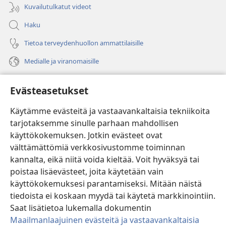
Kuvailutulkatut videot
Haku
Tietoa terveydenhuollon ammattilaisille
Medialle ja viranomaisille
Ohje
Evästeasetukset
Lahjoitukset
(avaa
Käytämme evästeitä ja vastaavankaltaisia tekniikoita
uuden
tarjotaksemme sinulle parhaan mahdollisen
ikkunan)
Vartiotornin VERKKOKIRJASTO
käyttökokemuksen. Jotkin evästeet ovat
(avaa
välttämättömiä verkkosivustomme toiminnan
uuden
®
JW Hub
ikkunan)
kannalta, eikä niitä voida kieltää. Voit hyväksyä tai
(avaa
uuden
poistaa lisäevästeet, joita käytetään vain
®
JW Library
ikkunan)
käyttökokemuksesi parantamiseksi. Mitään näistä
tiedoista ei koskaan myydä tai käytetä markkinointiin.
Watchtower Library
Saat lisätietoa lukemalla dokumentin
Maailmanlaajuinen evästeitä ja vastaavankaltaisia