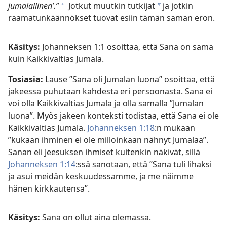
jumalallinen’.”
Jotkut muutkin tutkijat
ja jotkin
a
b
raamatunkäännökset tuovat esiin tämän saman eron.
Käsitys:
Johanneksen 1:1 osoittaa, että Sana on sama
kuin Kaikkivaltias Jumala.
Tosiasia:
Lause ”Sana oli Jumalan luona” osoittaa, että
jakeessa puhutaan kahdesta eri persoonasta. Sana ei
voi olla Kaikkivaltias Jumala ja olla samalla ”Jumalan
luona”. Myös jakeen konteksti todistaa, että Sana ei ole
Kaikkivaltias Jumala.
Johanneksen 1:18
:n mukaan
”kukaan ihminen ei ole milloinkaan nähnyt Jumalaa”.
Sanan eli Jeesuksen ihmiset kuitenkin näkivät, sillä
Johanneksen 1:14
:ssä sanotaan, että ”Sana tuli lihaksi
ja asui meidän keskuudessamme, ja me näimme
hänen kirkkautensa”.
Käsitys:
Sana on ollut aina olemassa.