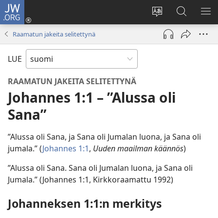
JW.ORG
Kirjaudu
(avaa
Vaihda
Hae
NÄ
uuden
sivuston
JW.ORG-
VA
Raamatun jakeita selitettynä
ikkunan)
kieli
sivustolta
LUE
RAAMATUN JAKEITA SELITETTYNÄ
Johannes 1:1 – ”Alussa oli
Sana”
”Alussa oli Sana, ja Sana oli Jumalan luona, ja Sana oli
jumala.” (
Johannes 1:1
,
Uuden maailman käännös
)
”Alussa oli Sana. Sana oli Jumalan luona, ja Sana oli
Jumala.” (Johannes 1:1, Kirkkoraamattu 1992)
Johanneksen 1:1:n merkitys