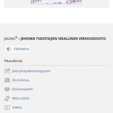
®
JW.ORG
– JEHOVAN TODISTAJIEN VIRALLINEN VERKKOSIVUSTO
Väriteema
Pikavalinnat
Jätä yhteydenottopyyntö
Etsi kokous
(avaa
uuden
Etsi konventti
(avaa
ikkunan)
uuden
Mitä uutta?
ikkunan)
Videot