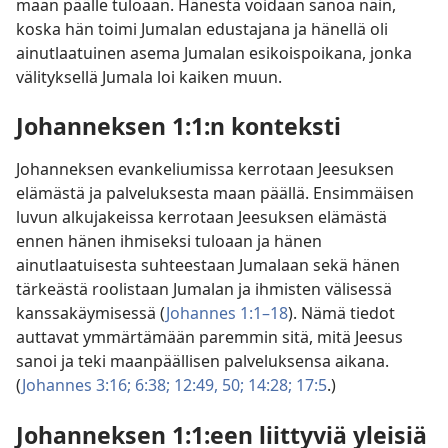
maan päälle tuloaan. Hänestä voidaan sanoa näin,
koska hän toimi Jumalan edustajana ja hänellä oli
ainutlaatuinen asema Jumalan esikoispoikana, jonka
välityksellä Jumala loi kaiken muun.
Johanneksen 1:1:n konteksti
Johanneksen evankeliumissa kerrotaan Jeesuksen
elämästä ja palveluksesta maan päällä. Ensimmäisen
luvun alkujakeissa kerrotaan Jeesuksen elämästä
ennen hänen ihmiseksi tuloaan ja hänen
ainutlaatuisesta suhteestaan Jumalaan sekä hänen
tärkeästä roolistaan Jumalan ja ihmisten välisessä
kanssakäymisessä (
Johannes 1:1–18
). Nämä tiedot
auttavat ymmärtämään paremmin sitä, mitä Jeesus
sanoi ja teki maanpäällisen palveluksensa aikana.
(
Johannes 3:16;
6:38;
12:49, 50;
14:28;
17:5
.)
Johanneksen 1:1:een liittyviä yleisiä