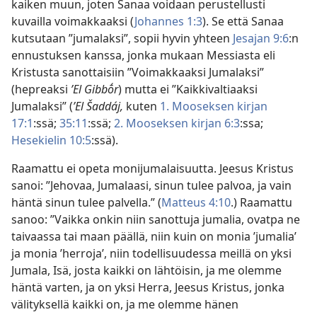
kaiken muun, joten Sanaa voidaan perustellusti
kuvailla voimakkaaksi (
Johannes 1:3
). Se että Sanaa
kutsutaan ”jumalaksi”, sopii hyvin yhteen
Jesajan 9:6
:n
ennustuksen kanssa, jonka mukaan Messiasta eli
Kristusta sanottaisiin ”Voimakkaaksi Jumalaksi”
(hepreaksi
ʼEl Gibbṓr
) mutta ei ”Kaikkivaltiaaksi
Jumalaksi” (
ʼEl Šaddáj,
kuten
1. Mooseksen kirjan
17:1
:ssä;
35:11
:ssä;
2. Mooseksen kirjan 6:3
:ssa;
Hesekielin 10:5
:ssä).
Raamattu ei opeta monijumalaisuutta. Jeesus Kristus
sanoi: ”Jehovaa, Jumalaasi, sinun tulee palvoa, ja vain
häntä sinun tulee palvella.” (
Matteus 4:10
.) Raamattu
sanoo: ”Vaikka onkin niin sanottuja jumalia, ovatpa ne
taivaassa tai maan päällä, niin kuin on monia ’jumalia’
ja monia ’herroja’, niin todellisuudessa meillä on yksi
Jumala, Isä, josta kaikki on lähtöisin, ja me olemme
häntä varten, ja on yksi Herra, Jeesus Kristus, jonka
välityksellä kaikki on, ja me olemme hänen