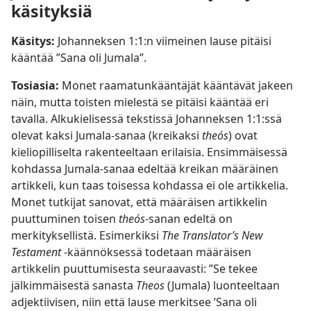
käsityksiä
Käsitys:
Johanneksen 1:1:n viimeinen lause pitäisi
kääntää ”Sana oli Jumala”.
Tosiasia:
Monet raamatunkääntäjät kääntävät jakeen
näin, mutta toisten mielestä se pitäisi kääntää eri
tavalla. Alkukielisessä tekstissä Johanneksen 1:1:ssä
olevat kaksi Jumala-sanaa (kreikaksi
theós
) ovat
kieliopilliselta rakenteeltaan erilaisia. Ensimmäisessä
kohdassa Jumala-sanaa edeltää kreikan määräinen
artikkeli, kun taas toisessa kohdassa ei ole artikkelia.
Monet tutkijat sanovat, että määräisen artikkelin
puuttuminen toisen
theós
-sanan edeltä on
merkityksellistä. Esimerkiksi
The Translator’s New
Testament
-käännöksessä todetaan määräisen
artikkelin puuttumisesta seuraavasti: ”Se tekee
jälkimmäisestä sanasta
Theos
(Jumala) luonteeltaan
adjektiivisen, niin että lause merkitsee ’Sana oli