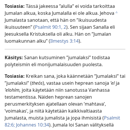
Tosiasia:
Tässä jakeessa ”alulla” ei voida tarkoittaa
Jumalan alkua, koska Jumalalla ei ole alkua. Jehova
c
Jumalasta sanotaan, että hän on ”ikuisuudesta
ikuisuuteen” (
Psalmit 90:1, 2
). Sen sijaan Sanalla eli
Jeesuksella Kristuksella oli alku. Hän on ”Jumalan
luomakunnan alku” (
Ilmestys 3:14
).
Käsitys:
Sanan kutsuminen ”jumalaksi” todistaa
polyteismin eli monijumalaisuuden puolesta.
Tosiasia:
Kreikan sana, joka käännetään ”Jumalaksi” tai
”jumalaksi” (
theós
), vastaa usein heprean sanoja
ʼel
ja
ʼelohím,
joita käytetään niin sanotussa Vanhassa
testamentissa. Näiden heprean sanojen
perusmerkityksen ajatellaan olevan ’mahtava’,
’voimakas’, ja niitä käytetään kaikkivaltiaasta
Jumalasta, muista jumalista ja jopa ihmisistä (
Psalmit
82:6;
Johannes 10:34
). Jumala loi Sanan välityksellä