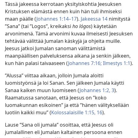
Tässä jakeessa kerrotaan yksityiskohtia Jeesuksen
Kristuksen elämästä ennen kuin hän tuli ihmiseksi
maan päälle (
Johannes 1:14–17
).
Jakeessa 14
nimitystä
”Sana” (tai ”Logos”, kreikaksi
ho lógos
) käytetään
arvonimenä. Tämä arvonimi kuvaa ilmeisesti Jeesuksen
tehtävää välittää Jumalan käskyjä ja ohjeita muille.
Jeesus jatkoi Jumalan sanoman välittämistä
maanpäällisen palveluksensa aikana ja senkin jälkeen,
kun hän palasi taivaaseen (
Johannes 7:16;
Ilmestys 1:1
).
”Alussa” viittaa aikaan, jolloin Jumala aloitti
luomistyönsä ja loi Sanan. Sen jälkeen Jumala käytti
Sanaa kaiken muun luomiseen (
Johannes 1:2, 3
).
Raamatussa sanotaan, että Jeesus on ”koko
luomakunnan esikoinen” ja että ”hänen välityksellään
luotiin kaikki muu” (
Kolossalaisille 1:15, 16
).
Lause ”Sana oli jumala” osoittaa, että Jeesus oli
jumalallinen eli Jumalan kaltainen persoona ennen