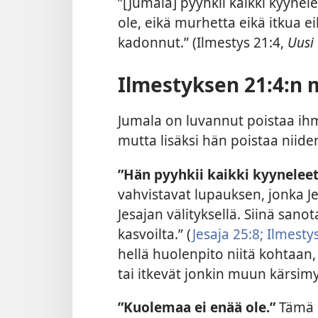
”[Jumala] pyyhkii kaikki kyyne
ole, eikä murhetta eikä itkua e
kadonnut.” (Ilmestys 21:4,
Uusi
Ilmestyksen 21:4:n 
Jumala on luvannut poistaa ihm
mutta lisäksi hän poistaa niid
”Hän pyyhkii kaikki kyyneleet
vahvistavat lupauksen, jonka J
Jesajan välityksellä. Siinä sano
kasvoilta.” (
Jesaja 25:8;
Ilmestys
hellä huolenpito niitä kohtaan
tai itkevät jonkin muun kärsimy
”Kuolemaa ei enää ole.”
Tämä 