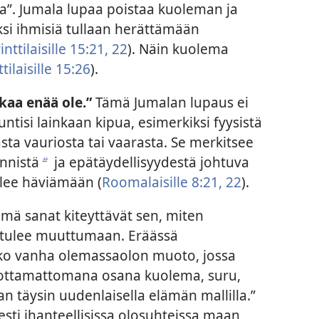
a”. Jumala lupaa poistaa kuoleman ja
äksi ihmisiä tullaan herättämään
inttilaisille 15:21, 22
). Näin kuolema
tilaisille 15:26
).
skaa enää ole.”
Tämä Jumalan lupaus ei
tuntisi lainkaan kipua, esimerkiksi fyysistä
sta vauriosta tai vaarasta. Se merkitsee
ynnistä
ja epätäydellisyydestä johtuva
b
ulee häviämään (
Roomalaisille 8:21, 22
).
ä sanat kiteyttävät sen, miten
 tulee muuttumaan. Eräässä
oko vanha olemassaolon muoto, jossa
rottamattomana osana kuolema, suru,
an täysin uudenlaisella elämän mallilla.”
sesti ihanteellisissa olosuhteissa maan