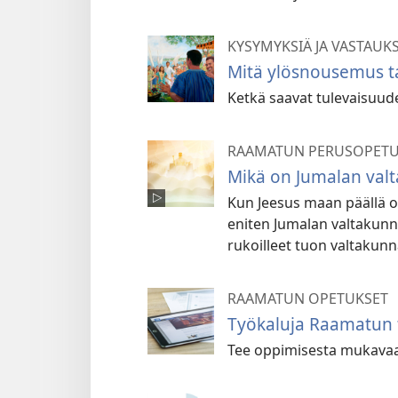
KYSYMYKSIÄ JA VASTAUK
Mitä ylösnousemus ta
Ketkä saavat tulevaisuu
RAAMATUN PERUSOPETU
Mikä on Jumalan val
Kun Jeesus maan päällä ol
eniten Jumalan valtakunn
rukoilleet tuon valtakunn
RAAMATUN OPETUKSET
Työkaluja Raamatun 
Tee oppimisesta mukavaa 