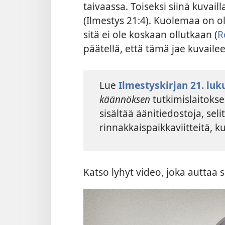
taivaassa. Toiseksi siinä kuvail
(Ilmestys 21:4). Kuolemaa on o
sitä ei ole koskaan ollutkaan (
R
päätellä, että tämä jae kuvaile
Lue
Ilmestyskirjan 21. luk
käännöksen
tutkimislaitoks
sisältää äänitiedostoja, sel
rinnakkaispaikkaviitteitä, ku
Katso lyhyt video, joka auttaa