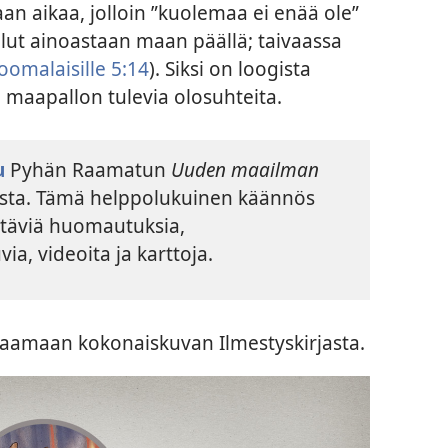
laan aikaa, jolloin ”kuolemaa ei enää ole”
llut ainoastaan maan päällä; taivaassa
oomalaisille 5:14
). Siksi on loogista
e maapallon tulevia olosuhteita.
u
Pyhän Raamatun
Uuden maailman
esta. Tämä helppolukuinen käännös
ittäviä huomautuksia,
via, videoita ja karttoja.
 saamaan kokonaiskuvan Ilmestyskirjasta.