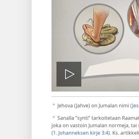
Toista
video
Jehova (Jahve) on Jumalan nimi (
Jes
a
Sanalla ”synti” tarkoitetaan Raamat
b
joka on vastoin Jumalan normeja, tai s
(
1. Johanneksen kirje 3:4
). Ks. artikkeli