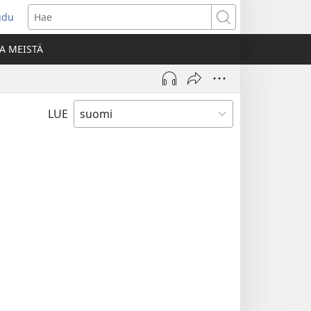
udu
aa
Hae
den
A MEISTÄ
unan)
LUE