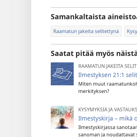
Samankaltaista aineisto
Raamatun jakeita selitettynä
Kysy
Saatat pitää myös näist
RAAMATUN JAKEITA SELI
Ilmestyksen 21:1 seli
Miten muut raamatunkoh
merkityksen?
KYSYMYKSIÄ JA VASTAUK
Ilmestyskirja – mikä 
Ilmestyskirjassa sanotaan
sanoman ja noudattavat si