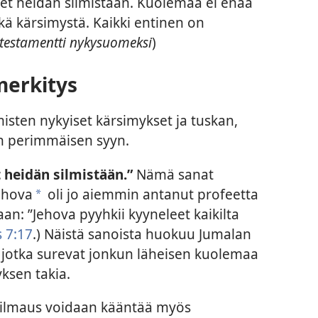
leet heidän silmistään. Kuolemaa ei enää
ikä kärsimystä. Kaikki entinen on
 testamentti nykysuomeksi
)
merkitys
isten nykyiset kärsimykset ja tuskan,
en perimmäisen syyn.
 heidän silmistään.”
Nämä sanat
ehova
oli jo aiemmin antanut profeetta
a
taan: ”Jehova pyyhkii kyyneleet kaikilta
 7:17
.) Näistä sanoista huokuu Jumalan
, jotka surevat jonkun läheisen kuolemaa
ksen takia.
ilmaus voidaan kääntää myös