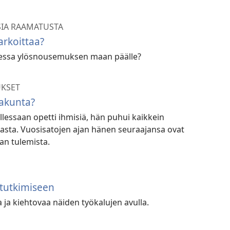
SIA RAAMATUSTA
rkoittaa?
dessa ylösnousemuksen maan päälle?
KSET
takunta?
lessaan opetti ihmisiä, hän puhui kaikkein
asta. Vuosisatojen ajan hänen seuraajansa ovat
an tulemista.
tutkimiseen
ja kiehtovaa näiden työkalujen avulla.