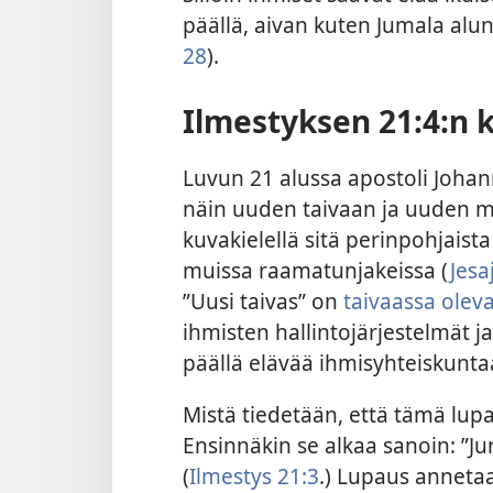
päällä, aivan kuten Jumala alun 
28
).
Ilmestyksen 21:4:n 
Luvun 21 alussa apostoli Johan
näin uuden taivaan ja uuden m
kuvakielellä sitä perinpohjais
muissa raamatunjakeissa (
Jesa
”Uusi taivas” on
taivaassa oleva
ihmisten hallintojärjestelmät j
päällä elävää ihmisyhteiskunta
Mistä tiedetään, että tämä lup
Ensinnäkin se alkaa sanoin: ”Ju
(
Ilmestys 21:3
.) Lupaus annetaan