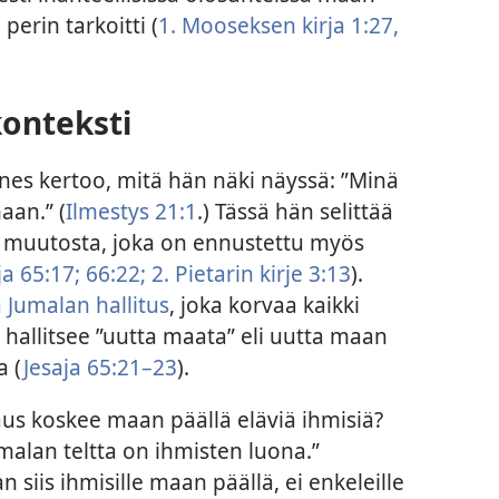
perin tarkoitti (
1. Mooseksen kirja 1:27,
konteksti
nes kertoo, mitä hän näki näyssä: ”Minä
aan.” (
Ilmestys 21:1
.) Tässä hän selittää
ta muutosta, joka on ennustettu myös
ja 65:17;
66:22;
2. Pietarin kirje 3:13
).
 Jumalan hallitus
, joka korvaa kaikki
a hallitsee ”uutta maata” eli uutta maan
a (
Jesaja 65:21–23
).
aus koskee maan päällä eläviä ihmisiä?
malan teltta on ihmisten luona.”
 siis ihmisille maan päällä, ei enkeleille