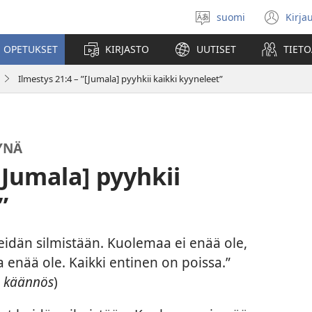
suomi
Kirja
Valitse
(av
kieli
uu
 OPETUKSET
KIRJASTO
UUTISET
TIETO
ikk
Ilmestys 21:4 – ”[Jumala] pyyhkii kaikki kyyneleet”
YNÄ
[Jumala] pyyhkii
”
heidän silmistään. Kuolemaa ei enää ole,
a enää ole. Kaikki entinen on poissa.”
 käännös
)