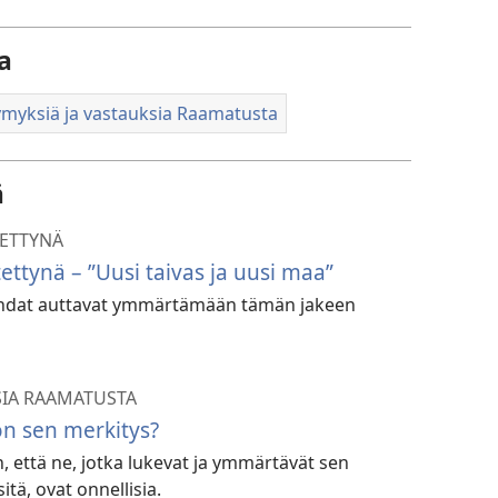
a
myksiä ja vastauksia Raamatusta
ä
TETTYNÄ
tettynä – ”Uusi taivas ja uusi maa”
dat auttavat ymmärtämään tämän jakeen
SIA RAAMATUSTA
on sen merkitys?
, että ne, jotka lukevat ja ymmärtävät sen
tä, ovat onnellisia.