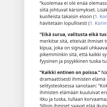
”kuolemaa ei ole enää olemass
siitä johtuvat kärsimykset. Lis
kuolleista takaisin eloon (
1. Kor
hävitetään lopullisesti (
1. Korint
”Eikä surua, valitusta eikä tu
merkitse sitä, etteivät ihmiset 
kipua, joka on signaali uhkaava
pikemminkin sitä, että kaikki s
fyysinen ja psyykkinen tuska t
”Kaikki entinen on poissa.”
Näm
dramaattisesti ihmisten elämä
selitysteoksessa sanotaan: ”K
ihmisten elämään kuuluivat e
itku ja tuska, tullaan korvaama
Silloin ihmiset saavat elää ikui