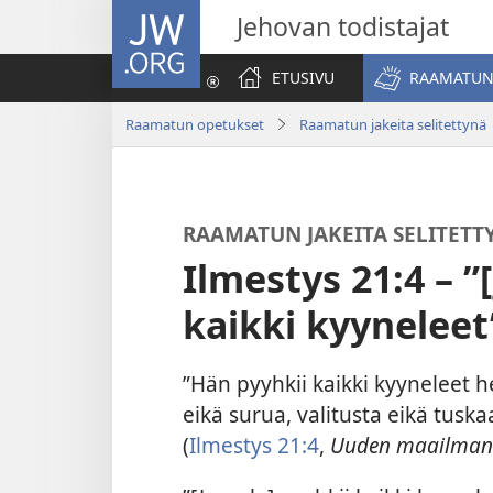
JW.ORG
Jehovan todistajat
ETUSIVU
RAAMATUN
Raamatun opetukset
Raamatun jakeita selitettynä
RAAMATUN JAKEITA SELITETT
Ilmestys 21:4 – ”
kaikki kyyneleet
”Hän pyyhkii kaikki kyyneleet 
eikä surua, valitusta eikä tuska
(
Ilmestys 21:4
,
Uuden maailman