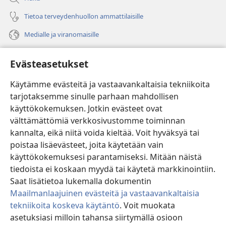
Tietoa terveydenhuollon ammattilaisille
Medialle ja viranomaisille
Ohje
Evästeasetukset
Lahjoitukset
(avaa
Käytämme evästeitä ja vastaavankaltaisia tekniikoita
uuden
tarjotaksemme sinulle parhaan mahdollisen
ikkunan)
Vartiotornin VERKKOKIRJASTO
käyttökokemuksen. Jotkin evästeet ovat
(avaa
välttämättömiä verkkosivustomme toiminnan
uuden
®
JW Hub
ikkunan)
kannalta, eikä niitä voida kieltää. Voit hyväksyä tai
(avaa
uuden
poistaa lisäevästeet, joita käytetään vain
®
JW Library
ikkunan)
käyttökokemuksesi parantamiseksi. Mitään näistä
tiedoista ei koskaan myydä tai käytetä markkinointiin.
Watchtower Library
Saat lisätietoa lukemalla dokumentin
Maailmanlaajuinen evästeitä ja vastaavankaltaisia
tekniikoita koskeva käytäntö
. Voit muokata
asetuksiasi milloin tahansa siirtymällä osioon