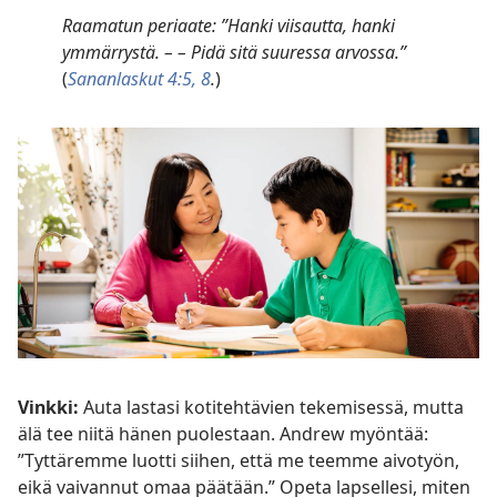
Raamatun periaate: ”Hanki viisautta, hanki
ymmärrystä. – – Pidä sitä suuressa arvossa.”
(
Sananlaskut 4:5,
8
.
)
Vinkki:
Auta lastasi kotitehtävien tekemisessä, mutta
älä tee niitä hänen puolestaan. Andrew myöntää:
”Tyttäremme luotti siihen, että me teemme aivotyön,
eikä vaivannut omaa päätään.” Opeta lapsellesi, miten