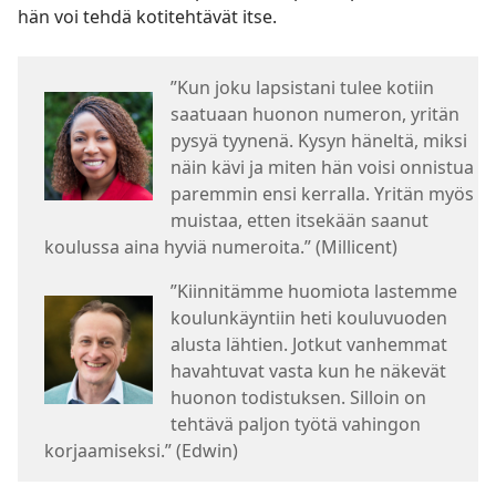
hän voi tehdä kotitehtävät itse.
”Kun joku lapsistani tulee kotiin
saatuaan huonon numeron, yritän
pysyä tyynenä. Kysyn häneltä, miksi
näin kävi ja miten hän voisi onnistua
paremmin ensi kerralla. Yritän myös
muistaa, etten itsekään saanut
koulussa aina hyviä numeroita.” (Millicent)
”Kiinnitämme huomiota lastemme
koulunkäyntiin heti kouluvuoden
alusta lähtien. Jotkut vanhemmat
havahtuvat vasta kun he näkevät
huonon todistuksen. Silloin on
tehtävä paljon työtä vahingon
korjaamiseksi.” (Edwin)