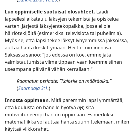
Luo oppimiselle suotuisat olosuhteet.
Laadi
lapsellesi aikataulu läksyjen tekemistä ja opiskelua
varten. Järjestä läksyjentekopaikka, jossa ei ole
häiriötekijöitä (esimerkiksi televisiota tai puhelimia).
Myös se, että lapsi tekee läksyt lyhyemmissä jaksoissa,
auttaa häntä keskittymään. Hector-niminen isä
Saksasta sanoo: ”Jos edessä on koe, emme jätä
valmistautumista viime tippaan vaan luemme siihen
useampana päivänä vähän kerrallaan.”
Raamatun periaate: ”Kaikelle on määräaika.”
(
Saarnaaja 3:1
.
)
Innosta oppimaan.
Mitä paremmin lapsi ymmärtää,
että koulusta on hänelle hyötyä
nyt,
sitä
motivoituneempi hän on oppimaan. Esimerkiksi
matematiikka voi auttaa häntä suunnittelemaan, miten
käyttää viikkorahat.