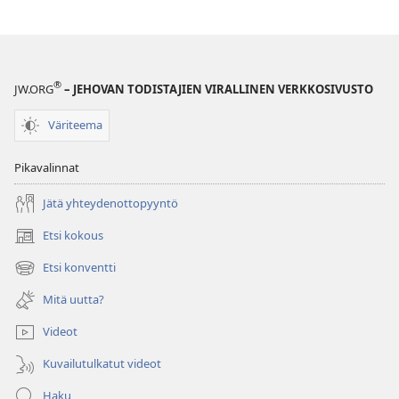
®
JW.ORG
– JEHOVAN TODISTAJIEN VIRALLINEN VERKKOSIVUSTO
Väriteema
Pikavalinnat
Jätä yhteydenottopyyntö
Etsi kokous
(avaa
uuden
Etsi konventti
(avaa
ikkunan)
uuden
Mitä uutta?
ikkunan)
Videot
Kuvailutulkatut videot
Haku