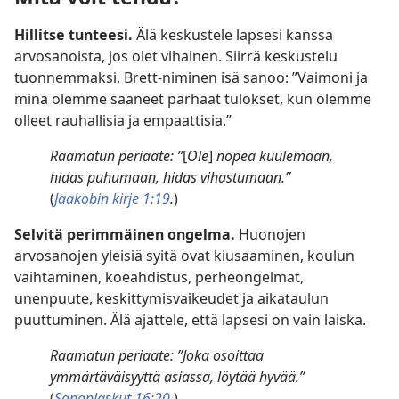
Hillitse tunteesi.
Älä keskustele lapsesi kanssa
arvosanoista, jos olet vihainen. Siirrä keskustelu
tuonnemmaksi. Brett-niminen isä sanoo: ”Vaimoni ja
minä olemme saaneet parhaat tulokset, kun olemme
olleet rauhallisia ja empaattisia.”
Raamatun periaate: ”
[
Ole
]
nopea kuulemaan,
hidas puhumaan, hidas vihastumaan.”
(
Jaakobin kirje 1:19
.
)
Selvitä perimmäinen ongelma.
Huonojen
arvosanojen yleisiä syitä ovat kiusaaminen, koulun
vaihtaminen, koeahdistus, perheongelmat,
unenpuute, keskittymisvaikeudet ja aikataulun
puuttuminen. Älä ajattele, että lapsesi on vain laiska.
Raamatun periaate: ”Joka osoittaa
ymmärtäväisyyttä asiassa, löytää hyvää.”
(
Sananlaskut 16:20
.
)