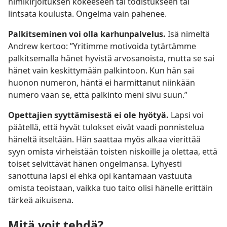
nimikirjoituksen kokeeseen tai todistukseen tai
lintsata koulusta. Ongelma vain pahenee.
Palkitseminen voi olla karhunpalvelus.
Isä nimeltä
Andrew kertoo: ”Yritimme motivoida tytärtämme
palkitsemalla hänet hyvistä arvosanoista, mutta se sai
hänet vain keskittymään palkintoon. Kun hän sai
huonon numeron, häntä ei harmittanut niinkään
numero vaan se, että palkinto meni sivu suun.”
Opettajien syyttämisestä ei ole hyötyä.
Lapsi voi
päätellä, että hyvät tulokset eivät vaadi ponnistelua
häneltä itseltään. Hän saattaa myös alkaa vierittää
syyn omista virheistään toisten niskoille ja olettaa, että
toiset selvittävät hänen ongelmansa. Lyhyesti
sanottuna lapsi ei ehkä opi kantamaan vastuuta
omista teoistaan, vaikka tuo taito olisi hänelle erittäin
tärkeä aikuisena.
Mitä voit tehdä?