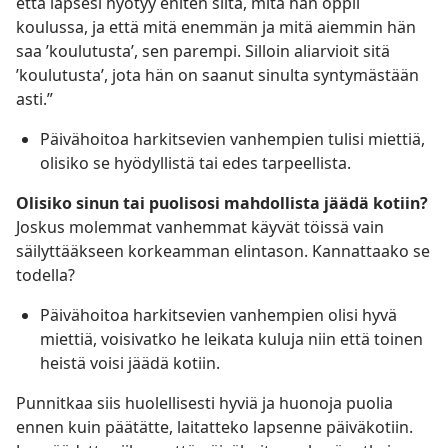
että lapsesi hyötyy eniten siitä, mitä hän oppii
koulussa, ja että mitä enemmän ja mitä aiemmin hän
saa ’koulutusta’, sen parempi. Silloin aliarvioit sitä
’koulutusta’, jota hän on saanut sinulta syntymästään
asti.”
Päivähoitoa harkitsevien vanhempien tulisi miettiä,
olisiko se hyödyllistä tai edes tarpeellista.
Olisiko sinun tai puolisosi mahdollista jäädä kotiin?
Joskus molemmat vanhemmat käyvät töissä vain
säilyttääkseen korkeamman elintason. Kannattaako se
todella?
Päivähoitoa harkitsevien vanhempien olisi hyvä
miettiä, voisivatko he leikata kuluja niin että toinen
heistä voisi jäädä kotiin.
Punnitkaa siis huolellisesti hyviä ja huonoja puolia
ennen kuin päätätte, laitatteko lapsenne päiväkotiin.