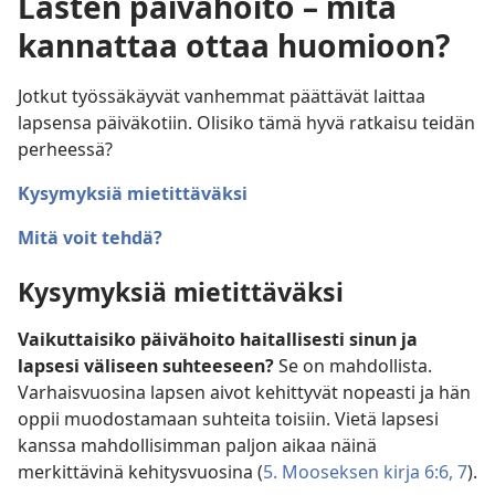
Lasten päivähoito – mitä
kannattaa ottaa huomioon?
Jotkut työssäkäyvät vanhemmat päättävät laittaa
lapsensa päiväkotiin. Olisiko tämä hyvä ratkaisu teidän
perheessä?
Kysymyksiä mietittäväksi
Mitä voit tehdä?
Kysymyksiä mietittäväksi
Vaikuttaisiko päivähoito haitallisesti sinun ja
lapsesi väliseen suhteeseen?
Se on mahdollista.
Varhaisvuosina lapsen aivot kehittyvät nopeasti ja hän
oppii muodostamaan suhteita toisiin. Vietä lapsesi
kanssa mahdollisimman paljon aikaa näinä
merkittävinä kehitysvuosina (
5. Mooseksen kirja 6:6, 7
).