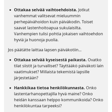
Ottakaa selvää vaihtoehdoista.
Jotkut
vanhemmat valitsevat mieluummin
perhepäivähoidon kuin päiväkodin. Toiset
saavat lastenhoitoapua sukulaisilta.
Vanhempien tulisi pohtia jokaisen vaihtoehdon
hyviä ja huonoja puolia.
Jos päätätte laittaa lapsen päiväkotiin...
Ottakaa selvää kyseisestä paikasta.
Ovatko
tilat siistit ja turvalliset? Täyttääkö päiväkoti lain
vaatimukset? Millaista tekemistä lapsille
järjestetään?
Hankkikaa tietoa henkilökunnasta.
Onko
lastentarhanopettajilla hyvä maine? Onko
heidän kanssaan helppo kommunikoida? Onko
henkilökuntaa tarpeeksi?