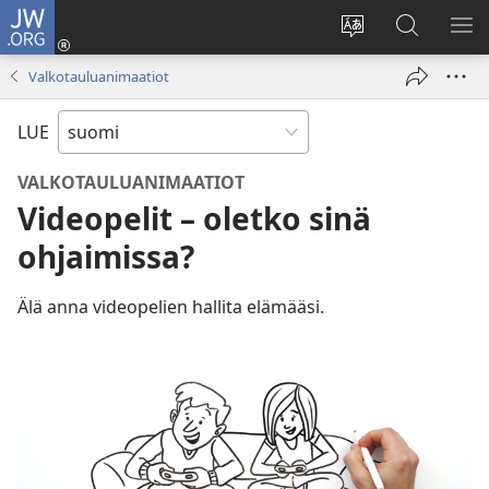
JW.ORG
Kirjaudu
(avaa
Vaihda
Hae
NÄ
uuden
sivuston
JW.ORG-
VA
Valkotauluanimaatiot
ikkunan)
kieli
sivustolta
LUE
VALKOTAULUANIMAATIOT
Videopelit – oletko sinä
ohjaimissa?
Älä anna videopelien hallita elämääsi.