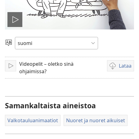
Toista
video
Valitse
kieli
Videopelit – oletko sinä
Lataa
Toista
Videoiden
ohjaimissa?
latausvaihto
Samankaltaista aineistoa
Valkotauluanimaatiot
Nuoret ja nuoret aikuiset