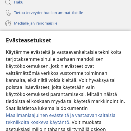
Haku
Tietoa terveydenhuollon ammattilaisille
Medialle ja viranomaisille
Ohje
Evästeasetukset
Lahjoitukset
(avaa
Käytämme evästeitä ja vastaavankaltaisia tekniikoita
uuden
tarjotaksemme sinulle parhaan mahdollisen
ikkunan)
Vartiotornin VERKKOKIRJASTO
käyttökokemuksen. Jotkin evästeet ovat
(avaa
välttämättömiä verkkosivustomme toiminnan
uuden
®
JW Hub
ikkunan)
kannalta, eikä niitä voida kieltää. Voit hyväksyä tai
(avaa
uuden
poistaa lisäevästeet, joita käytetään vain
®
JW Library
ikkunan)
käyttökokemuksesi parantamiseksi. Mitään näistä
tiedoista ei koskaan myydä tai käytetä markkinointiin.
Watchtower Library
Saat lisätietoa lukemalla dokumentin
Maailmanlaajuinen evästeitä ja vastaavankaltaisia
tekniikoita koskeva käytäntö
. Voit muokata
asetuksiasi milloin tahansa siirtymällä osioon