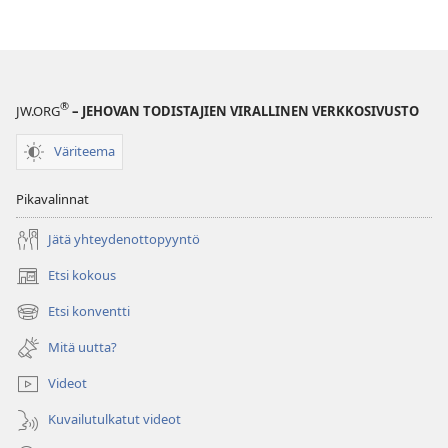
®
JW.ORG
– JEHOVAN TODISTAJIEN VIRALLINEN VERKKOSIVUSTO
Väriteema
Pikavalinnat
Jätä yhteydenottopyyntö
Etsi kokous
(avaa
uuden
Etsi konventti
(avaa
ikkunan)
uuden
Mitä uutta?
ikkunan)
Videot
Kuvailutulkatut videot