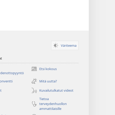
Väriteema
at
Etsi kokous
(avaa
ydenottopyyntö
uuden
ikkunan)
konventti
Mitä uutta?
t
Kuvailutulkatut videot
Tietoa
terveydenhuollon
ammattilaisille