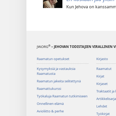
Kun Jehova on kanssamm
®
JW.ORG
– JEHOVAN TODISTAJIEN VIRALLINEN 
Raamatun opetukset
Kirjasto
Kysymyksiä ja vastauksia
Raamatut
Raamatusta
Kirjat
Raamatun jakeita selitettynä
Kirjaset
Raamattukurssi
Traktaatit ja
Työkaluja Raamatun tutkimiseen
Artikkelisarja
Onnellinen elämä
Lehdet
Avioliitto & perhe
Työkirjat