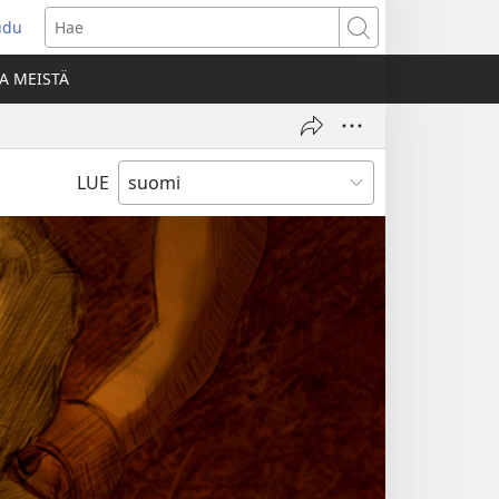
udu
aa
Hae
den
A MEISTÄ
unan)
LUE