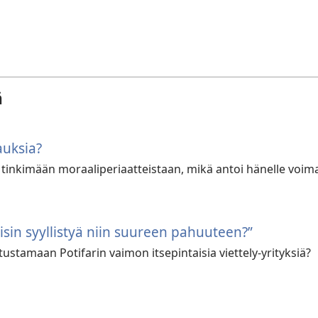
ä
auksia?
 tinkimään moraaliperiaatteistaan, mikä antoi hänelle voim
oisin syyllistyä niin suureen pahuuteen?”
tustamaan Potifarin vaimon itsepintaisia viettely-yrityksiä?