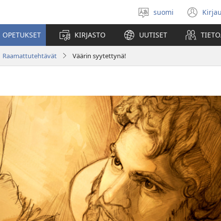
suomi
Kirja
Valitse
(av
kieli
uu
 OPETUKSET
KIRJASTO
UUTISET
TIETO
ikk
Raamattutehtävät
Väärin syytettynä!