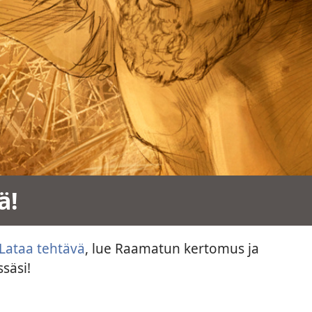
ä!
Lataa tehtävä
, lue Raamatun kertomus ja
säsi!