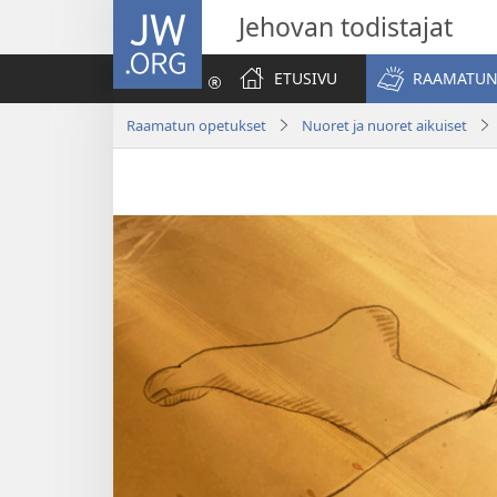
JW.ORG
Jehovan todistajat
ETUSIVU
RAAMATUN
Raamatun opetukset
Nuoret ja nuoret aikuiset