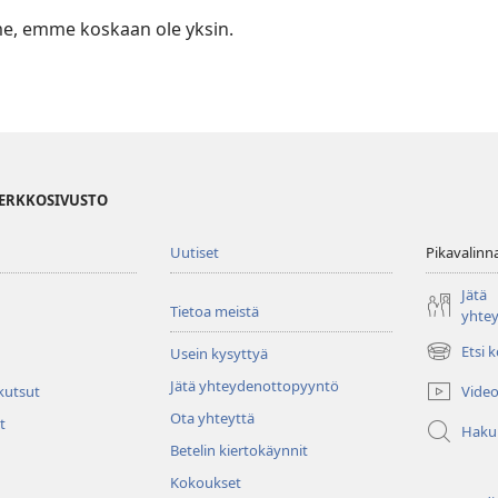
e, emme koskaan ole yksin.
VERKKOSIVUSTO
Uutiset
Pikavalinn
Jätä
Tietoa meistä
yhte
Etsi 
Usein kysyttyä
(avaa
uuden
Jätä yhteydenottopyyntö
Video
 kutsut
ikkunan)
Ota yhteyttä
t
Haku
Betelin kiertokäynnit
Kokoukset