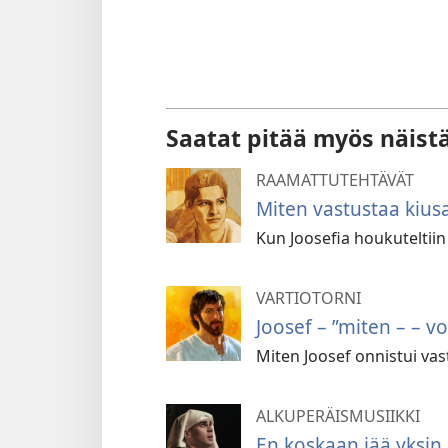
Saatat pitää myös näist
RAAMATTUTEHTÄVÄT
Miten vastustaa kius
Kun Joosefia houkuteltiin
VARTIOTORNI
Joosef – ”miten – – v
Miten Joosef onnistui vas
ALKUPERÄISMUSIIKKI
En koskaan jää yksin