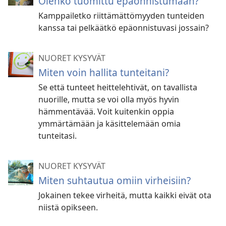
Olenko tuomittu epäonnistumaan?
Kamppailetko riittämättömyyden tunteiden
kanssa tai pelkäätkö epäonnistuvasi jossain?
NUORET KYSYVÄT
Miten voin hallita tunteitani?
Se että tunteet heittelehtivät, on tavallista
nuorille, mutta se voi olla myös hyvin
hämmentävää. Voit kuitenkin oppia
ymmärtämään ja käsittelemään omia
tunteitasi.
NUORET KYSYVÄT
Miten suhtautua omiin virheisiin?
Jokainen tekee virheitä, mutta kaikki eivät ota
niistä opikseen.