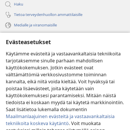
Haku
Tietoa terveydenhuollon ammattilaisille
Medialle ja viranomaisille
Ohje
Evästeasetukset
Lahjoitukset
(avaa
Käytämme evästeitä ja vastaavankaltaisia tekniikoita
uuden
tarjotaksemme sinulle parhaan mahdollisen
ikkunan)
Vartiotornin VERKKOKIRJASTO
käyttökokemuksen. Jotkin evästeet ovat
(avaa
välttämättömiä verkkosivustomme toiminnan
uuden
®
JW Hub
ikkunan)
kannalta, eikä niitä voida kieltää. Voit hyväksyä tai
(avaa
uuden
poistaa lisäevästeet, joita käytetään vain
®
JW Library
ikkunan)
käyttökokemuksesi parantamiseksi. Mitään näistä
tiedoista ei koskaan myydä tai käytetä markkinointiin.
Watchtower Library
Saat lisätietoa lukemalla dokumentin
Maailmanlaajuinen evästeitä ja vastaavankaltaisia
tekniikoita koskeva käytäntö
. Voit muokata