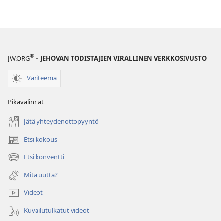
®
JW.ORG
– JEHOVAN TODISTAJIEN VIRALLINEN VERKKOSIVUSTO
Väriteema
Pikavalinnat
Jätä yhteydenottopyyntö
Etsi kokous
(avaa
uuden
Etsi konventti
(avaa
ikkunan)
uuden
Mitä uutta?
ikkunan)
Videot
Kuvailutulkatut videot