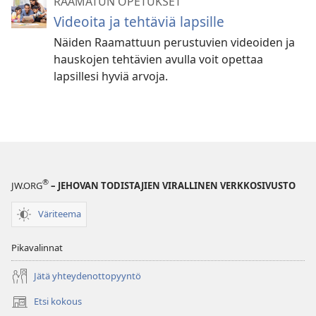
RAAMATUN OPETUKSET
Videoita ja tehtäviä lapsille
Näiden Raamattuun perustuvien videoiden ja
hauskojen tehtävien avulla voit opettaa
lapsillesi hyviä arvoja.
®
JW.ORG
– JEHOVAN TODISTAJIEN VIRALLINEN VERKKOSIVUSTO
Väriteema
Pikavalinnat
Jätä yhteydenottopyyntö
Etsi kokous
(avaa