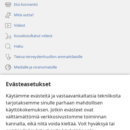
uuden
Etsi konventti
(avaa
ikkunan)
uuden
Mitä uutta?
ikkunan)
Videot
Kuvailutulkatut videot
Haku
Tietoa terveydenhuollon ammattilaisille
Medialle ja viranomaisille
Ohje
Evästeasetukset
Lahjoitukset
(avaa
Käytämme evästeitä ja vastaavankaltaisia tekniikoita
uuden
tarjotaksemme sinulle parhaan mahdollisen
ikkunan)
Vartiotornin VERKKOKIRJASTO
käyttökokemuksen. Jotkin evästeet ovat
(avaa
välttämättömiä verkkosivustomme toiminnan
uuden
®
JW Hub
ikkunan)
kannalta, eikä niitä voida kieltää. Voit hyväksyä tai
(avaa
uuden