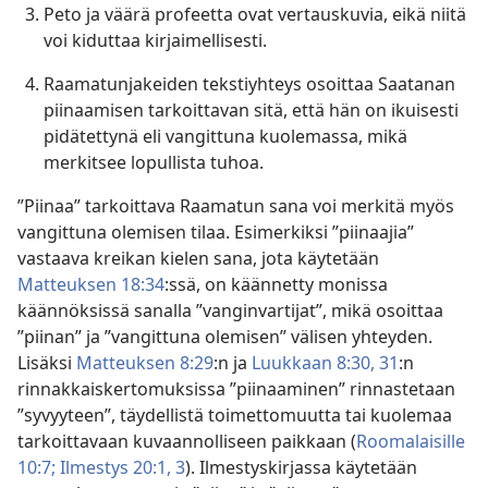
Peto ja väärä profeetta ovat vertauskuvia, eikä niitä
voi kiduttaa kirjaimellisesti.
Raamatunjakeiden tekstiyhteys osoittaa Saatanan
piinaamisen tarkoittavan sitä, että hän on ikuisesti
pidätettynä eli vangittuna kuolemassa, mikä
merkitsee lopullista tuhoa.
”Piinaa” tarkoittava Raamatun sana voi merkitä myös
vangittuna olemisen tilaa. Esimerkiksi ”piinaajia”
vastaava kreikan kielen sana, jota käytetään
Matteuksen 18:34
:ssä, on käännetty monissa
käännöksissä sanalla ”vanginvartijat”, mikä osoittaa
”piinan” ja ”vangittuna olemisen” välisen yhteyden.
Lisäksi
Matteuksen 8:29
:n ja
Luukkaan 8:30, 31
:n
rinnakkaiskertomuksissa ”piinaaminen” rinnastetaan
”syvyyteen”, täydellistä toimettomuutta tai kuolemaa
tarkoittavaan kuvaannolliseen paikkaan (
Roomalaisille
10:7;
Ilmestys 20:1,
3
). Ilmestyskirjassa käytetään