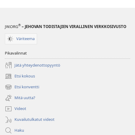
®
JW.ORG
– JEHOVAN TODISTAJIEN VIRALLINEN VERKKOSIVUSTO
Väriteema
Pikavalinnat
Jätä yhteydenottopyyntö
Etsi kokous
(avaa
uuden
Etsi konventti
(avaa
ikkunan)
uuden
Mitä uutta?
ikkunan)
Videot
Kuvailutulkatut videot
Haku