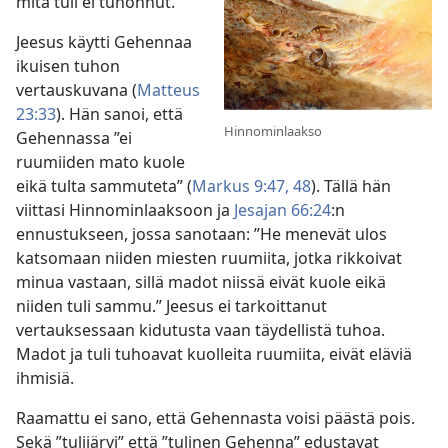
mitä tuli ei tuhonnut.
Jeesus käytti Gehennaa
ikuisen tuhon
vertauskuvana (
Matteus
23:33
). Hän sanoi, että
Hinnominlaakso
Gehennassa ”ei
ruumiiden mato kuole
eikä tulta sammuteta” (
Markus 9:47, 48
). Tällä hän
viittasi Hinnominlaaksoon ja
Jesajan 66:24
:n
ennustukseen, jossa sanotaan: ”He menevät ulos
katsomaan niiden miesten ruumiita, jotka rikkoivat
minua vastaan, sillä madot niissä eivät kuole eikä
niiden tuli sammu.” Jeesus ei tarkoittanut
vertauksessaan kidutusta vaan täydellistä tuhoa.
Madot ja tuli tuhoavat kuolleita ruumiita, eivät eläviä
ihmisiä.
Raamattu ei sano, että Gehennasta voisi päästä pois.
Sekä ”tulijärvi” että ”tulinen Gehenna” edustavat