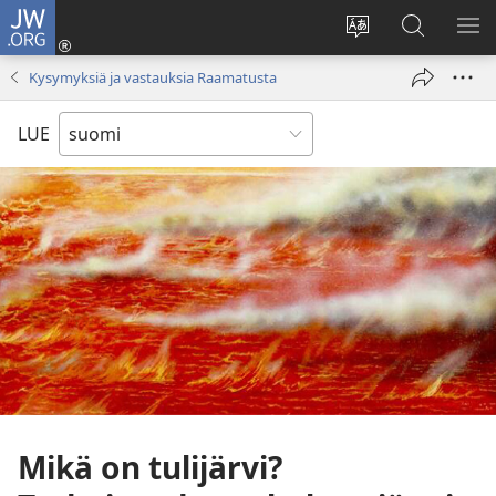
JW.ORG
Kirjaudu
(avaa
Vaihda
Hae
NÄ
uuden
sivuston
JW.ORG-
VA
Kysymyksiä ja vastauksia Raamatusta
ikkunan)
kieli
sivustolta
LUE
Mikä on tulijärvi?