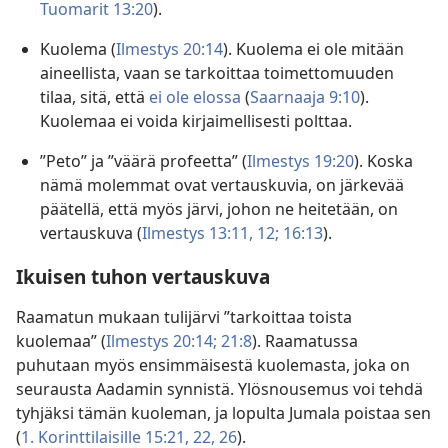
Tuomarit 13:20
).
Kuolema (
Ilmestys 20:14
). Kuolema ei ole mitään
aineellista, vaan se tarkoittaa toimettomuuden
tilaa, sitä, että
ei ole elossa
(
Saarnaaja 9:10
).
Kuolemaa ei voida kirjaimellisesti polttaa.
”Peto” ja ”väärä profeetta” (
Ilmestys 19:20
). Koska
nämä molemmat ovat vertauskuvia, on järkevää
päätellä, että myös järvi, johon ne heitetään, on
vertauskuva (
Ilmestys 13:11, 12;
16:13
).
Ikuisen tuhon vertauskuva
Raamatun mukaan tulijärvi ”tarkoittaa toista
kuolemaa” (
Ilmestys 20:14;
21:8
). Raamatussa
puhutaan myös ensimmäisestä kuolemasta, joka on
seurausta Aadamin synnistä. Ylösnousemus voi tehdä
tyhjäksi tämän kuoleman, ja lopulta Jumala poistaa sen
(
1. Korinttilaisille 15:21, 22,
26
).