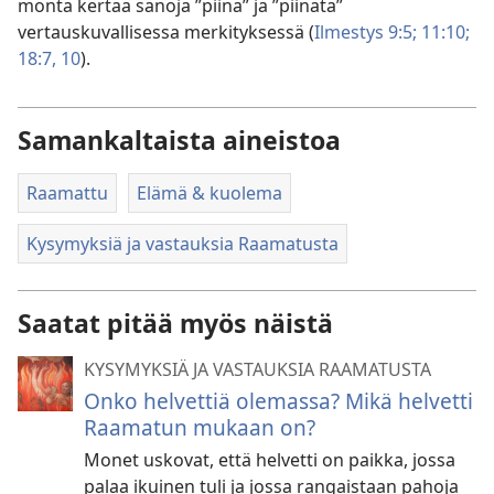
monta kertaa sanoja ”piina” ja ”piinata”
vertauskuvallisessa merkityksessä (
Ilmestys 9:5;
11:10;
18:7,
10
).
Samankaltaista aineistoa
Raamattu
Elämä & kuolema
Kysymyksiä ja vastauksia Raamatusta
Saatat pitää myös näistä
KYSYMYKSIÄ JA VASTAUKSIA RAAMATUSTA
Onko helvettiä olemassa? Mikä helvetti
Raamatun mukaan on?
Monet uskovat, että helvetti on paikka, jossa
palaa ikuinen tuli ja jossa rangaistaan pahoja