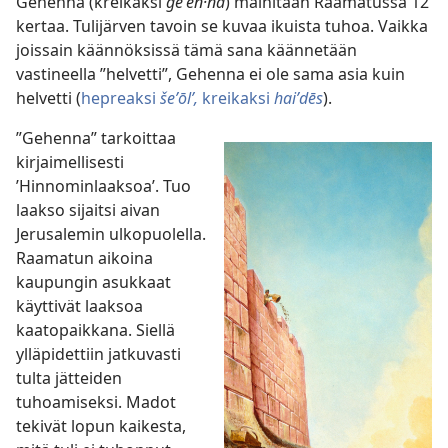
Gehenna (kreikaksi
geʹen·na
) mainitaan Raamatussa 12
kertaa. Tulijärven tavoin se kuvaa ikuista tuhoa. Vaikka
joissain käännöksissä tämä sana käännetään
vastineella ”helvetti”, Gehenna ei ole sama asia kuin
helvetti (
hepreaksi
šeʼōlʹ,
kreikaksi
haiʹdēs
).
”Gehenna” tarkoittaa
kirjaimellisesti
’Hinnominlaaksoa’. Tuo
laakso sijaitsi aivan
Jerusalemin ulkopuolella.
Raamatun aikoina
kaupungin asukkaat
käyttivät laaksoa
kaatopaikkana. Siellä
ylläpidettiin jatkuvasti
tulta jätteiden
tuhoamiseksi. Madot
tekivät lopun kaikesta,