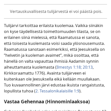
Vertauskuvallisesta tulijärvestä ei voi päästä pois.
Tulijärvi tarkoittaa erilaista kuolemaa. Vaikka siinäkin
on kyse täydellisestä toimettomuuden tilasta, se on
erilainen siinä mielessä, että Raamatussa ei sanota,
että toisesta kuolemasta voisi saada ylösnousemusta.
Raamatussa sanotaan esimerkiksi, että Jeesuksella on
”helvetin ja kuoleman avaimet”, mikä osoittaa, että
hänellä on valta vapauttaa ihmisiä Aadamin synnin
aiheuttamasta kuolemasta (
Ilmestys 1:18;
20:13
,
Kirkkoraamattu 1776). Avainta tulijärveen ei
kuitenkaan ole Jeesuksella eikä kellään muullakaan.
Tuo kuvaannollinen järvi edustaa ikuista rangaistusta,
lopullista tuhoa (
2. Tessalonikalaisille 1:9
).
Vastaa Gehennaa (Hinnominlaaksoa)