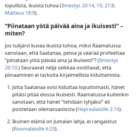
lopullista, ikuista tuhoa (
Ilmestys 20:14, 15;
21:8;
Matteus 18:9
).
”Piinataan yötä päivää aina ja ikuisesti” –
miten?
Jos tulijärvi kuvaa ikuista tuhoa, miksi Raamatussa
sanotaan, että Saatanaa, petoa ja väärää profeettaa
”piinataan yötä päivää aina ja ikuisesti”? (
Ilmestys
20:10
.) Seuraavat neljä seikkaa osoittavat, että
piinaaminen ei tarkoita kirjaimellista kiduttamista.
Jotta Saatanaa voisi kiduttaa loputtomasti, hänet
pitäisi pitää elossa ikuisesti. Raamatussa kuitenkin
sanotaan, että hänet ”tehdään tyhjäksi” eli
poistetaan olemassaolosta (
Heprealaisille 2:14
).
Ikuinen elämä on Jumalan lahja, ei rangaistus
(
Roomalaisille 6:23
).