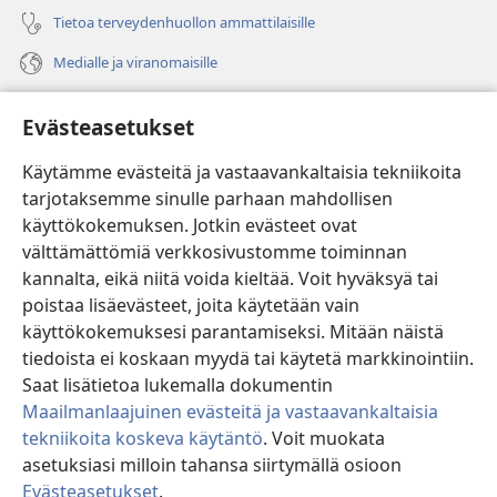
Tietoa terveydenhuollon ammattilaisille
Medialle ja viranomaisille
Ohje
Evästeasetukset
Lahjoitukset
(avaa
Käytämme evästeitä ja vastaavankaltaisia tekniikoita
uuden
tarjotaksemme sinulle parhaan mahdollisen
ikkunan)
Vartiotornin VERKKOKIRJASTO
käyttökokemuksen. Jotkin evästeet ovat
(avaa
välttämättömiä verkkosivustomme toiminnan
uuden
®
JW Hub
ikkunan)
kannalta, eikä niitä voida kieltää. Voit hyväksyä tai
(avaa
uuden
poistaa lisäevästeet, joita käytetään vain
®
JW Library
ikkunan)
käyttökokemuksesi parantamiseksi. Mitään näistä
tiedoista ei koskaan myydä tai käytetä markkinointiin.
Watchtower Library
Saat lisätietoa lukemalla dokumentin
Maailmanlaajuinen evästeitä ja vastaavankaltaisia
tekniikoita koskeva käytäntö
. Voit muokata
asetuksiasi milloin tahansa siirtymällä osioon
Copyright
© 2026 Watch Tower Bible and Tract Society of Pennsylvania.
Evästeasetukset
.