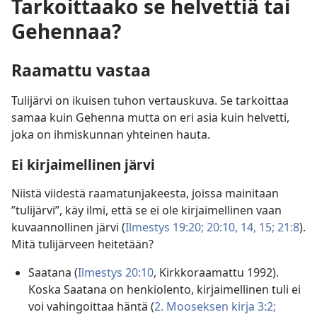
Tarkoittaako se helvettiä tai
Gehennaa?
Raamattu vastaa
Tulijärvi on ikuisen tuhon vertauskuva. Se tarkoittaa
samaa kuin Gehenna mutta on eri asia kuin helvetti,
joka on ihmiskunnan yhteinen hauta.
Ei kirjaimellinen järvi
Niistä viidestä raamatunjakeesta, joissa mainitaan
”tulijärvi”, käy ilmi, että se ei ole kirjaimellinen vaan
kuvaannollinen järvi (
Ilmestys 19:20;
20:10,
14, 15;
21:8
).
Mitä tulijärveen heitetään?
Saatana (
Ilmestys 20:10
, Kirkkoraamattu 1992).
Koska Saatana on henkiolento, kirjaimellinen tuli ei
voi vahingoittaa häntä (
2. Mooseksen kirja 3:2;