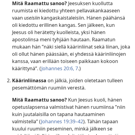
Mitä Raamattu sanoo?
Jeesuksen kuollutta
ruumista ei kiedottu yhteen pellavakankaaseen
vaan
useisiin
kangaskaistaleisiin. Hänen päähänsä
oli kiedottu erillinen kangas. Sen jälkeen, kun
Jeesus oli herätetty kuolleista, yksi hänen
apostolinsa meni tyhjään hautaan. Raamatun
mukaan hän ”näki siellä käärinliinat sekä liinan, joka
oli ollut hänen päässään, ei yhdessä käärinliinojen
kanssa, vaan erillään toiseen paikkaan kokoon
käärittynä”. (
Johannes 20:6, 7
.)
Käärinliinassa
on jälkiä, joiden oletetaan tulleen
pesemättömän ruumiin verestä.
Mitä Raamattu sanoo?
Kun Jeesus kuoli, hänen
opetuslapsensa valmistivat hänen ruumiinsa ”niin
kuin juutalaisilla on tapana hautaaminen
valmistella” (
Johannes 19:39–42
). Tähän tapaan
kuului ruumiin peseminen, minkä jälkeen se