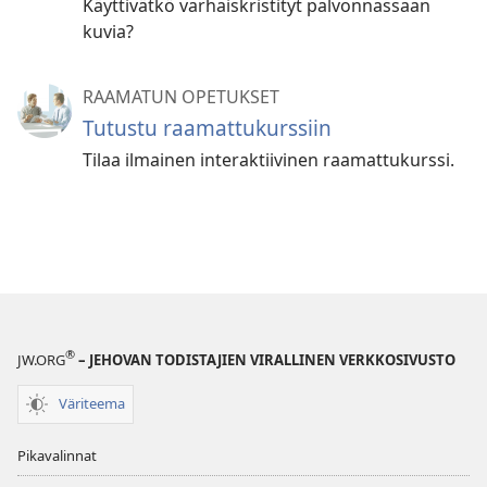
Käyttivätkö varhaiskristityt palvonnassaan
kuvia?
RAAMATUN OPETUKSET
Tutustu raamattukurssiin
Tilaa ilmainen interaktiivinen raamattukurssi.
®
JW.ORG
– JEHOVAN TODISTAJIEN VIRALLINEN VERKKOSIVUSTO
Väriteema
Pikavalinnat