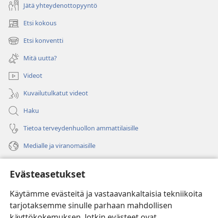
Jätä yhteydenottopyyntö
Etsi kokous
(avaa
uuden
Etsi konventti
(avaa
ikkunan)
uuden
Mitä uutta?
ikkunan)
Videot
Kuvailutulkatut videot
Haku
Tietoa terveydenhuollon ammattilaisille
Medialle ja viranomaisille
Ohje
Evästeasetukset
Lahjoitukset
(avaa
Käytämme evästeitä ja vastaavankaltaisia tekniikoita
uuden
tarjotaksemme sinulle parhaan mahdollisen
ikkunan)
Vartiotornin VERKKOKIRJASTO
käyttökokemuksen. Jotkin evästeet ovat