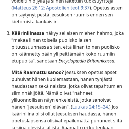
voideltiin öljyllä ja siihen laitettiin tuoksuyrttejä
(
Matteus 26:12;
Apostolien teot 9:37
). Opetuslasten
on täytynyt pestä Jeesuksen ruumis ennen sen
kietomista kankaisiin.
Käärinliinassa
näkyy sellaisen miehen hahmo, joka
”makaa liinan toisella puoliskolla sen
pituussuunnassa siten, että liinan toinen puolisko
on käännetty pään yli peittämään koko ruumiin
etupuolta”, sanotaan
Encyclopædia Britannicassa.
Mitä Raamattu sanoo?
Jeesuksen opetuslapset
puhuivat hänen kuolemastaan, hänen tyhjästä
haudastaan sekä naisista, jotka olivat tapahtumien
silminnäkijöitä. Nämä olivat ”nähneet
yliluonnollisen näyn enkeleistä, jotka sanoivat
hänen [Jeesuksen] elävän”. (
Luukas 24:15–24
.) Jos
käärinliina olisi ollut Jeesuksen haudassa, hänen
opetuslapsensa olisivat epäilemättä puhuneet siitä
ja siinä olevista jäljistä. Raamattu ei kuitenkaan