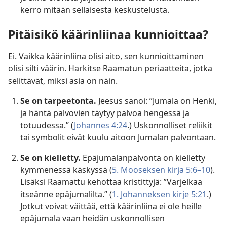
kerro mitään sellaisesta keskustelusta.
Pitäisikö käärinliinaa kunnioittaa?
Ei. Vaikka käärinliina olisi aito, sen kunnioittaminen
olisi silti väärin. Harkitse Raamatun periaatteita, jotka
selittävät, miksi asia on näin.
Se on tarpeetonta.
Jeesus sanoi: ”Jumala on Henki,
ja häntä palvovien täytyy palvoa hengessä ja
totuudessa.” (
Johannes 4:24
.) Uskonnolliset reliikit
tai symbolit eivät kuulu aitoon Jumalan palvontaan.
Se on kielletty.
Epäjumalanpalvonta on kielletty
kymmenessä käskyssä (
5. Mooseksen kirja 5:6–10
).
Lisäksi Raamattu kehottaa kristittyjä: ”Varjelkaa
itseänne epäjumalilta.” (
1. Johanneksen kirje 5:21
.)
Jotkut voivat väittää, että käärinliina ei ole heille
epäjumala vaan heidän uskonnollisen