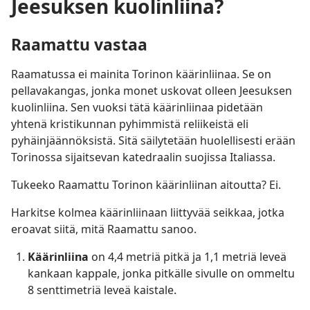
Jeesuksen kuolinliina?
Raamattu vastaa
Raamatussa ei mainita Torinon käärinliinaa. Se on
pellavakangas, jonka monet uskovat olleen Jeesuksen
kuolinliina. Sen vuoksi tätä käärinliinaa pidetään
yhtenä kristikunnan pyhimmistä reliikeistä eli
pyhäinjäännöksistä. Sitä säilytetään huolellisesti erään
Torinossa sijaitsevan katedraalin suojissa Italiassa.
Tukeeko Raamattu Torinon käärinliinan aitoutta? Ei.
Harkitse kolmea käärinliinaan liittyvää seikkaa, jotka
eroavat siitä, mitä Raamattu sanoo.
Käärinliina
on 4,4 metriä pitkä ja 1,1 metriä leveä
kankaan kappale, jonka pitkälle sivulle on ommeltu
8 senttimetriä leveä kaistale.