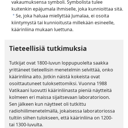
vakaumuksensa symboli. Symbolista tulee
kuitenkin epäjumala ihmiselle, joka kunnioittaa sitä.
Se, joka haluaa miellyttää Jumalaa, ei osoita
a
kiintymystä tai kunnioitusta millekään esineelle,
käärinliina mukaan luettuna.
Tieteellisiä tutkimuksia
Tutkijat ovat 1800-luvun loppupuolelta saakka
yrittäneet tieteellisin menetelmin selvittää, onko
käärinliina aito. Jotkin näistä kokeista ovat
osoittautuneet tuloksettomiksi. Vuonna 1988
Vatikaani luovutti käärinliinasta pieniä näytteitä
kolmeen eri maissa sijaitsevaan laboratorioon.
Sen jälkeen kun näytteet oli tutkittu
radiohiilimenetelmällä, jokaisessa laboratoriossa
tultiin siihen tulokseen, että käärinliina on 1200-
tai 1300-luvulta.