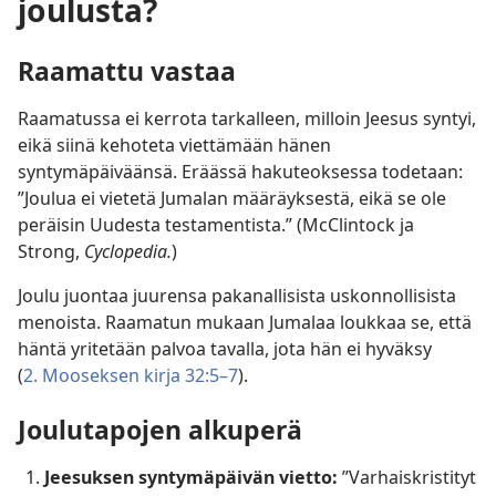
joulusta?
Raamattu vastaa
Raamatussa ei kerrota tarkalleen, milloin Jeesus syntyi,
eikä siinä kehoteta viettämään hänen
syntymäpäiväänsä. Eräässä hakuteoksessa todetaan:
”Joulua ei vietetä Jumalan määräyksestä, eikä se ole
peräisin Uudesta testamentista.” (McClintock ja
Strong,
Cyclopedia.
)
Joulu juontaa juurensa pakanallisista uskonnollisista
menoista. Raamatun mukaan Jumalaa loukkaa se, että
häntä yritetään palvoa tavalla, jota hän ei hyväksy
(
2. Mooseksen kirja 32:5–7
).
Joulutapojen alkuperä
Jeesuksen syntymäpäivän vietto:
”Varhaiskristityt