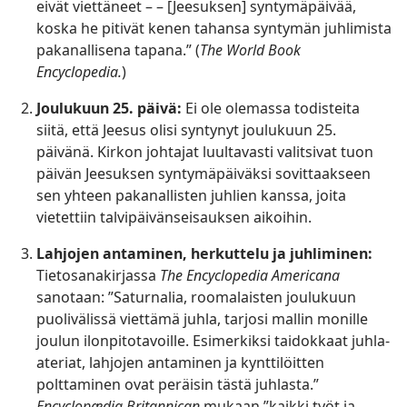
eivät viettäneet – – [Jeesuksen] syntymäpäivää,
koska he pitivät kenen tahansa syntymän juhlimista
pakanallisena tapana.” (
The World Book
Encyclopedia.
)
Joulukuun 25. päivä:
Ei ole olemassa todisteita
siitä, että Jeesus olisi syntynyt joulukuun 25.
päivänä. Kirkon johtajat luultavasti valitsivat tuon
päivän Jeesuksen syntymäpäiväksi sovittaakseen
sen yhteen pakanallisten juhlien kanssa, joita
vietettiin talvipäivänseisauksen aikoihin.
Lahjojen antaminen, herkuttelu ja juhliminen:
Tietosanakirjassa
The Encyclopedia Americana
sanotaan: ”Saturnalia, roomalaisten joulukuun
puolivälissä viettämä juhla, tarjosi mallin monille
joulun ilonpitotavoille. Esimerkiksi taidokkaat juhla-
ateriat, lahjojen antaminen ja kynttilöitten
polttaminen ovat peräisin tästä juhlasta.”
Encyclopædia Britannican
mukaan ”kaikki työt ja