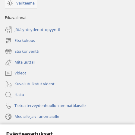
Väriteema
Pikavalinnat
Jätä yhteydenottopyyntö
Etsi kokous
(avaa
uuden
Etsi konventti
(avaa
ikkunan)
uuden
Mitä uutta?
ikkunan)
Videot
Kuvailutulkatut videot
Haku
Tietoa terveydenhuollon ammattilaisille
Medialle ja viranomaisille
Ohje
Evästeasetukset