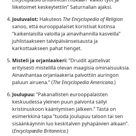
liiketoimet keskeytettiin” Saturnalian ajaksi.
Jouluvalot:
Hakuteos
The Encyclopedia of Religion
sanoo, että eurooppalaiset koristivat kotinsa
”kaikenlaisilla valoilla ja ainavihannilla kasveilla”
juhlistaakseen talvipäivänseisausta ja
karkottaakseen pahat henget.
Misteli ja orjanlaakeri:
”Druidit ajattelivat
erityisesti mistelillä olevan maagisia ominaisuuksia.
Ainavihantaa orjanlaakeria palvottiin auringon
paluun airuena.” (
The Encyclopedia Americana.
)
Joulupuu:
”Pakanallisten eurooppalaisten
keskuudessa yleinen puun palvonta säilyi
kristinuskoon kääntymisen jälkeen.” Tästä on
esimerkkinä tapa ”tuoda joulupuu taloon tai sen
sisäänkäynnin luo keskitalven pyhäpäivien aikaan”.
(
Encyclopædia Britannica.
)