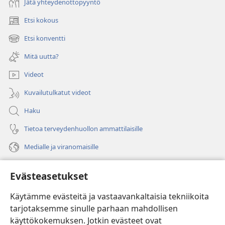
Jätä yhteydenottopyyntö
Etsi kokous
(avaa
uuden
Etsi konventti
(avaa
ikkunan)
uuden
Mitä uutta?
ikkunan)
Videot
Kuvailutulkatut videot
Haku
Tietoa terveydenhuollon ammattilaisille
Medialle ja viranomaisille
Ohje
Evästeasetukset
Lahjoitukset
(avaa
Käytämme evästeitä ja vastaavankaltaisia tekniikoita
uuden
tarjotaksemme sinulle parhaan mahdollisen
ikkunan)
Vartiotornin VERKKOKIRJASTO
käyttökokemuksen. Jotkin evästeet ovat
(avaa