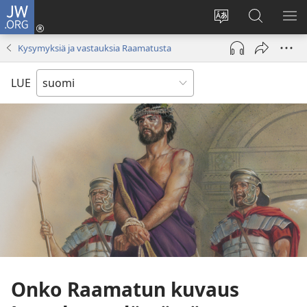
JW.ORG
Kirjaudu
(avaa
Vaihda
Hae
NÄ
uuden
sivuston
JW.ORG-
VA
Kysymyksiä ja vastauksia Raamatusta
ikkunan)
kieli
sivustolta
LUE
Onko Raamatun kuvaus