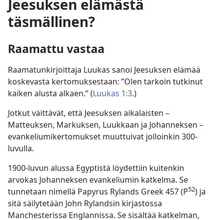
Jeesuksen elämästä
täsmällinen?
Raamattu vastaa
Raamatunkirjoittaja Luukas sanoi Jeesuksen elämää
koskevasta kertomuksestaan: ”Olen tarkoin tutkinut
kaiken alusta alkaen.” (
Luukas 1:3
.)
Jotkut väittävät, että Jeesuksen aikalaisten –
Matteuksen, Markuksen, Luukkaan ja Johanneksen –
evankeliumikertomukset muuttuivat jolloinkin 300-
luvulla.
1900-luvun alussa Egyptistä löydettiin kuitenkin
arvokas Johanneksen evankeliumin katkelma. Se
52
tunnetaan nimellä Papyrus Rylands Greek 457 (P
) ja
sitä säilytetään John Rylandsin kirjastossa
Manchesterissa Englannissa. Se sisältää katkelman,