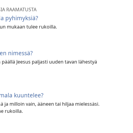
SIA RAAMATUSTA
la pyhimyksiä?
n mukaan tulee rukoilla.
ksen nimessä?
päällä Jeesus paljasti uuden tavan lähestyä
umala kuuntelee?
 ja milloin vain, ääneen tai hiljaa mielessäsi.
e rukoilla.