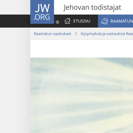
JW.ORG
Jehovan todistajat
ETUSIVU
RAAMATUN
Raamatun opetukset
Kysymyksiä ja vastauksia Ra