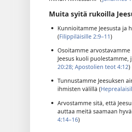
Muita syitä rukoilla Je
Kunnioitamme Jeesusta ja 
(
Filippiläisille 2:9–11
)
Osoitamme arvostavamme si
Jeesus kuoli puolestamme, 
20:28;
Apostolien teot 4:12
)
Tunnustamme Jeesuksen ainu
ihmisten välillä (
Heprealaisil
Arvostamme sitä, että Jeesu
auttaa meitä saamaan hyvä
4:14–16
)