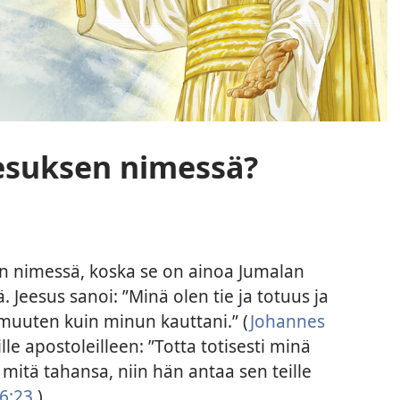
eesuksen nimessä?
en nimessä, koska se on ainoa Jumalan
Jeesus sanoi: ”Minä olen tie ja totuus ja
 muuten kuin minun kauttani.” (
Johannes
ille apostoleilleen: ”Totta totisesti minä
ä mitä tahansa, niin hän antaa sen teille
6:23
.)