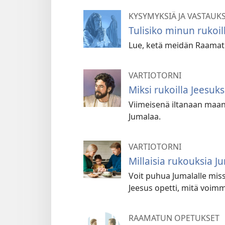
KYSYMYKSIÄ JA VASTAUK
Tulisiko minun rukoil
Lue, ketä meidän Raamatu
VARTIOTORNI
Miksi rukoilla Jeesu
Viimeisenä iltanaan maan 
Jumalaa.
VARTIOTORNI
Millaisia rukouksia J
Voit puhua Jumalalle missä
Jeesus opetti, mitä voimm
RAAMATUN OPETUKSET