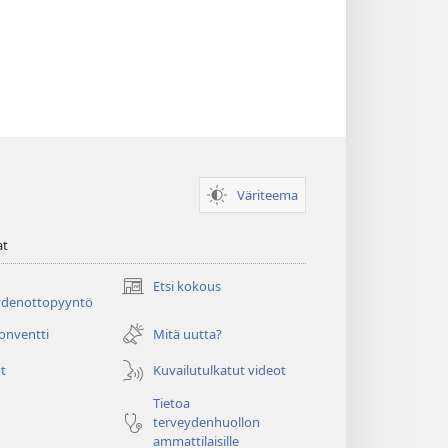
Väriteema
at
Etsi kokous
(avaa
ydenottopyyntö
uuden
ikkunan)
konventti
Mitä uutta?
t
Kuvailutulkatut videot
Tietoa
terveydenhuollon
ammattilaisille