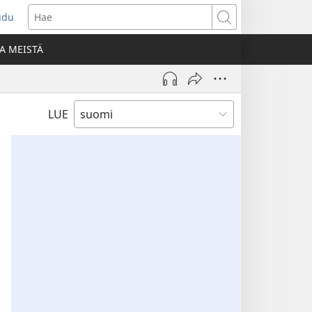
udu
aa
Hae
den
A MEISTÄ
unan)
LUE