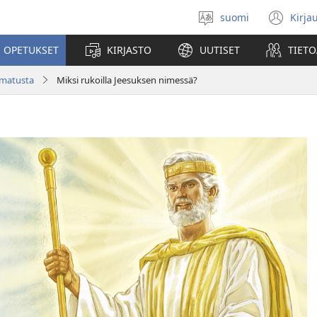
suomi
Kirja
Valitse
(av
kieli
uu
 OPETUKSET
KIRJASTO
UUTISET
TIETO
ikk
amatusta
Miksi rukoilla Jeesuksen nimessä?