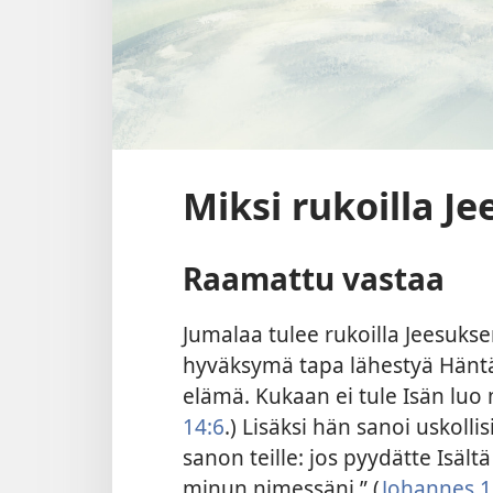
Miksi rukoilla J
Raamattu vastaa
Jumalaa tulee rukoilla Jeesuks
hyväksymä tapa lähestyä Häntä. 
elämä. Kukaan ei tule Isän luo
14:6
.) Lisäksi hän sanoi uskollis
sanon teille: jos pyydätte Isält
minun nimessäni.” (
Johannes 1