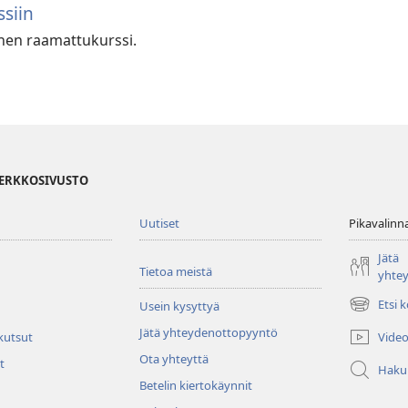
siin
vinen raamattukurssi.
VERKKOSIVUSTO
Uutiset
Pikavalinn
Jätä
Tietoa meistä
yhte
Etsi 
Usein kysyttyä
(avaa
uuden
Jätä yhteydenottopyyntö
Video
 kutsut
ikkunan)
Ota yhteyttä
t
Haku
Betelin kiertokäynnit