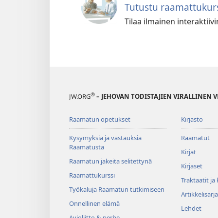
Tutustu raamattukurs
Tilaa ilmainen interaktii
®
JW.ORG
– JEHOVAN TODISTAJIEN VIRALLINEN 
Raamatun opetukset
Kirjasto
Kysymyksiä ja vastauksia
Raamatut
Raamatusta
Kirjat
Raamatun jakeita selitettynä
Kirjaset
Raamattukurssi
Traktaatit ja
Työkaluja Raamatun tutkimiseen
Artikkelisarja
Onnellinen elämä
Lehdet
Avioliitto & perhe