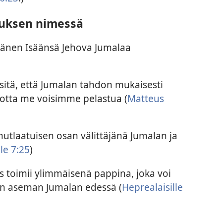
esuksen nimessä
hänen Isäänsä Jehova Jumalaa
tä, että Jumalan tahdon mukaisesti
jotta me voisimme pelastua (
Matteus
tlaatuisen osan välittäjänä Jumalan ja
le 7:25
)
s toimii ylimmäisenä pappina, joka voi
n aseman Jumalan edessä (
Heprealaisille