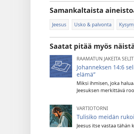
Samankaltaista aineisto
Jeesus
Usko & palvonta
Kysymy
Saatat pitää myös näist
RAAMATUN JAKEITA SELI
Johanneksen 14:6 seli
elämä”
Miksi ihmisen, joka halua
Jeesuksen merkittävä roo
VARTIOTORNI
Tulisiko meidän rukoi
Jeesus itse vastaa tähän