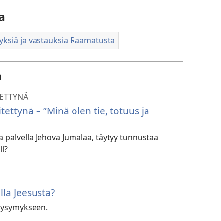
a
ksiä ja vastauksia Raamatusta
ä
TETTYNÄ
tettynä – ”Minä olen tie, totuus ja
a palvella Jehova Jumalaa, täytyy tunnustaa
li?
lla Jeesusta?
 kysymykseen.