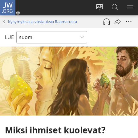
JW.ORG
Kirjaudu
(avaa
Vaihda
Hae
NÄ
uuden
sivuston
JW.ORG-
VA
Kysymyksiä ja vastauksia Raamatusta
ikkunan)
kieli
sivustolta
LUE
Miksi ihmiset kuolevat?