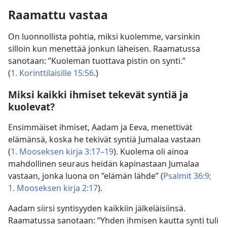
Raamattu vastaa
On luonnollista pohtia, miksi kuolemme, varsinkin
silloin kun menettää jonkun läheisen. Raamatussa
sanotaan: ”Kuoleman tuottava pistin on synti.”
(
1. Korinttilaisille 15:56
.)
Miksi kaikki ihmiset tekevät syntiä ja
kuolevat?
Ensimmäiset ihmiset, Aadam ja Eeva, menettivät
elämänsä, koska he tekivät syntiä Jumalaa vastaan
(
1. Mooseksen kirja 3:17–19
). Kuolema oli ainoa
mahdollinen seuraus heidän kapinastaan Jumalaa
vastaan, jonka luona on ”elämän lähde” (
Psalmit 36:9;
1. Mooseksen kirja 2:17
).
Aadam siirsi syntisyyden kaikkiin jälkeläisiinsä.
Raamatussa sanotaan: ”Yhden ihmisen kautta synti tuli