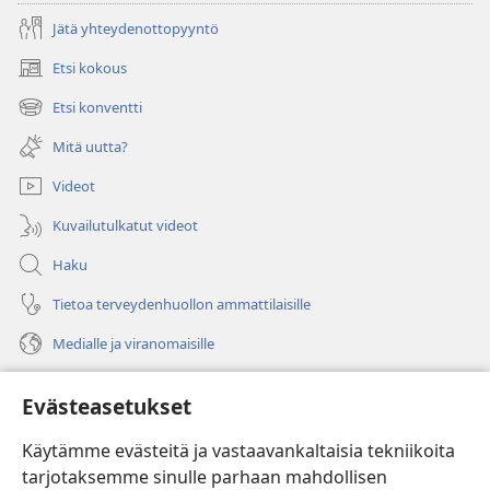
Jätä yhteydenottopyyntö
Etsi kokous
(avaa
uuden
Etsi konventti
(avaa
ikkunan)
uuden
Mitä uutta?
ikkunan)
Videot
Kuvailutulkatut videot
Haku
Tietoa terveydenhuollon ammattilaisille
Medialle ja viranomaisille
Ohje
Evästeasetukset
Lahjoitukset
(avaa
Käytämme evästeitä ja vastaavankaltaisia tekniikoita
uuden
tarjotaksemme sinulle parhaan mahdollisen
ikkunan)