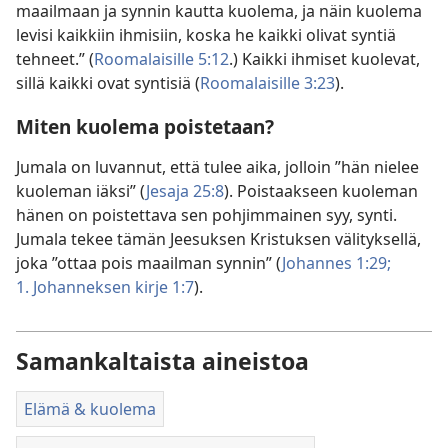
maailmaan ja synnin kautta kuolema, ja näin kuolema
levisi kaikkiin ihmisiin, koska he kaikki olivat syntiä
tehneet.” (
Roomalaisille 5:12
.) Kaikki ihmiset kuolevat,
sillä kaikki ovat syntisiä (
Roomalaisille 3:23
).
Miten kuolema poistetaan?
Jumala on luvannut, että tulee aika, jolloin ”hän nielee
kuoleman iäksi” (
Jesaja 25:8
). Poistaakseen kuoleman
hänen on poistettava sen pohjimmainen syy, synti.
Jumala tekee tämän Jeesuksen Kristuksen välityksellä,
joka ”ottaa pois maailman synnin” (
Johannes 1:29;
1. Johanneksen kirje 1:7
).
Samankaltaista aineistoa
Elämä & kuolema