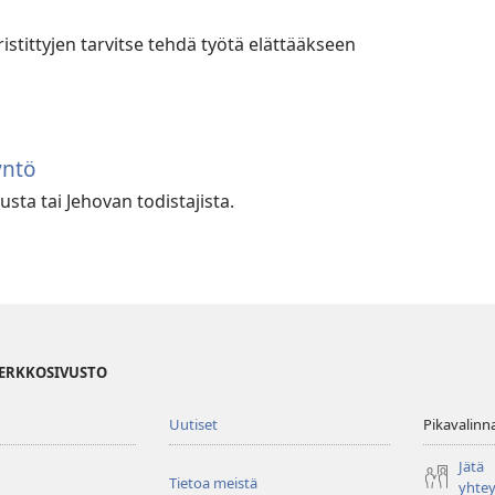
kristittyjen tarvitse tehdä työtä elättääkseen
yntö
sta tai Jehovan todistajista.
VERKKOSIVUSTO
Uutiset
Pikavalinn
Jätä
Tietoa meistä
yhte