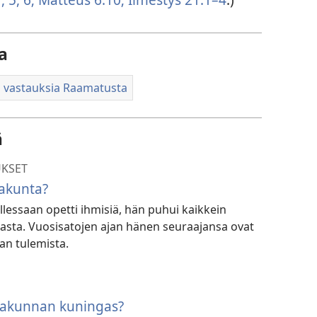
a
a vastauksia Raamatusta
ä
KSET
takunta?
lessaan opetti ihmisiä, hän puhui kaikkein
asta. Vuosisatojen ajan hänen seuraajansa ovat
an tulemista.
takunnan kuningas?