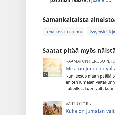
Samankaltaista aineisto
Jumalan valtakunta
Kysymyksiä j
Saatat pitää myös näist
RAAMATUN PERUSOPETU
Mikä on Jumalan val
Kun Jeesus maan päällä ol
eniten Jumalan valtakunn
rukoilleet tuon valtakunn
VARTIOTORNI
Kuka on Jumalan val