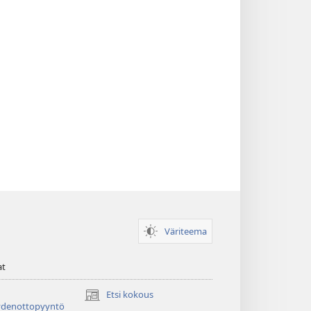
Väriteema
at
Etsi kokous
(avaa
ydenottopyyntö