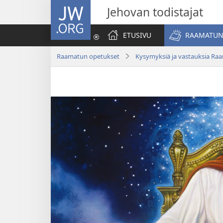
JW.ORG
Jehovan todistajat
ETUSIVU
RAAMATUN
Raamatun opetukset
Kysymyksiä ja vastauksia Ra