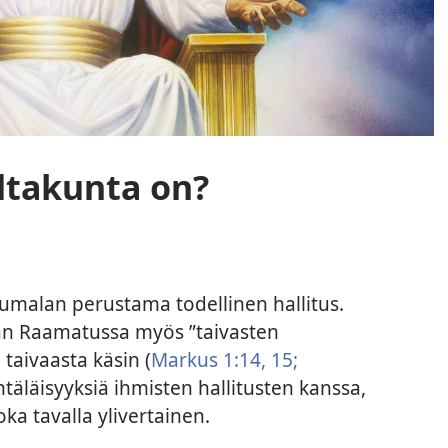
ltakunta on?
umalan perustama todellinen hallitus.
an Raamatussa myös ”taivasten
e taivaasta käsin (
Markus 1:14, 15;
yhtäläisyyksiä ihmisten hallitusten kanssa,
ka tavalla ylivertainen.