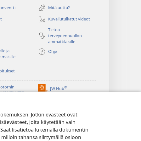
uuden
ikkunan)
konventti
Mitä uutta?
t
Kuvailutulkatut videot
Tietoa
terveydenhuollon
ammattilaisille
lle ja
Ohje
omaisille
oitukset
iotornin
®
JW Hub
(avaa
KKOKIRJASTO
uuden
®
ikkunan)
ibrary
Watchtower Library
kokemuksen. Jotkin evästeet ovat
isäevästeet, joita käytetään vain
 Saat lisätietoa lukemalla dokumentin
 milloin tahansa siirtymällä osioon