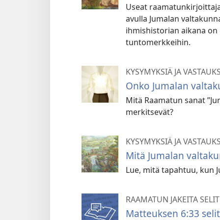
Useat raamatunkirjoittaja
avulla Jumalan valtakunn
ihmishistorian aikana on e
tuntomerkkeihin.
KYSYMYKSIÄ JA VASTAUK
Onko Jumalan valtak
Mitä Raamatun sanat ”Juma
merkitsevät?
KYSYMYKSIÄ JA VASTAUK
Mitä Jumalan valtaku
Lue, mitä tapahtuu, kun J
RAAMATUN JAKEITA SELI
Matteuksen 6:33 seli