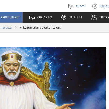
suomi
Kirja
Valitse
(av
kieli
uu
 OPETUKSET
KIRJASTO
UUTISET
TIETO
ikk
amatusta
Mikä Jumalan valtakunta on?