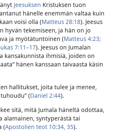
tänyt
Jeesuksen
Kristuksen tuon
 antanut hänelle enemmän valtaa kuin
kaan voisi olla (
Matteus 28:18
). Jeesus
n hyvän tekemiseen, ja hän on jo
ava ja myötätuntoinen (
Matteus 4:23;
ukas 7:11–17
). Jeesus on Jumalan
ta kansakunnista ihmisiä, joiden on
maata” hänen kanssaan taivaasta käsin
en hallitukset, joita tulee ja menee,
 tuhoudu” (
Daniel 2:44
).
ekee sitä, mitä Jumala häneltä odottaa,
a alamainen, syntyperästä tai
 (
Apostolien teot 10:34, 35
).