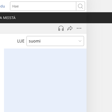
udu
aa
Hae
den
A MEISTÄ
unan)
LUE