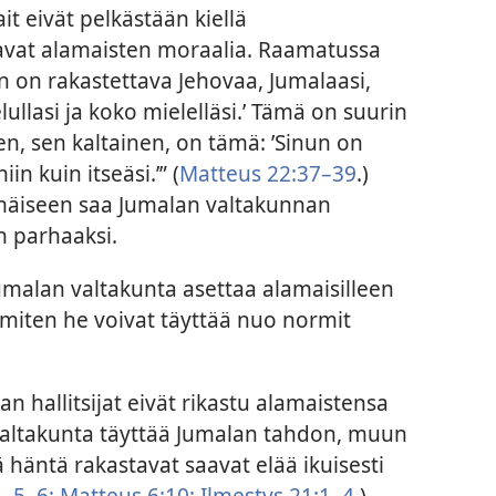
t eivät pelkästään kiellä
avat alamaisten moraalia. Raamatussa
un on rakastettava Jehovaa, Jumalaasi,
lullasi ja koko mielelläsi.’ Tämä on suurin
n, sen kaltainen, on tämä: ’Sinun on
in kuin itseäsi.’” (
Matteus 22:37–39
.)
mäiseen saa Jumalan valtakunnan
n parhaaksi.
Jumalan valtakunta asettaa alamaisilleen
 miten he voivat täyttää nuo normit
 hallitsijat eivät rikastu alamaistensa
 valtakunta täyttää Jumalan tahdon, muun
 häntä rakastavat saavat elää ikuisesti
,
5, 6;
Matteus 6:10;
Ilmestys 21:1–4
.)