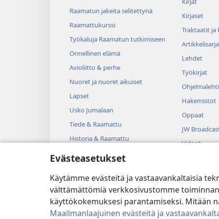
Kirjat
Raamatun jakeita selitettynä
Kirjaset
Raamattukurssi
Traktaatit ja
Työkaluja Raamatun tutkimiseen
Artikkelisarja
Onnellinen elämä
Lehdet
Avioliitto & perhe
Työkirjat
Nuoret ja nuoret aikuiset
Ohjelmalehti
Lapset
Hakemistot
Usko Jumalaan
Oppaat
Tiede & Raamattu
JW Broadcas
Historia & Raamattu
Videot
Evästeasetukset
Musiikki
Kuunnelmat
Käytämme evästeitä ja vastaavankaltaisia tek
Dramatisoit
välttämättömiä verkkosivustomme toiminnan kann
käyttökokemuksesi parantamiseksi. Mitään näi
Maailmanlaajuinen evästeitä ja vastaavankalta