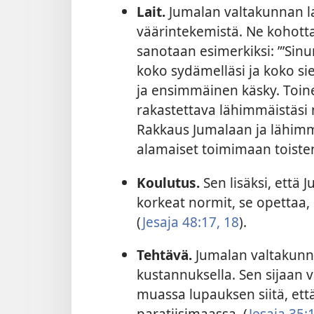
Lait.
Jumalan valtakunnan lai
väärintekemistä. Ne kohott
sanotaan esimerkiksi: ”’Sin
koko sydämelläsi ja koko sie
ja ensimmäinen käsky. Toine
rakastettava lähimmäistäsi ni
Rakkaus Jumalaan ja lähim
alamaiset toimimaan toiste
Koulutus.
Sen lisäksi, että 
korkeat normit, se opettaa,
(
Jesaja 48:17, 18
).
Tehtävä.
Jumalan valtakunnan
kustannuksella. Sen sijaan
muassa lupauksen siitä, että
paratiisimaassa. (
Jesaja 35:1