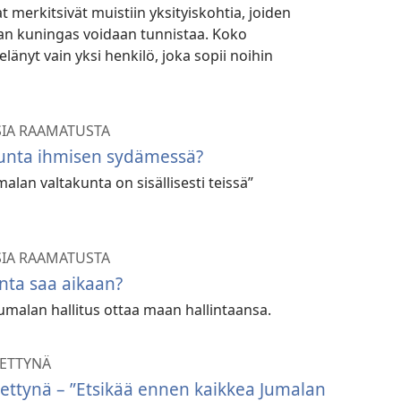
t merkitsivät muistiin yksityiskohtia, joiden
an kuningas voidaan tunnistaa. Koko
länyt vain yksi henkilö, joka sopii noihin
SIA RAAMATUSTA
unta ihmisen sydämessä?
lan valtakunta on sisällisesti teissä”
SIA RAAMATUSTA
nta saa aikaan?
umalan hallitus ottaa maan hallintaansa.
TETTYNÄ
tettynä – ”Etsikää ennen kaikkea Jumalan