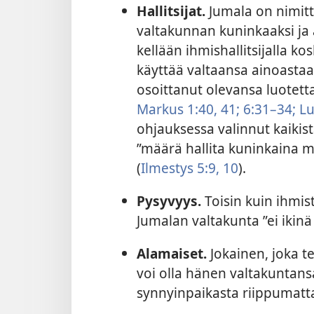
Hallitsijat.
Jumala on nimit
valtakunnan kuninkaaksi ja
kellään ihmishallitsijalla kos
käyttää valtaansa ainoastaa
osoittanut olevansa luotett
Markus 1:40, 41;
6:31–34;
Lu
ohjauksessa valinnut kaikis
”määrä hallita kuninkaina 
(
Ilmestys 5:9, 10
).
Pysyvyys.
Toisin kuin ihmist
Jumalan valtakunta ”ei ikinä
Alamaiset.
Jokainen, joka t
voi olla hänen valtakuntans
synnyinpaikasta riippumatta