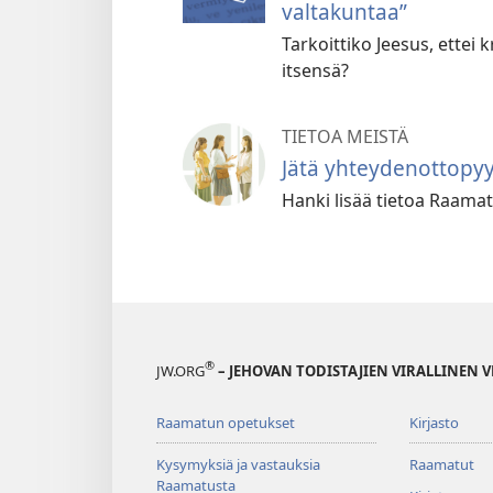
valtakuntaa”
Tarkoittiko Jeesus, ettei 
itsensä?
TIETOA MEISTÄ
Jätä yhteydenottopy
Hanki lisää tietoa Raamatu
®
JW.ORG
– JEHOVAN TODISTAJIEN VIRALLINEN 
Raamatun opetukset
Kirjasto
Kysymyksiä ja vastauksia
Raamatut
Raamatusta