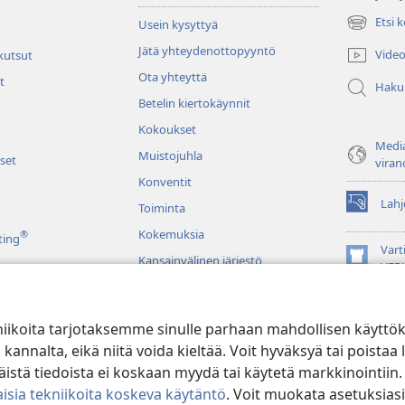
Etsi 
Usein kysyttyä
(avaa
uuden
Jätä yhteydenottopyyntö
Video
 kutsut
ikkunan)
Ota yhteyttä
t
Haku
Betelin kiertokäynnit
Kokoukset
Media
Muistojuhla
set
viran
Konventit
Lahj
Toiminta
(avaa
uuden
Kokemuksia
®
ting
ikkunan)
Vart
Kansainvälinen järjestö
(avaa
VER
uuden
JW L
ikkunan)
niikoita tarjotaksemme sinulle parhaan mahdollisen käyttö
u raamatunluku
alta, eikä niitä voida kieltää. Voit hyväksyä tai poistaa l
stä tiedoista ei koskaan myydä tai käytetä markkinointiin.
isia tekniikoita koskeva käytäntö
. Voit muokata asetuksiasi