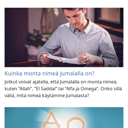
Kuinka monta nimeä Jumalalla on?
Jotkut voivat ajatella, että Jumalalla on monta nimeä,
kuten ”Allah”, ”El Saddai” tai ”Alfa ja Omega”. Onko sillä
väliä, mitä nimeä käytämme Jumalasta?