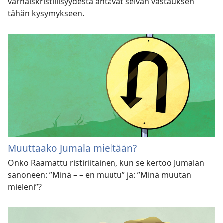
varhaiskristillisyydestä antavat selvän vastauksen
tähän kysymykseen.
Muuttaako Jumala mieltään?
Onko Raamattu ristiriitainen, kun se kertoo Jumalan
sanoneen: ”Minä – – en muutu” ja: ”Minä muutan
mieleni”?