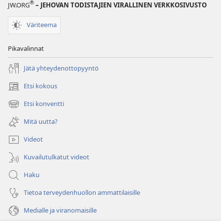
®
JW.ORG
– JEHOVAN TODISTAJIEN VIRALLINEN VERKKOSIVUSTO
Väriteema
Pikavalinnat
Jätä yhteydenottopyyntö
Etsi kokous
(avaa
uuden
Etsi konventti
(avaa
ikkunan)
uuden
Mitä uutta?
ikkunan)
Videot
Kuvailutulkatut videot
Haku
Tietoa terveydenhuollon ammattilaisille
Medialle ja viranomaisille