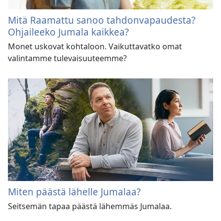
Mitä Raamattu sanoo tahdonvapaudesta?
Ohjaileeko Jumala kaikkea?
Monet uskovat kohtaloon. Vaikuttavatko omat
valintamme tulevaisuuteemme?
Miten päästä lähelle Jumalaa?
Seitsemän tapaa päästä lähemmäs Jumalaa.