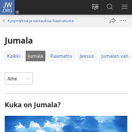
JW.ORG
Kirjaudu
(avaa
Vaihda
Hae
NÄ
uuden
sivuston
JW.ORG-
VA
Kysymyksiä ja vastauksia Raamatusta
ikkunan)
kieli
sivustolta
Jumala
Kaikki
Jumala
Raamattu
Jeesus
Jumalan valt
Kuka on Jumala?