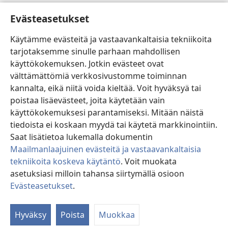
Ohje
Evästeasetukset
Lahjoitukset
(avaa
Käytämme evästeitä ja vastaavankaltaisia tekniikoita
uuden
tarjotaksemme sinulle parhaan mahdollisen
ikkunan)
Vartiotornin VERKKOKIRJASTO
käyttökokemuksen. Jotkin evästeet ovat
(avaa
välttämättömiä verkkosivustomme toiminnan
uuden
®
JW Hub
ikkunan)
kannalta, eikä niitä voida kieltää. Voit hyväksyä tai
(avaa
uuden
poistaa lisäevästeet, joita käytetään vain
®
JW Library
ikkunan)
käyttökokemuksesi parantamiseksi. Mitään näistä
tiedoista ei koskaan myydä tai käytetä markkinointiin.
Watchtower Library
Saat lisätietoa lukemalla dokumentin
Maailmanlaajuinen evästeitä ja vastaavankaltaisia
tekniikoita koskeva käytäntö
. Voit muokata
asetuksiasi milloin tahansa siirtymällä osioon
Copyright
© 2026 Watch Tower Bible and Tract Society of Pennsylvania.
Evästeasetukset
.
KÄYTTÖEHDOT
|
TIETOSUOJAKÄYTÄNTÖ
|
EVÄSTEASETUKSET
Hyväksy
Poista
Muokkaa