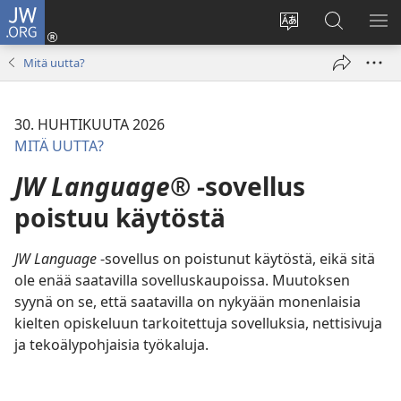
JW.ORG
Kirjaudu
(avaa
Vaihda
Hae
NÄ
uuden
sivuston
JW.ORG-
VA
Mitä uutta?
ikkunan)
kieli
sivustolta
30. HUHTIKUUTA 2026
MITÄ UUTTA?
JW Language®
-sovellus
poistuu käytöstä
JW Language
-sovellus on poistunut käytöstä, eikä sitä
ole enää saatavilla sovelluskaupoissa. Muutoksen
syynä on se, että saatavilla on nykyään monenlaisia
kielten opiskeluun tarkoitettuja sovelluksia, nettisivuja
ja tekoälypohjaisia työkaluja.