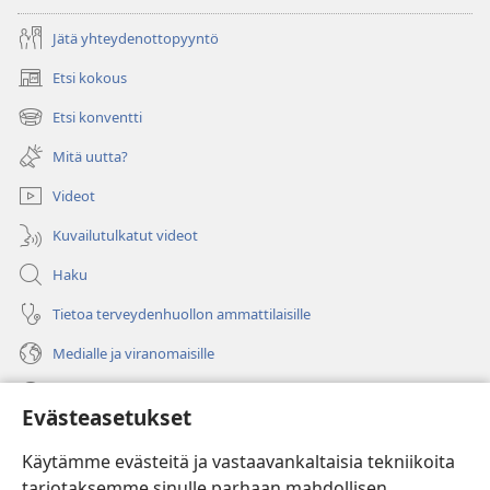
Jätä yhteydenottopyyntö
Etsi kokous
(avaa
uuden
Etsi konventti
(avaa
ikkunan)
uuden
Mitä uutta?
ikkunan)
Videot
Kuvailutulkatut videot
Haku
Tietoa terveydenhuollon ammattilaisille
Medialle ja viranomaisille
Ohje
Evästeasetukset
Lahjoitukset
(avaa
Käytämme evästeitä ja vastaavankaltaisia tekniikoita
uuden
tarjotaksemme sinulle parhaan mahdollisen