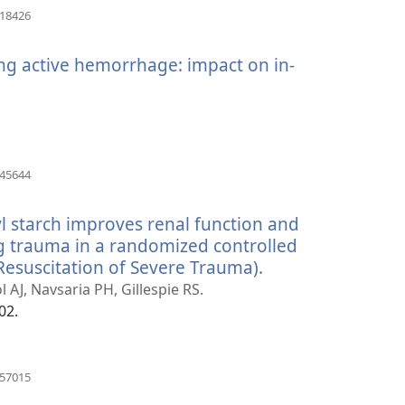
(avaa
918426
uuden
ikkunan)
ng active hemorrhage: impact on in-
(avaa
045644
uuden
ikkunan)
l starch improves renal function and
ng trauma in a randomized controlled
n Resuscitation of Severe Trauma).
(avaa
uuden
l AJ, Navsaria PH, Gillespie RS.
ikkunan)
02.
(avaa
857015
uuden