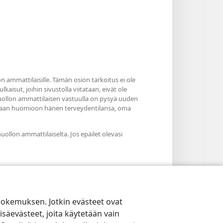
n ammattilaisille. Tämän osion tarkoitus ei ole
kaisut, joihin sivustolla viitataan, eivät ole
nhuollon ammattilaisen vastuulla on pysyä uuden
otetaan huomioon hänen terveydentilansa, oma
huollon ammattilaiselta. Jos epäilet olevasi
kokemuksen. Jotkin evästeet ovat
isäevästeet, joita käytetään vain