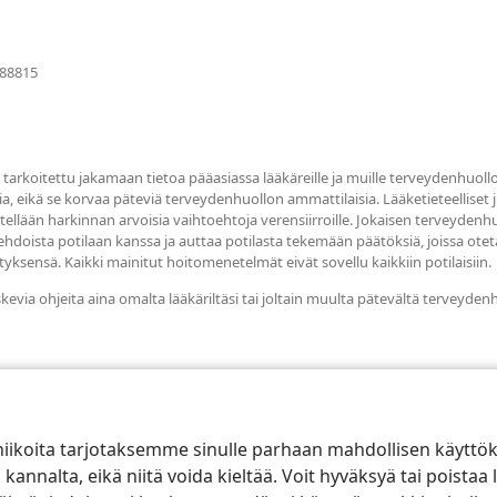
(avaa
088815
uuden
ikkunan)
tarkoitettu jakamaan tietoa pääasiassa lääkäreille ja muille terveydenhuollo
ia, eikä se korvaa päteviä terveydenhuollon ammattilaisia. Lääketieteelliset jul
sitellään harkinnan arvoisia vaihtoehtoja verensiirroille. Jokaisen terveyde
oehdoista potilaan kanssa ja auttaa potilasta tekemään päätöksiä, joissa 
yksensä. Kaikki mainitut hoitomenetelmät eivät sovellu kaikkiin potilaisiin.
skevia ohjeita aina omalta lääkäriltäsi tai joltain muulta pätevältä terveyden
niikoita tarjotaksemme sinulle parhaan mahdollisen käyttö
alta, eikä niitä voida kieltää. Voit hyväksyä tai poistaa l