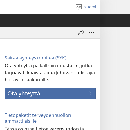
suomi
Valitse
kieli
Sairaalayhteyskomitea (SYK)
Ota yhteyttä paikallisiin edustajiin, jotka
tarjoavat ilmaista apua Jehovan todistajia
hoitaville lääkäreille.
Ota yhteyttä
Tietopaketit terveydenhuollon
ammattilaisille
Tässä osiossa tietoa verenvuodon ja