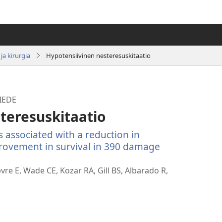
ja kirurgia
Hypotensiivinen nesteresuskitaatio
IEDE
teresuskitaatio
 associated with a reduction in
rovement in survival in 390 damage
vaa
uden
re E, Wade CE, Kozar RA, Gill BS, Albarado R,
kunan)