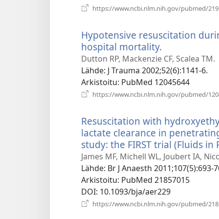
https://www.ncbi.nlm.nih.gov/pubmed/21
Hypotensive resuscitation duri
hospital mortality.
(avaa
uuden
Dutton RP, Mackenzie CF, Scalea TM.
ikkunan)
Lähde
‎: J Trauma 2002;52(6):1141-6.
Arkistoitu
‎: PubMed 12045644
https://www.ncbi.nlm.nih.gov/pubmed/12
Resuscitation with hydroxyethy
lactate clearance in penetrati
study: the FIRST trial (Fluids i
James MF, Michell WL, Joubert IA, Nico
Lähde
‎: Br J Anaesth 2011;107(5):693-7
Arkistoitu
‎: PubMed 21857015
DOI
‎: 10.1093/bja/aer229
https://www.ncbi.nlm.nih.gov/pubmed/21