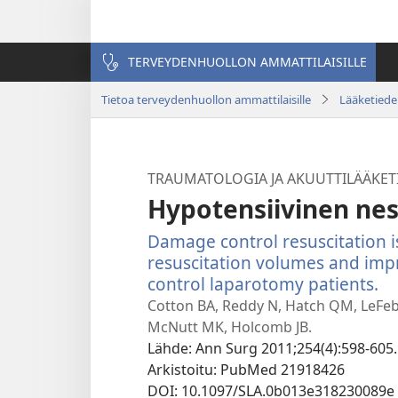
TERVEYDENHUOLLON AMMATTILAISILLE
Tietoa terveydenhuollon ammattilaisille
Lääketiede 
TRAUMATOLOGIA JA AKUUTTILÄÄKET
Hypotensiivinen nes
Damage control resuscitation is
resuscitation volumes and imp
control laparotomy patients.
(a
u
Cotton BA, Reddy N, Hatch QM, LeFebv
ik
McNutt MK, Holcomb JB.
Lähde
‎: Ann Surg 2011;254(4):598-605.
Arkistoitu
‎: PubMed 21918426
DOI
‎: 10.1097/SLA.0b013e318230089e