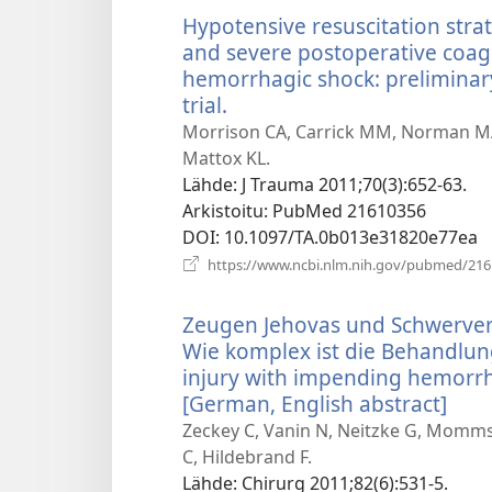
Hypotensive resuscitation str
and severe postoperative coag
hemorrhagic shock: preliminary
trial.
(avaa
uuden
Morrison CA, Carrick MM, Norman MA, S
ikkunan)
Mattox KL.
Lähde
‎: J Trauma 2011;70(3):652-63.
Arkistoitu
‎: PubMed 21610356
DOI
‎: 10.1097/TA.0b013e31820e77ea
https://www.ncbi.nlm.nih.gov/pubmed/21
Zeugen Jehovas und Schwerver
Wie komplex ist die Behandlun
injury with impending hemorrh
[German, English abstract]
(ava
uud
Zeckey C, Vanin N, Neitzke G, Momms
ikku
C, Hildebrand F.
Lähde
‎: Chirurg 2011;82(6):531-5.