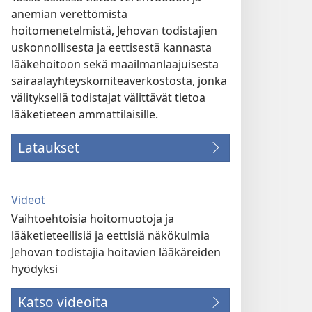
anemian verettömistä
hoitomenetelmistä, Jehovan todistajien
uskonnollisesta ja eettisestä kannasta
lääkehoitoon sekä maailmanlaajuisesta
sairaalayhteyskomiteaverkostosta, jonka
välityksellä todistajat välittävät tietoa
lääketieteen ammattilaisille.
Lataukset
Videot
Vaihtoehtoisia hoitomuotoja ja
lääketieteellisiä ja eettisiä näkökulmia
Jehovan todistajia hoitavien lääkäreiden
hyödyksi
Katso videoita