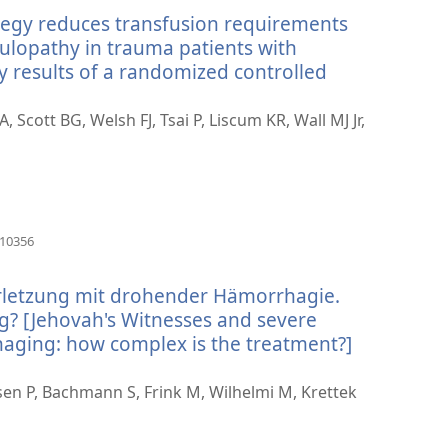
ikkunan)
ategy reduces transfusion requirements
ulopathy in trauma patients with
 results of a randomized controlled
cott BG, Welsh FJ, Tsai P, Liscum KR, Wall MJ Jr,
(avaa
610356
uuden
ikkunan)
letzung mit drohender Hämorrhagie.
g? [Jehovah's Witnesses and severe
aging: how complex is the treatment?]
a
en
en P, Bachmann S, Frink M, Wilhelmi M, Krettek
nan)