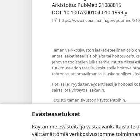
Arkistoitu
‎: PubMed 21088815
DOI
‎: 10.1007/s00104-010-1999-y
https://www.ncbi.nlm.nih.gov/pubmed/21
Tämän verkkosivuston lääketieteellinen osio on 
antaa lääketieteellisiä ohjeita tai hoitosuosituks
Jehovan todistajien julkaisemia, mutta niissä e
tutkimustiedon tasalla, keskustella hoitovaiht
tahtonsa, arvomaailmansa ja uskonnolliset käsit
Potilaalle: Pyydä terveydentilaasi ja hoitoasi ko
sairas, ota yhteyttä lääkäriin.
Tutustu tämän sivuston käyttöehtoihin.
Evästeasetukset
Käytämme evästeitä ja vastaavankaltaisia tek
Väriteema
välttämättömiä verkkosivustomme toiminnan kann