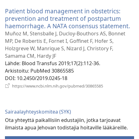
ikkunan)
Patient blood management in obstetrics:
prevention and treatment of postpartum
haemorrhage. A NATA consensus statement.
(a
uu
Muñoz M, Stensballe J, Ducloy-Bouthors AS, Bonnet
ik
MP, De Robertis E, Fornet I, Goffinet F, Hofer S,
Holzgreve W, Manrique S, Nizard J, Christory F,
Samama CM, Hardy JF
Lähde
‎: Blood Transfus 2019;17(2):112-36.
Arkistoitu
‎: PubMed 30865585
DOI
‎: 10.2450/2019.0245-18
(avaa
https://www.ncbi.nlm.nih.gov/pubmed/30865585
uuden
ikkunan)
Sairaalayhteyskomitea (SYK)
Ota yhteyttä paikallisiin edustajiin, jotka tarjoavat
ilmaista apua Jehovan todistajia hoitaville lääkäreille.