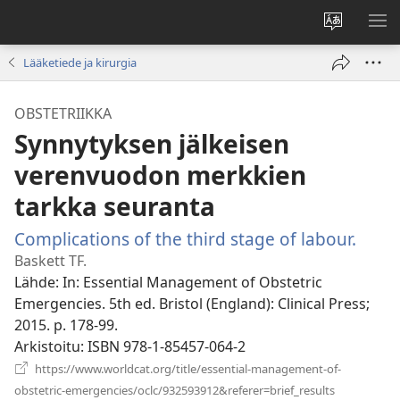
Vaihda
NÄ
sivuston
VA
Lääketiede ja kirurgia
kieli
OBSTETRIIKKA
Synnytyksen jälkeisen
verenvuodon merkkien
tarkka seuranta
Complications of the third stage of labour.
(avaa
uude
Baskett TF.
ikkun
Lähde
‎: In: Essential Management of Obstetric
Emergencies. 5th ed. Bristol (England): Clinical Press;
2015. p. 178-99.
Arkistoitu
‎: ISBN 978-1-85457-064-2
https://www.worldcat.org/title/essential-management-of-
(avaa
obstetric-emergencies/oclc/932593912&referer=brief_results