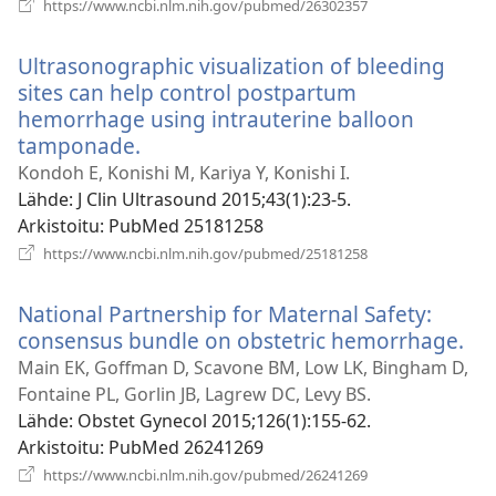
(avaa
https://www.ncbi.nlm.nih.gov/pubmed/26302357
uuden
ikkunan)
Ultrasonographic visualization of bleeding
sites can help control postpartum
hemorrhage using intrauterine balloon
tamponade.
(avaa
uuden
Kondoh E, Konishi M, Kariya Y, Konishi I.
ikkunan)
Lähde
‎: J Clin Ultrasound 2015;43(1):23-5.
Arkistoitu
‎: PubMed 25181258
(avaa
https://www.ncbi.nlm.nih.gov/pubmed/25181258
uuden
ikkunan)
National Partnership for Maternal Safety:
consensus bundle on obstetric hemorrhage.
(a
uu
Main EK, Goffman D, Scavone BM, Low LK, Bingham D,
ik
Fontaine PL, Gorlin JB, Lagrew DC, Levy BS.
Lähde
‎: Obstet Gynecol 2015;126(1):155-62.
Arkistoitu
‎: PubMed 26241269
(avaa
https://www.ncbi.nlm.nih.gov/pubmed/26241269
uuden