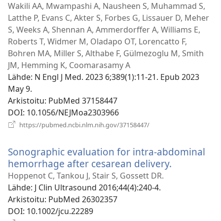
Wakili AA, Mwampashi A, Nausheen S, Muhammad S,
Latthe P, Evans C, Akter S, Forbes G, Lissauer D, Meher
S, Weeks A, Shennan A, Ammerdorffer A, Williams E,
Roberts T, Widmer M, Oladapo OT, Lorencatto F,
Bohren MA, Miller S, Althabe F, Gülmezoglu M, Smith
JM, Hemming K, Coomarasamy A
Lähde
‎: N Engl J Med. 2023 6;389(1):11-21. Epub 2023
May 9.
Arkistoitu
‎: PubMed 37158447
DOI
‎: 10.1056/NEJMoa2303966
(avaa
https://pubmed.ncbi.nlm.nih.gov/37158447/
uuden
ikkunan)
Sonographic evaluation for intra-abdominal
hemorrhage after cesarean delivery.
(avaa
uuden
Hoppenot C, Tankou J, Stair S, Gossett DR.
ikkunan)
Lähde
‎: J Clin Ultrasound 2016;44(4):240-4.
Arkistoitu
‎: PubMed 26302357
DOI
‎: 10.1002/jcu.22289