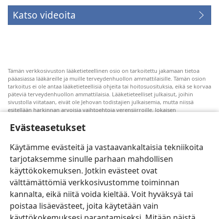
Katso videoita
Tämän verkkosivuston lääketieteellinen osio on tarkoitettu jakamaan tietoa
pääasiassa lääkäreille ja muille terveydenhuollon ammattilaisille. Tämän osion
tarkoitus ei ole antaa lääketieteellisiä ohjeita tai hoitosuosituksia, eikä se korvaa
päteviä terveydenhuollon ammattilaisia. Lääketieteelliset julkaisut, joihin
sivustolla viitataan, eivät ole Jehovan todistajien julkaisemia, mutta niissä
esitellään harkinnan arvoisia vaihtoehtoja verensiirroille. Jokaisen
terveydenhuollon ammattilaisen vastuulla on pysyä uuden tutkimustiedon
Evästeasetukset
tasalla, keskustella hoitovaihtoehdoista potilaan kanssa ja auttaa potilasta
tekemään päätöksiä, joissa otetaan huomioon hänen terveydentilansa, oma
tahtonsa, arvomaailmansa ja uskonnolliset käsityksensä. Kaikki mainitut
Käytämme evästeitä ja vastaavankaltaisia tekniikoita
hoitomenetelmät eivät sovellu kaikkiin potilaisiin.
tarjotaksemme sinulle parhaan mahdollisen
Potilaalle: Pyydä terveydentilaasi ja hoitoasi koskevia ohjeita aina omalta
käyttökokemuksen. Jotkin evästeet ovat
lääkäriltäsi tai joltain muulta pätevältä terveydenhuollon ammattilaiselta. Jos
epäilet olevasi sairas, ota yhteyttä lääkäriin.
välttämättömiä verkkosivustomme toiminnan
Tutustu tämän sivuston käyttöehtoihin.
kannalta, eikä niitä voida kieltää. Voit hyväksyä tai
poistaa lisäevästeet, joita käytetään vain
käyttökokemuksesi parantamiseksi. Mitään näistä