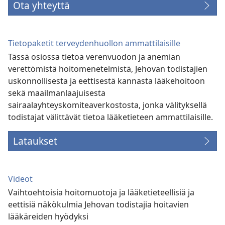
Ota yhteyttä
Tietopaketit terveydenhuollon ammattilaisille
Tässä osiossa tietoa verenvuodon ja anemian
verettömistä hoitomenetelmistä, Jehovan todistajien
uskonnollisesta ja eettisestä kannasta lääkehoitoon
sekä maailmanlaajuisesta
sairaalayhteyskomiteaverkostosta, jonka välityksellä
todistajat välittävät tietoa lääketieteen ammattilaisille.
Lataukset
Videot
Vaihtoehtoisia hoitomuotoja ja lääketieteellisiä ja
eettisiä näkökulmia Jehovan todistajia hoitavien
lääkäreiden hyödyksi