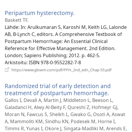
uuden
ikkunan)
Peripartum hysterectomy.
(avaa
uuden
Baskett TF.
ikkunan)
Lähde
‎: In: Arulkumaran S, Karoshi M, Keith LG, Lalonde
AB, B-Lynch C, editors. A Comprehensive Textbook of
Postpartum Hemorrhage: An Essential Clinical
Reference for Effective Management. 2nd Edition.
London; Sapiens Publishing; 2012. p. 462-5.
Arkistoitu
‎: ISBN 978-0-9552282-7-8
(avaa
https://www.glowm.com/pdf/PPH_2nd_edn_Chap-55.pdf
uuden
ikkunan)
Randomized trial of early detection and
treatment of postpartum hemorrhage.
(avaa
uuden
Gallos I, Devall A, Martin J, Middleton L, Beeson L,
ikkunan)
Galadanci H, Alwy Al-Beity F, Qureshi Z, Hofmeyr GJ,
Moran N, Fawcus S, Sheikh L, Gwako G, Osoti A, Aswat
A, Mammoliti KM, Sindhu KN, Podesek M, Horne I,
Timms R, Yunas I, Okore J, Singata-Madliki M, Arends E,