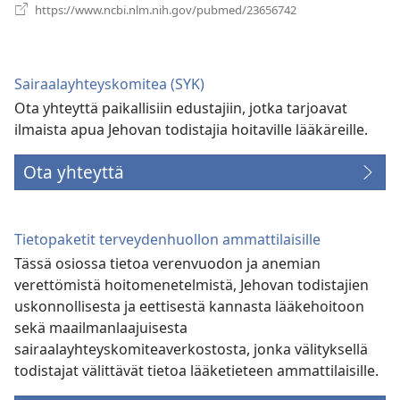
(avaa
https://www.ncbi.nlm.nih.gov/pubmed/23656742
uuden
ikkunan)
Sairaalayhteyskomitea (SYK)
Ota yhteyttä paikallisiin edustajiin, jotka tarjoavat
ilmaista apua Jehovan todistajia hoitaville lääkäreille.
Ota yhteyttä
Tietopaketit terveydenhuollon ammattilaisille
Tässä osiossa tietoa verenvuodon ja anemian
verettömistä hoitomenetelmistä, Jehovan todistajien
uskonnollisesta ja eettisestä kannasta lääkehoitoon
sekä maailmanlaajuisesta
sairaalayhteyskomiteaverkostosta, jonka välityksellä
todistajat välittävät tietoa lääketieteen ammattilaisille.