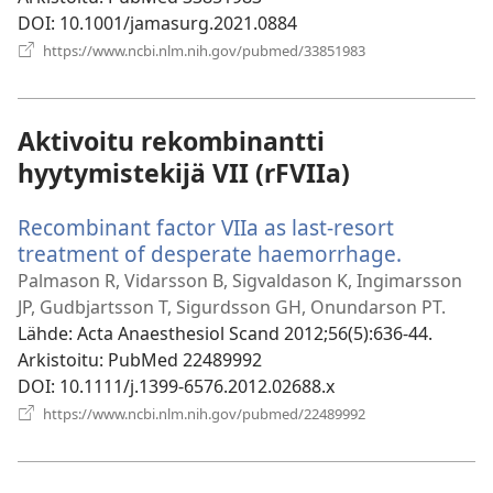
DOI
‎: 10.1001/jamasurg.2021.0884
(avaa
https://www.ncbi.nlm.nih.gov/pubmed/33851983
uuden
ikkunan)
Aktivoitu rekombinantti
hyytymistekijä VII (rFVIIa)
Recombinant factor VIIa as last-resort
treatment of desperate haemorrhage.
(avaa
uuden
Palmason R, Vidarsson B, Sigvaldason K, Ingimarsson
ikkunan)
JP, Gudbjartsson T, Sigurdsson GH, Onundarson PT.
Lähde
‎: Acta Anaesthesiol Scand 2012;56(5):636-44.
Arkistoitu
‎: PubMed 22489992
DOI
‎: 10.1111/j.1399-6576.2012.02688.x
(avaa
https://www.ncbi.nlm.nih.gov/pubmed/22489992
uuden
ikkunan)