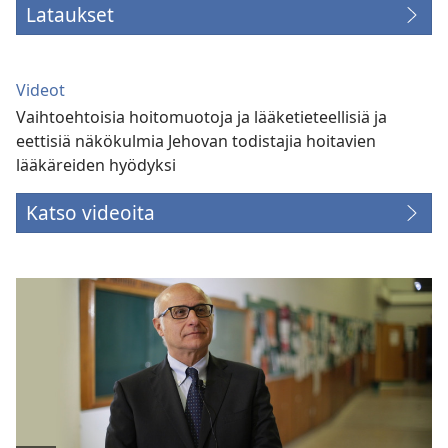
Lataukset
Videot
Vaihtoehtoisia hoitomuotoja ja lääketieteellisiä ja
eettisiä näkökulmia Jehovan todistajia hoitavien
lääkäreiden hyödyksi
Katso videoita