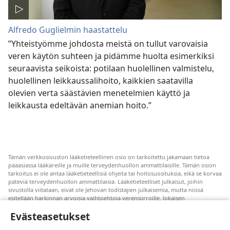
Alfredo Guglielmin haastattelu
”Yhteistyömme johdosta meistä on tullut varovaisia
veren käytön suhteen ja pidämme huolta esimerkiksi
seuraavista seikoista: potilaan huolellinen valmistelu,
huolellinen leikkaussalihoito, kaikkien saatavilla
olevien verta säästävien menetelmien käyttö ja
leikkausta edeltävän anemian hoito.”
Tämän verkkosivuston lääketieteellinen osio on tarkoitettu jakamaan tietoa
pääasiassa lääkäreille ja muille terveydenhuollon ammattilaisille. Tämän osion
tarkoitus ei ole antaa lääketieteellisiä ohjeita tai hoitosuosituksia, eikä se korvaa
päteviä terveydenhuollon ammattilaisia. Lääketieteelliset julkaisut, joihin
sivustolla viitataan, eivät ole Jehovan todistajien julkaisemia, mutta niissä
esitellään harkinnan arvoisia vaihtoehtoja verensiirroille. Jokaisen
terveydenhuollon ammattilaisen vastuulla on pysyä uuden tutkimustiedon
Evästeasetukset
tasalla, keskustella hoitovaihtoehdoista potilaan kanssa ja auttaa potilasta
tekemään päätöksiä, joissa otetaan huomioon hänen terveydentilansa, oma