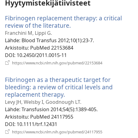
Hyytymistekijätiivisteet
Fibrinogen replacement therapy: a critical
review of the literature.
(avaa
uuden
Franchini M, Lippi G.
ikkunan)
Lähde
‎: Blood Transfus 2012;10(1):23-7.
Arkistoitu
‎: PubMed 22153684
DOI
‎: 10.2450/2011.0015-11
(avaa
https://www.ncbi.nlm.nih.gov/pubmed/22153684
uuden
ikkunan)
Fibrinogen as a therapeutic target for
bleeding: a review of critical levels and
replacement therapy.
(avaa
uuden
Levy JH, Welsby I, Goodnough LT.
ikkunan)
Lähde
‎: Transfusion 2014;54(5):1389-405.
Arkistoitu
‎: PubMed 24117955
DOI
‎: 10.1111/trf.12431
(avaa
https://www.ncbi.nlm.nih.gov/pubmed/24117955
uuden