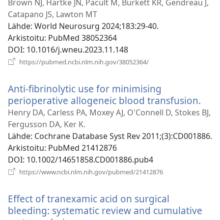
uuden
Brown NJ, Hartke JN, Pacult M, Burkett KR, Gendreau J,
ikkunan)
Catapano JS, Lawton MT
Lähde
‎: World Neurosurg 2024;183:29-40.
Arkistoitu
‎: PubMed 38052364
DOI
‎: 10.1016/j.wneu.2023.11.148
(avaa
https://pubmed.ncbi.nlm.nih.gov/38052364/
uuden
ikkunan)
Anti-fibrinolytic use for minimising
perioperative allogeneic blood transfusion.
(av
uud
Henry DA, Carless PA, Moxey AJ, O'Connell D, Stokes BJ,
ikku
Fergusson DA, Ker K.
Lähde
‎: Cochrane Database Syst Rev 2011;(3):CD001886.
Arkistoitu
‎: PubMed 21412876
DOI
‎: 10.1002/14651858.CD001886.pub4
(avaa
https://www.ncbi.nlm.nih.gov/pubmed/21412876
uuden
ikkunan)
Effect of tranexamic acid on surgical
bleeding: systematic review and cumulative