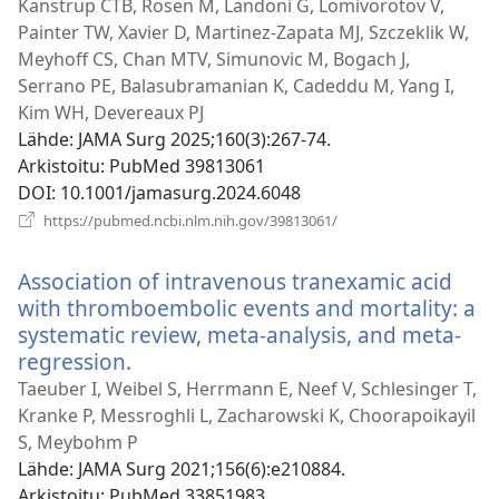
ikkunan)
Kanstrup CTB, Rosen M, Landoni G, Lomivorotov V,
Painter TW, Xavier D, Martinez-Zapata MJ, Szczeklik W,
Meyhoff CS, Chan MTV, Simunovic M, Bogach J,
Serrano PE, Balasubramanian K, Cadeddu M, Yang I,
Kim WH, Devereaux PJ
Lähde
‎: JAMA Surg 2025;160(3):267-74.
Arkistoitu
‎: PubMed 39813061
DOI
‎: 10.1001/jamasurg.2024.6048
(avaa
https://pubmed.ncbi.nlm.nih.gov/39813061/
uuden
ikkunan)
Association of intravenous tranexamic acid
with thromboembolic events and mortality: a
systematic review, meta-analysis, and meta-
regression.
(avaa
uuden
Taeuber I, Weibel S, Herrmann E, Neef V, Schlesinger T,
ikkunan)
Kranke P, Messroghli L, Zacharowski K, Choorapoikayil
S, Meybohm P
Lähde
‎: JAMA Surg 2021;156(6):e210884.
Arkistoitu
‎: PubMed 33851983