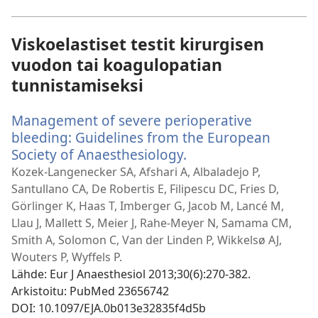
ikkunan)
Viskoelastiset testit kirurgisen
vuodon tai koagulopatian
tunnistamiseksi
Management of severe perioperative
bleeding: Guidelines from the European
Society of Anaesthesiology.
(avaa
uuden
Kozek-Langenecker SA, Afshari A, Albaladejo P,
ikkunan)
Santullano CA, De Robertis E, Filipescu DC, Fries D,
Görlinger K, Haas T, Imberger G, Jacob M, Lancé M,
Llau J, Mallett S, Meier J, Rahe-Meyer N, Samama CM,
Smith A, Solomon C, Van der Linden P, Wikkelsø AJ,
Wouters P, Wyffels P.
Lähde
‎: Eur J Anaesthesiol 2013;30(6):270-382.
Arkistoitu
‎: PubMed 23656742
DOI
‎: 10.1097/EJA.0b013e32835f4d5b