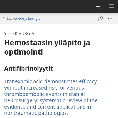
Vaihda
NÄ
sivuston
VA
Lääketiede ja kirurgia
kieli
YLEISKIRURGIA
Hemostaasin ylläpito ja
optimointi
Antifibrinolyytit
Tranexamic acid demonstrates efficacy
without increased risk for venous
thromboembolic events in cranial
neurosurgery: systematic review of the
evidence and current applications in
nontraumatic pathologies.
(avaa