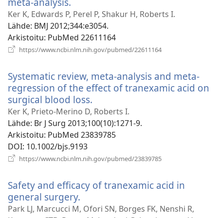
meta-analysis.
(avaa
uuden
Ker K, Edwards P, Perel P, Shakur H, Roberts I.
ikkunan)
Lähde
‎: BMJ 2012;344:e3054.
Arkistoitu
‎: PubMed 22611164
(avaa
https://www.ncbi.nlm.nih.gov/pubmed/22611164
uuden
ikkunan)
Systematic review, meta-analysis and meta-
regression of the effect of tranexamic acid on
surgical blood loss.
(avaa
uuden
Ker K, Prieto-Merino D, Roberts I.
ikkunan)
Lähde
‎: Br J Surg 2013;100(10):1271-9.
Arkistoitu
‎: PubMed 23839785
DOI
‎: 10.1002/bjs.9193
(avaa
https://www.ncbi.nlm.nih.gov/pubmed/23839785
uuden
ikkunan)
Safety and efficacy of tranexamic acid in
general surgery.
(avaa
uuden
Park LJ, Marcucci M, Ofori SN, Borges FK, Nenshi R,