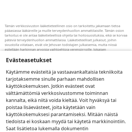
Tämän verkkosivuston lääketieteellinen osio on tarkoitettu jakamaan tietoa
pääasiassa lääkäreille ja muille terveydenhuollon ammattilaisille. Tämän osion
tarkoitus ei ole antaa lääketieteellisiä ohjeita tai hoitosuosituksia, eikä se korvaa
päteviä terveydenhuollon ammattilaisia. Lääketieteelliset julkaisut, joihin
sivustolla viitataan, eivät ole Jehovan todistajien julkaisemia, mutta niissä
esitellään harkinnan arvoisia vaihtoehtoja verensiirroille. Jokaisen
terveydenhuollon ammattilaisen vastuulla on pysyä uuden tutkimustiedon
Evästeasetukset
tasalla, keskustella hoitovaihtoehdoista potilaan kanssa ja auttaa potilasta
tekemään päätöksiä, joissa otetaan huomioon hänen terveydentilansa, oma
tahtonsa, arvomaailmansa ja uskonnolliset käsityksensä. Kaikki mainitut
Käytämme evästeitä ja vastaavankaltaisia tekniikoita
hoitomenetelmät eivät sovellu kaikkiin potilaisiin.
tarjotaksemme sinulle parhaan mahdollisen
Potilaalle: Pyydä terveydentilaasi ja hoitoasi koskevia ohjeita aina omalta
käyttökokemuksen. Jotkin evästeet ovat
lääkäriltäsi tai joltain muulta pätevältä terveydenhuollon ammattilaiselta. Jos
epäilet olevasi sairas, ota yhteyttä lääkäriin.
välttämättömiä verkkosivustomme toiminnan
Tutustu tämän sivuston käyttöehtoihin.
kannalta, eikä niitä voida kieltää. Voit hyväksyä tai
poistaa lisäevästeet, joita käytetään vain
käyttökokemuksesi parantamiseksi. Mitään näistä
tiedoista ei koskaan myydä tai käytetä markkinointiin.
Väriteema
Saat lisätietoa lukemalla dokumentin