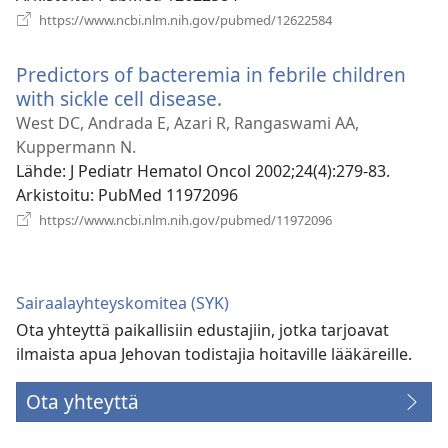
(avaa
https://www.ncbi.nlm.nih.gov/pubmed/12622584
uuden
ikkunan)
Predictors of bacteremia in febrile children
with sickle cell disease.
(avaa
uuden
West DC, Andrada E, Azari R, Rangaswami AA,
ikkunan)
Kuppermann N.
Lähde
‎: J Pediatr Hematol Oncol 2002;24(4):279-83.
Arkistoitu
‎: PubMed 11972096
(avaa
https://www.ncbi.nlm.nih.gov/pubmed/11972096
uuden
ikkunan)
Sairaalayhteyskomitea (SYK)
Ota yhteyttä paikallisiin edustajiin, jotka tarjoavat
ilmaista apua Jehovan todistajia hoitaville lääkäreille.
Ota yhteyttä