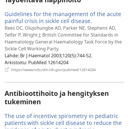
Guidelines for the management of the acute
painful crisis in sickle cell disease.
(avaa
uuden
Rees DC, Olujohungbe AD, Parker NE, Stephens AD,
ikkunan)
Telfer P, Wright J; British Committee for Standards in
Haematology General Haematology Task Force by the
Sickle Cell Working Party.
Lähde
‎: Br J Haematol 2003;120(5):744-52.
Arkistoitu
‎: PubMed 12614204
(avaa
https://www.ncbi.nlm.nih.gov/pubmed/12614204
uuden
ikkunan)
Antibioottihoito ja hengityksen
tukeminen
The use of incentive spirometry in pediatric
patients with sickle cell disease to reduce the