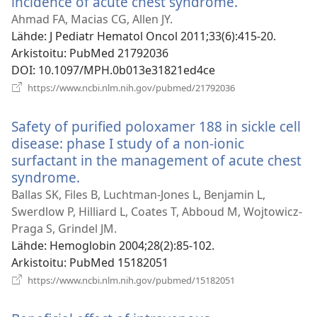
incidence of acute chest syndrome.
(avaa
uuden
Ahmad FA, Macias CG, Allen JY.
ikkunan)
Lähde
‎: J Pediatr Hematol Oncol 2011;33(6):415-20.
Arkistoitu
‎: PubMed 21792036
DOI
‎: 10.1097/MPH.0b013e31821ed4ce
(avaa
https://www.ncbi.nlm.nih.gov/pubmed/21792036
uuden
ikkunan)
Safety of purified poloxamer 188 in sickle cell
disease: phase I study of a non-ionic
surfactant in the management of acute chest
syndrome.
(avaa
uuden
Ballas SK, Files B, Luchtman-Jones L, Benjamin L,
ikkunan)
Swerdlow P, Hilliard L, Coates T, Abboud M, Wojtowicz-
Praga S, Grindel JM.
Lähde
‎: Hemoglobin 2004;28(2):85-102.
Arkistoitu
‎: PubMed 15182051
(avaa
https://www.ncbi.nlm.nih.gov/pubmed/15182051
uuden
ikkunan)