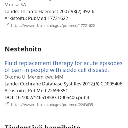
Mousa SA.
Lähde
‎: Thromb Haemost 2007;98(2):392-6.
Arkistoitu
‎: PubMed 17721622
(avaa
https://www.ncbi.nlm.nih.gov/pubmed/17721622
uuden
ikkunan)
Nestehoito
Fluid replacement therapy for acute episodes
of pain in people with sickle cell disease.
(avaa
uuden
Okomo U, Meremikwu MM.
ikkuna
Lähde
‎: Cochrane Database Syst Rev 2012;(6):CD005406.
Arkistoitu
‎: PubMed 22696351
DOI
‎: 10.1002/14651858.CD005406.pub3
(avaa
https://www.ncbi.nlm.nih.gov/pubmed/22696351
uuden
ikkunan)
Täydentävä happihoito