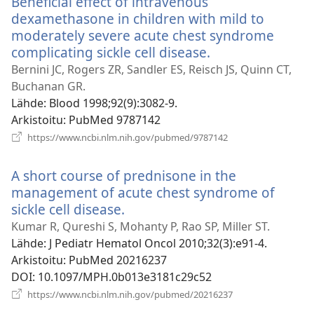
Beneficial effect of intravenous
dexamethasone in children with mild to
moderately severe acute chest syndrome
complicating sickle cell disease.
(avaa
uuden
Bernini JC, Rogers ZR, Sandler ES, Reisch JS, Quinn CT,
ikkunan)
Buchanan GR.
Lähde
‎: Blood 1998;92(9):3082-9.
Arkistoitu
‎: PubMed 9787142
(avaa
https://www.ncbi.nlm.nih.gov/pubmed/9787142
uuden
ikkunan)
A short course of prednisone in the
management of acute chest syndrome of
sickle cell disease.
(avaa
uuden
Kumar R, Qureshi S, Mohanty P, Rao SP, Miller ST.
ikkunan)
Lähde
‎: J Pediatr Hematol Oncol 2010;32(3):e91-4.
Arkistoitu
‎: PubMed 20216237
DOI
‎: 10.1097/MPH.0b013e3181c29c52
(avaa
https://www.ncbi.nlm.nih.gov/pubmed/20216237
uuden