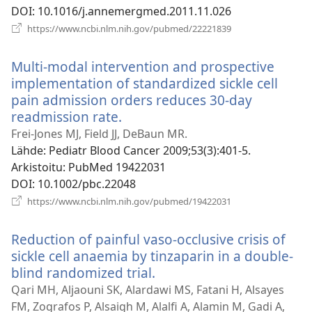
DOI
‎: 10.1016/j.annemergmed.2011.11.026
(avaa
https://www.ncbi.nlm.nih.gov/pubmed/22221839
uuden
ikkunan)
Multi-modal intervention and prospective
implementation of standardized sickle cell
pain admission orders reduces 30-day
readmission rate.
(avaa
uuden
Frei-Jones MJ, Field JJ, DeBaun MR.
ikkunan)
Lähde
‎: Pediatr Blood Cancer 2009;53(3):401-5.
Arkistoitu
‎: PubMed 19422031
DOI
‎: 10.1002/pbc.22048
(avaa
https://www.ncbi.nlm.nih.gov/pubmed/19422031
uuden
ikkunan)
Reduction of painful vaso-occlusive crisis of
sickle cell anaemia by tinzaparin in a double-
blind randomized trial.
(avaa
uuden
Qari MH, Aljaouni SK, Alardawi MS, Fatani H, Alsayes
ikkunan)
FM, Zografos P, Alsaigh M, Alalfi A, Alamin M, Gadi A,