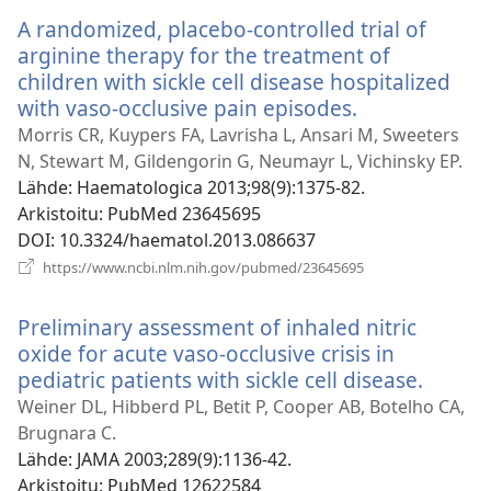
ikkunan)
A randomized, placebo-controlled trial of
arginine therapy for the treatment of
children with sickle cell disease hospitalized
with vaso-occlusive pain episodes.
(avaa
uuden
Morris CR, Kuypers FA, Lavrisha L, Ansari M, Sweeters
ikkunan)
N, Stewart M, Gildengorin G, Neumayr L, Vichinsky EP.
Lähde
‎: Haematologica 2013;98(9):1375-82.
Arkistoitu
‎: PubMed 23645695
DOI
‎: 10.3324/haematol.2013.086637
(avaa
https://www.ncbi.nlm.nih.gov/pubmed/23645695
uuden
ikkunan)
Preliminary assessment of inhaled nitric
oxide for acute vaso-occlusive crisis in
pediatric patients with sickle cell disease.
(avaa
uuden
Weiner DL, Hibberd PL, Betit P, Cooper AB, Botelho CA,
ikkuna
Brugnara C.
Lähde
‎: JAMA 2003;289(9):1136-42.
Arkistoitu
‎: PubMed 12622584