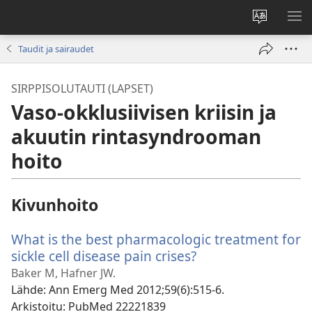
Vaihda
NÄ
sivuston
VA
Taudit ja sairaudet
kieli
SIRPPISOLUTAUTI (LAPSET)
Vaso-okklusiivisen kriisin ja
akuutin rintasyndrooman
hoito
Kivunhoito
What is the best pharmacologic treatment for
sickle cell disease pain crises?
(avaa
uuden
Baker M, Hafner JW.
ikkunan)
Lähde
‎: Ann Emerg Med 2012;59(6):515-6.
Arkistoitu
‎: PubMed 22221839