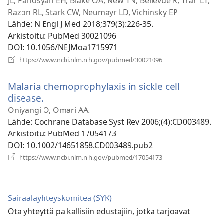
JL, Panosyan EH, Blake OA, New TN, Bellevue R, Tran LT,
Razon RL, Stark CW, Neumayr LD, Vichinsky EP
Lähde
‎: N Engl J Med 2018;379(3):226-35.
Arkistoitu
‎: PubMed 30021096
DOI
‎: 10.1056/NEJMoa1715971
(avaa
https://www.ncbi.nlm.nih.gov/pubmed/30021096
uuden
ikkunan)
Malaria chemoprophylaxis in sickle cell
disease.
(avaa
uuden
Oniyangi O, Omari AA.
ikkunan)
Lähde
‎: Cochrane Database Syst Rev 2006;(4):CD003489.
Arkistoitu
‎: PubMed 17054173
DOI
‎: 10.1002/14651858.CD003489.pub2
(avaa
https://www.ncbi.nlm.nih.gov/pubmed/17054173
uuden
ikkunan)
Sairaalayhteyskomitea (SYK)
Ota yhteyttä paikallisiin edustajiin, jotka tarjoavat