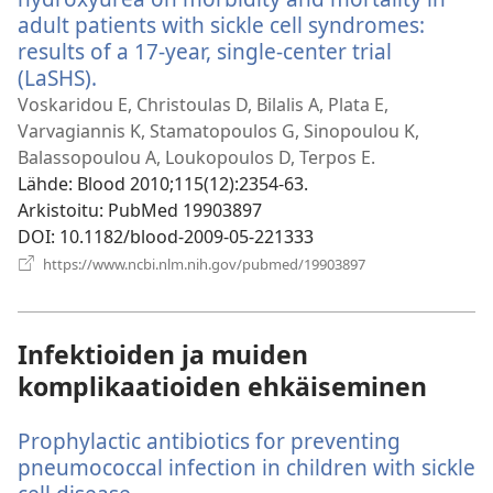
adult patients with sickle cell syndromes:
results of a 17-year, single-center trial
(LaSHS).
(avaa
uuden
Voskaridou E, Christoulas D, Bilalis A, Plata E,
ikkunan)
Varvagiannis K, Stamatopoulos G, Sinopoulou K,
Balassopoulou A, Loukopoulos D, Terpos E.
Lähde
‎: Blood 2010;115(12):2354-63.
Arkistoitu
‎: PubMed 19903897
DOI
‎: 10.1182/blood-2009-05-221333
(avaa
https://www.ncbi.nlm.nih.gov/pubmed/19903897
uuden
ikkunan)
Infektioiden ja muiden
komplikaatioiden ehkäiseminen
Prophylactic antibiotics for preventing
pneumococcal infection in children with sickle