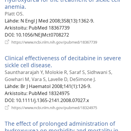
anemia.
(avaa
uuden
Platt OS.
ikkunan)
Lähde
‎: N Engl J Med 2008;358(13):1362-9.
Arkistoitu
‎: PubMed 18367739
DOI
‎: 10.1056/NEJMct0708272
(avaa
https://www.ncbi.nlm.nih.gov/pubmed/18367739
uuden
ikkunan)
Clinical effectiveness of decitabine in severe
sickle cell disease.
(avaa
uuden
Saunthararajah Y, Molokie R, Saraf S, Sidhwani S,
ikkunan)
Gowhari M, Vara S, Lavelle D, DeSimone J.
Lähde
‎: Br J Haematol 2008;141(1):126-9.
Arkistoitu
‎: PubMed 18324975
DOI
‎: 10.1111/j.1365-2141.2008.07027.x
(avaa
https://www.ncbi.nlm.nih.gov/pubmed/18324975
uuden
ikkunan)
The effect of prolonged administration of
hydroxyurea on morbidity and mortality in