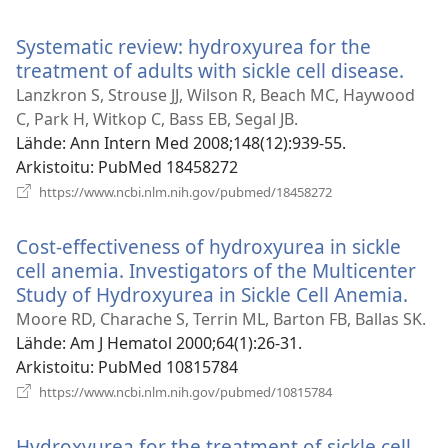
uuden
ikkunan)
Systematic review: hydroxyurea for the
treatment of adults with sickle cell disease.
(ava
uud
Lanzkron S, Strouse JJ, Wilson R, Beach MC, Haywood
ikku
C, Park H, Witkop C, Bass EB, Segal JB.
Lähde
‎: Ann Intern Med 2008;148(12):939-55.
Arkistoitu
‎: PubMed 18458272
(avaa
https://www.ncbi.nlm.nih.gov/pubmed/18458272
uuden
ikkunan)
Cost-effectiveness of hydroxyurea in sickle
cell anemia. Investigators of the Multicenter
Study of Hydroxyurea in Sickle Cell Anemia.
(ava
uud
Moore RD, Charache S, Terrin ML, Barton FB, Ballas SK.
ikku
Lähde
‎: Am J Hematol 2000;64(1):26-31.
Arkistoitu
‎: PubMed 10815784
(avaa
https://www.ncbi.nlm.nih.gov/pubmed/10815784
uuden
ikkunan)
Hydroxyurea for the treatment of sickle cell