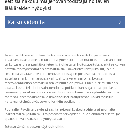
eettisiä näkökulmia Jehovan todistajia hoitavien
lääkäreiden hyödyksi
Katso videoita
Tämän verkkosivuston lääketieteellinen osio on tarkoitettu jakamaan tietoa
pääasiassa lääkäreille ja muille terveydenhuollon ammattilaisille. Tämän osion
tarkoitus ei ole antaa lääketieteellisiä ohjeita tai hoitosuosituksia, eikä se korvaa
päteviä terveydenhuollon ammattilaisia. Lääketieteelliset julkaisut, joihin
sivustolla viitataan, eivät ole Jehovan todistajien julkaisemia, mutta niissä
esitellään harkinnan arvoisia vaihtoehtoja verensiirroille. Jokaisen
terveydenhuollon ammattilaisen vastuulla on pysyä uuden tutkimustiedon
tasalla, keskustella hoitovaihtoehdoista potilaan kanssa ja auttaa potilasta
tekemään päätöksiä, joissa otetaan huomioon hänen terveydentilansa, oma
tahtonsa, arvomaailmansa ja uskonnolliset käsityksensä. Kaikki mainitut
hoitomenetelmät eivät sovellu kaikkiin potilaisiin.
Potilaalle: Pyydä terveydentilaasi ja hoitoasi koskevia ohjeita aina omalta
lääkäriltäsi tai joltain muulta pätevältä terveydenhuollon ammattilaiselta. Jos
epäilet olevasi sairas, ota yhteyttä lääkäriin.
Tutustu tämän sivuston käyttöehtoihin.