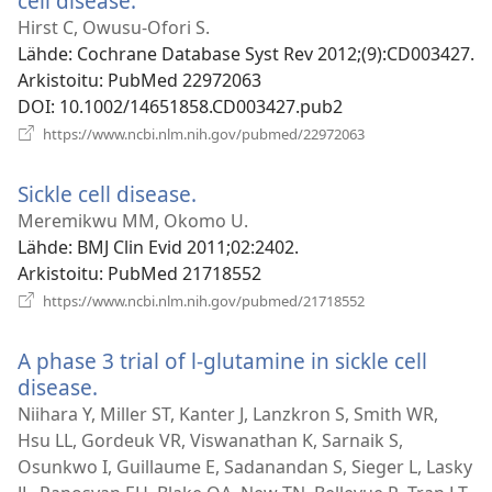
cell disease.
(avaa
uuden
Hirst C, Owusu-Ofori S.
ikkunan)
Lähde
‎: Cochrane Database Syst Rev 2012;(9):CD003427.
Arkistoitu
‎: PubMed 22972063
DOI
‎: 10.1002/14651858.CD003427.pub2
(avaa
https://www.ncbi.nlm.nih.gov/pubmed/22972063
uuden
ikkunan)
Sickle cell disease.
(avaa
uuden
Meremikwu MM, Okomo U.
ikkunan)
Lähde
‎: BMJ Clin Evid 2011;02:2402.
Arkistoitu
‎: PubMed 21718552
(avaa
https://www.ncbi.nlm.nih.gov/pubmed/21718552
uuden
ikkunan)
A phase 3 trial of l-glutamine in sickle cell
disease.
(avaa
uuden
Niihara Y, Miller ST, Kanter J, Lanzkron S, Smith WR,
ikkunan)
Hsu LL, Gordeuk VR, Viswanathan K, Sarnaik S,
Osunkwo I, Guillaume E, Sadanandan S, Sieger L, Lasky