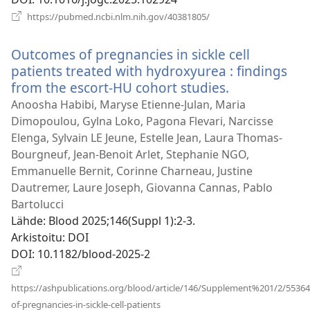
(avaa
https://pubmed.ncbi.nlm.nih.gov/40381805/
uuden
ikkunan)
Outcomes of pregnancies in sickle cell
patients treated with hydroxyurea : findings
from the escort-HU cohort studies.
(avaa
uuden
Anoosha Habibi, Maryse Etienne-Julan, Maria
ikkunan)
Dimopoulou, Gylna Loko, Pagona Flevari, Narcisse
Elenga, Sylvain LE Jeune, Estelle Jean, Laura Thomas-
Bourgneuf, Jean-Benoit Arlet, Stephanie NGO,
Emmanuelle Bernit, Corinne Charneau, Justine
Dautremer, Laure Joseph, Giovanna Cannas, Pablo
Bartolucci
Lähde
‎: Blood 2025;146(Suppl 1):2-3.
Arkistoitu
‎: DOI
DOI
‎: 10.1182/blood-2025-2
https://ashpublications.org/blood/article/146/Supplement%201/2/553
(avaa
of-pregnancies-in-sickle-cell-patients