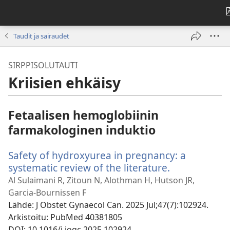
Taudit ja sairaudet
SIRPPISOLUTAUTI
Kriisien ehkäisy
Fetaalisen hemoglobiinin
farmakologinen induktio
Safety of hydroxyurea in pregnancy: a
systematic review of the literature.
(avaa
uuden
Al Sulaimani R, Zitoun N, Alothman H, Hutson JR,
ikkunan)
Garcia-Bournissen F
Lähde
‎: J Obstet Gynaecol Can. 2025 Jul;47(7):102924.
Arkistoitu
‎: PubMed 40381805
DOI
‎: 10.1016/j.jogc.2025.102924