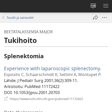
Vaihda
NÄ
sivuston
VA
Taudit ja sairaudet
kieli
BEETATALASSEMIA MAJOR
Tukihoito
Splenektomia
Experience with laparoscopic splenectomy.
(ava
uud
Esposito C, Schaarschmidt K, Settimi A, Montupet P.
ikku
Lähde
‎: J Pediatr Surg 2001;36(2):309-11.
Arkistoitu
‎: PubMed 11172422
DOI
‎: 10.1053/jpsu.2001.20703
(avaa
https://www.ncbi.nlm.nih.gov/pubmed/11172422
uuden
ikkunan)