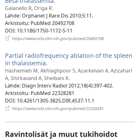
Beta-thalassemia.
(avaa
uuden
Galanello R, Origa R.
ikkunan)
Lähde
‎: Orphanet J Rare Dis 2010;5:11.
Arkistoitu
‎: PubMed 20492708
DOI
‎: 10.1186/1750-1172-5-11
(avaa
https://www.ncbi.nlm.nih.gov/pubmed/20492708
uuden
ikkunan)
Partial radiofrequency ablation of the spleen
in thalassemia.
(avaa
uuden
Hashemieh M, Akhlaghpoor S, Azarkeivan A, Azizahari
ikkunan)
A, Shirkavand A, Sheibani K.
Lähde
‎: Diagn Interv Radiol 2012;18(4):397-402.
Arkistoitu
‎: PubMed 22328281
DOI
‎: 10.4261/1305-3825.DIR.4537-11.1
(avaa
https://www.ncbi.nlm.nih.gov/pubmed/22328281
uuden
ikkunan)
Ravintolisät ja muut tukihoidot