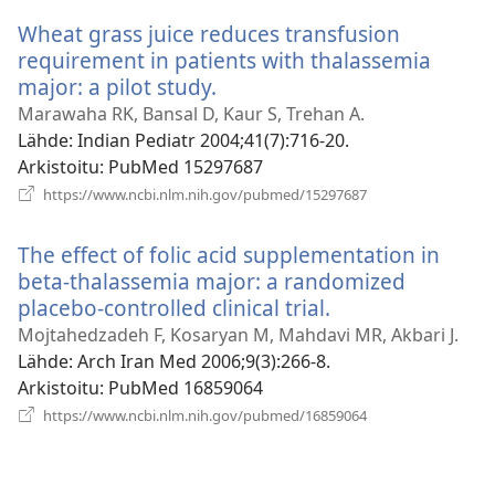
Wheat grass juice reduces transfusion
requirement in patients with thalassemia
major: a pilot study.
(avaa
uuden
Marawaha RK, Bansal D, Kaur S, Trehan A.
ikkunan)
Lähde
‎: Indian Pediatr 2004;41(7):716-20.
Arkistoitu
‎: PubMed 15297687
(avaa
https://www.ncbi.nlm.nih.gov/pubmed/15297687
uuden
ikkunan)
The effect of folic acid supplementation in
beta-thalassemia major: a randomized
placebo-controlled clinical trial.
(avaa
uuden
Mojtahedzadeh F, Kosaryan M, Mahdavi MR, Akbari J.
ikkunan)
Lähde
‎: Arch Iran Med 2006;9(3):266-8.
Arkistoitu
‎: PubMed 16859064
(avaa
https://www.ncbi.nlm.nih.gov/pubmed/16859064
uuden
ikkunan)