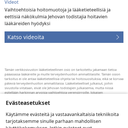
Videot
Vaihtoehtoisia hoitomuotoja ja lääketieteellisiä ja
eettisiä näkökulmia Jehovan todistajia hoitavien
lääkäreiden hyödyksi
Katso videoita
Tämän verkkosivuston lääketieteellinen osio on tarkoitettu jakamaan tietoa
pääasiassa lääkäreille ja muille terveydenhuollon ammattilaisille. Tämän osion
tarkoitus ei ole antaa lääketieteellisiä ohjeita tai hoitosuosituksia, eikä se korvaa
päteviä terveydenhuollon ammattilaisia. Lääketieteelliset julkaisut, joihin
sivustolla viitataan, eivät ole Jehovan todistajien julkaisemia, mutta niissä
esitellään harkinnan arvoisia vaihtoehtoja verensiirroille. Jokaisen
terveydenhuollon ammattilaisen vastuulla on pysyä uuden tutkimustiedon
Evästeasetukset
tasalla, keskustella hoitovaihtoehdoista potilaan kanssa ja auttaa potilasta
tekemään päätöksiä, joissa otetaan huomioon hänen terveydentilansa, oma
tahtonsa, arvomaailmansa ja uskonnolliset käsityksensä. Kaikki mainitut
Käytämme evästeitä ja vastaavankaltaisia tekniikoita
hoitomenetelmät eivät sovellu kaikkiin potilaisiin.
tarjotaksemme sinulle parhaan mahdollisen
Potilaalle: Pyydä terveydentilaasi ja hoitoasi koskevia ohjeita aina omalta
lääkäriltäsi tai joltain muulta pätevältä terveydenhuollon ammattilaiselta. Jos