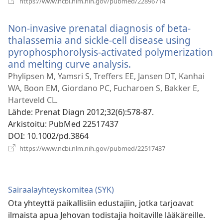
https://www.ncbi.nlm.nih.gov/pubmed/22896714
uuden
ikkunan)
Non-invasive prenatal diagnosis of beta-
thalassemia and sickle-cell disease using
pyrophosphorolysis-activated polymerization
and melting curve analysis.
(avaa
uuden
Phylipsen M, Yamsri S, Treffers EE, Jansen DT, Kanhai
ikkunan)
WA, Boon EM, Giordano PC, Fucharoen S, Bakker E,
Harteveld CL.
Lähde
‎: Prenat Diagn 2012;32(6):578-87.
Arkistoitu
‎: PubMed 22517437
DOI
‎: 10.1002/pd.3864
(avaa
https://www.ncbi.nlm.nih.gov/pubmed/22517437
uuden
ikkunan)
Sairaalayhteyskomitea (SYK)
Ota yhteyttä paikallisiin edustajiin, jotka tarjoavat
ilmaista apua Jehovan todistajia hoitaville lääkäreille.