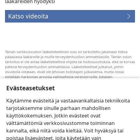
lääkäreiden hyödyksi
Katso videoita
Tämän verkkosivuston lääketieteellinen osio on tarkoitettu jakamaan tietoa
pääasiassa lääkäreille ja muille terveydenhuollon ammattilaisille. Tämän osion
tarkoitus ei ole antaa lääketieteellisiä ohjeita tai hoitosuosituksia, eikä se korvaa
päteviä terveydenhuollon ammattilaisia. Lääketieteelliset julkaisut, joihin
sivustolla viitataan, eivät ole Jehovan todistajien julkaisemia, mutta niissä
esitellään harkinnan arvoisia vaihtoehtoja verensiirroille. Jokaisen
terveydenhuollon ammattilaisen vastuulla on pysyä uuden tutkimustiedon
Evästeasetukset
tasalla, keskustella hoitovaihtoehdoista potilaan kanssa ja auttaa potilasta
tekemään päätöksiä, joissa otetaan huomioon hänen terveydentilansa, oma
tahtonsa, arvomaailmansa ja uskonnolliset käsityksensä. Kaikki mainitut
Käytämme evästeitä ja vastaavankaltaisia tekniikoita
hoitomenetelmät eivät sovellu kaikkiin potilaisiin.
tarjotaksemme sinulle parhaan mahdollisen
Potilaalle: Pyydä terveydentilaasi ja hoitoasi koskevia ohjeita aina omalta
käyttökokemuksen. Jotkin evästeet ovat
lääkäriltäsi tai joltain muulta pätevältä terveydenhuollon ammattilaiselta. Jos
epäilet olevasi sairas, ota yhteyttä lääkäriin.
välttämättömiä verkkosivustomme toiminnan
Tutustu tämän sivuston käyttöehtoihin.
kannalta, eikä niitä voida kieltää. Voit hyväksyä tai
poistaa lisäevästeet, joita käytetään vain