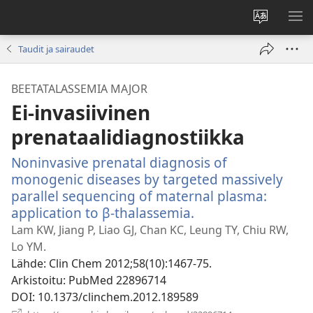
Vaihda
NÄ
sivuston
VA
Taudit ja sairaudet
kieli
BEETATALASSEMIA MAJOR
Ei-invasiivinen
prenataalidiagnostiikka
Noninvasive prenatal diagnosis of
monogenic diseases by targeted massively
parallel sequencing of maternal plasma:
application to β-thalassemia.
(avaa
uuden
Lam KW, Jiang P, Liao GJ, Chan KC, Leung TY, Chiu RW,
ikkunan)
Lo YM.
Lähde
‎: Clin Chem 2012;58(10):1467-75.
Arkistoitu
‎: PubMed 22896714
DOI
‎: 10.1373/clinchem.2012.189589
(avaa