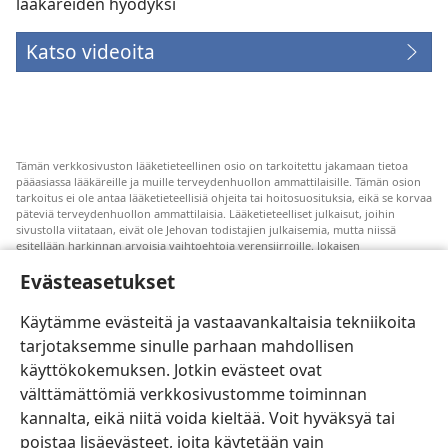
lääkäreiden hyödyksi
Katso videoita
Tämän verkkosivuston lääketieteellinen osio on tarkoitettu jakamaan tietoa
pääasiassa lääkäreille ja muille terveydenhuollon ammattilaisille. Tämän osion
tarkoitus ei ole antaa lääketieteellisiä ohjeita tai hoitosuosituksia, eikä se korvaa
päteviä terveydenhuollon ammattilaisia. Lääketieteelliset julkaisut, joihin
sivustolla viitataan, eivät ole Jehovan todistajien julkaisemia, mutta niissä
esitellään harkinnan arvoisia vaihtoehtoja verensiirroille. Jokaisen
terveydenhuollon ammattilaisen vastuulla on pysyä uuden tutkimustiedon
Evästeasetukset
tasalla, keskustella hoitovaihtoehdoista potilaan kanssa ja auttaa potilasta
tekemään päätöksiä, joissa otetaan huomioon hänen terveydentilansa, oma
tahtonsa, arvomaailmansa ja uskonnolliset käsityksensä. Kaikki mainitut
Käytämme evästeitä ja vastaavankaltaisia tekniikoita
hoitomenetelmät eivät sovellu kaikkiin potilaisiin.
tarjotaksemme sinulle parhaan mahdollisen
Potilaalle: Pyydä terveydentilaasi ja hoitoasi koskevia ohjeita aina omalta
käyttökokemuksen. Jotkin evästeet ovat
lääkäriltäsi tai joltain muulta pätevältä terveydenhuollon ammattilaiselta. Jos
epäilet olevasi sairas, ota yhteyttä lääkäriin.
välttämättömiä verkkosivustomme toiminnan
Tutustu tämän sivuston käyttöehtoihin.
kannalta, eikä niitä voida kieltää. Voit hyväksyä tai
poistaa lisäevästeet, joita käytetään vain