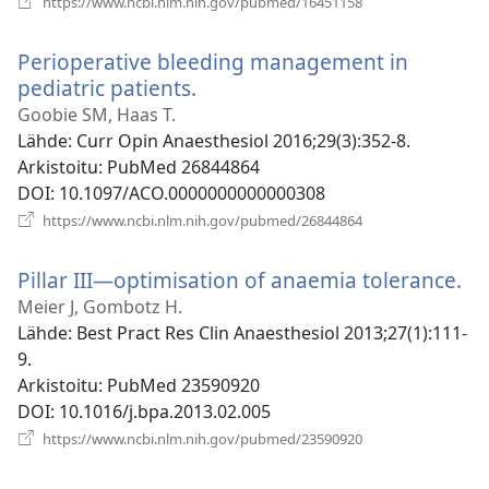
https://www.ncbi.nlm.nih.gov/pubmed/16451158
uuden
ikkunan)
Perioperative bleeding management in
pediatric patients.
(avaa
uuden
Goobie SM, Haas T.
ikkunan)
Lähde
‎: Curr Opin Anaesthesiol 2016;29(3):352-8.
Arkistoitu
‎: PubMed 26844864
DOI
‎: 10.1097/ACO.0000000000000308
(avaa
https://www.ncbi.nlm.nih.gov/pubmed/26844864
uuden
ikkunan)
Pillar III—optimisation of anaemia tolerance.
(a
uu
Meier J, Gombotz H.
ik
Lähde
‎: Best Pract Res Clin Anaesthesiol 2013;27(1):111-
9.
Arkistoitu
‎: PubMed 23590920
DOI
‎: 10.1016/j.bpa.2013.02.005
(avaa
https://www.ncbi.nlm.nih.gov/pubmed/23590920
uuden
ikkunan)