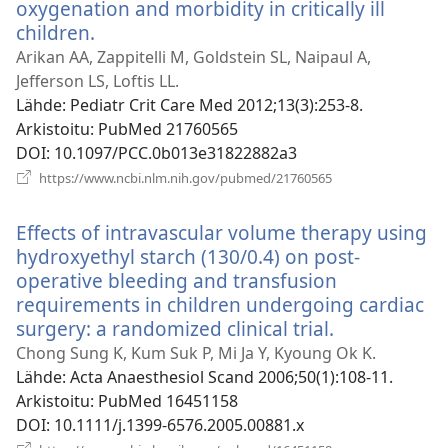
oxygenation and morbidity in critically ill
children.
(avaa
uuden
Arikan AA, Zappitelli M, Goldstein SL, Naipaul A,
ikkunan)
Jefferson LS, Loftis LL.
Lähde
‎: Pediatr Crit Care Med 2012;13(3):253-8.
Arkistoitu
‎: PubMed 21760565
DOI
‎: 10.1097/PCC.0b013e31822882a3
(avaa
https://www.ncbi.nlm.nih.gov/pubmed/21760565
uuden
ikkunan)
Effects of intravascular volume therapy using
hydroxyethyl starch (130/0.4) on post-
operative bleeding and transfusion
requirements in children undergoing cardiac
surgery: a randomized clinical trial.
(avaa
uuden
Chong Sung K, Kum Suk P, Mi Ja Y, Kyoung Ok K.
ikkunan)
Lähde
‎: Acta Anaesthesiol Scand 2006;50(1):108-11.
Arkistoitu
‎: PubMed 16451158
DOI
‎: 10.1111/j.1399-6576.2005.00881.x
(avaa