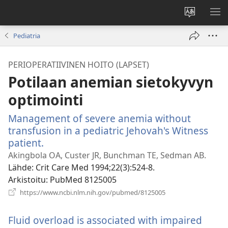
Vaihda
NÄ
sivuston
VA
Pediatria
kieli
PERIOPERATIIVINEN HOITO (LAPSET)
Potilaan anemian sietokyvyn
optimointi
Management of severe anemia without
transfusion in a pediatric Jehovah's Witness
patient.
(avaa
uuden
Akingbola OA, Custer JR, Bunchman TE, Sedman AB.
ikkunan)
Lähde
‎: Crit Care Med 1994;22(3):524-8.
Arkistoitu
‎: PubMed 8125005
(avaa
https://www.ncbi.nlm.nih.gov/pubmed/8125005
uuden
ikkunan)
Fluid overload is associated with impaired