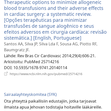
Therapeutic options to minimize allogeneic
blood transfusions and their adverse effects
in cardiac surgery: a systematic review.
[Opções terapêuticas para minimizar
transfusões de sangue alogênico e seus
efeitos adversos em cirurgia cardíaca: revisão
sistemática.] [English, Portuguese]
(avaa
uuden
Santos AA, Silva JP, Silva Lda F, Sousa AG, Piotto RF,
ikkunan)
Baumgratz JF.
Lähde
‎: Rev Bras Cir Cardiovasc 2014;29(4):606-21.
Arkistoitu
‎: PubMed 25714216
DOI
‎: 10.5935/1678-9741.20140114
(avaa
https://www.ncbi.nlm.nih.gov/pubmed/25714216
uuden
ikkunan)
Sairaalayhteyskomitea (SYK)
Ota yhteyttä paikallisiin edustajiin, jotka tarjoavat
ilmaista apua Jehovan todistajia hoitaville lääkäreille.