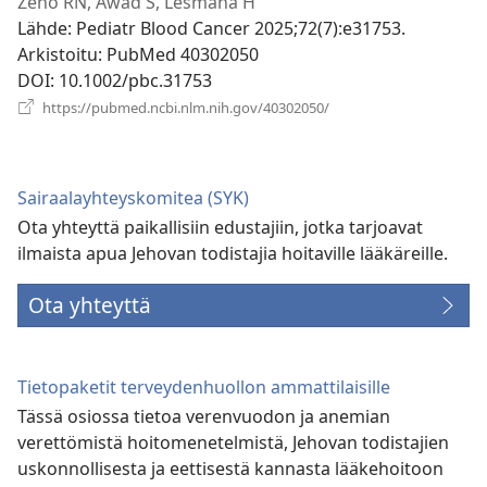
uuden
Zeno RN, Awad S, Lesmana H
ikkunan)
Lähde
‎: Pediatr Blood Cancer 2025;72(7):e31753.
Arkistoitu
‎: PubMed 40302050
DOI
‎: 10.1002/pbc.31753
(avaa
https://pubmed.ncbi.nlm.nih.gov/40302050/
uuden
ikkunan)
Sairaalayhteyskomitea (SYK)
Ota yhteyttä paikallisiin edustajiin, jotka tarjoavat
ilmaista apua Jehovan todistajia hoitaville lääkäreille.
Ota yhteyttä
Tietopaketit terveydenhuollon ammattilaisille
Tässä osiossa tietoa verenvuodon ja anemian
verettömistä hoitomenetelmistä, Jehovan todistajien
uskonnollisesta ja eettisestä kannasta lääkehoitoon