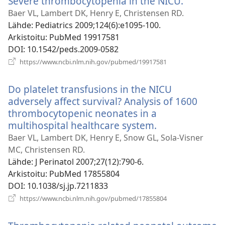
Severe thrombocytopenia in the NICU.
(avaa
uuden
Baer VL, Lambert DK, Henry E, Christensen RD.
ikkunan)
Lähde
‎: Pediatrics 2009;124(6):e1095-100.
Arkistoitu
‎: PubMed 19917581
DOI
‎: 10.1542/peds.2009-0582
(avaa
https://www.ncbi.nlm.nih.gov/pubmed/19917581
uuden
ikkunan)
Do platelet transfusions in the NICU
adversely affect survival? Analysis of 1600
thrombocytopenic neonates in a
multihospital healthcare system.
(avaa
uuden
Baer VL, Lambert DK, Henry E, Snow GL, Sola-Visner
ikkunan)
MC, Christensen RD.
Lähde
‎: J Perinatol 2007;27(12):790-6.
Arkistoitu
‎: PubMed 17855804
DOI
‎: 10.1038/sj.jp.7211833
(avaa
https://www.ncbi.nlm.nih.gov/pubmed/17855804
uuden
ikkunan)