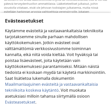
päteviä terveydenhuollon ammattilaisia. Lääketieteelliset julkaisut, joihin
sivustolla viitataan, eivät ole Jehovan todistajien julkaisemia, mutta niissä
esitellään harkinnan arvoisia vaihtoehtoja verensiirroille. Jokaisen
terveydenhuollon ammattilaisen vastuulla on pysyä uuden tutkimustiedon
Evästeasetukset
tasalla, keskustella hoitovaihtoehdoista potilaan kanssa ja auttaa potilasta
tekemään päätöksiä, joissa otetaan huomioon hänen terveydentilansa, oma
tahtonsa, arvomaailmansa ja uskonnolliset käsityksensä. Kaikki mainitut
Käytämme evästeitä ja vastaavankaltaisia tekniikoita
hoitomenetelmät eivät sovellu kaikkiin potilaisiin.
tarjotaksemme sinulle parhaan mahdollisen
Potilaalle: Pyydä terveydentilaasi ja hoitoasi koskevia ohjeita aina omalta
käyttökokemuksen. Jotkin evästeet ovat
lääkäriltäsi tai joltain muulta pätevältä terveydenhuollon ammattilaiselta. Jos
epäilet olevasi sairas, ota yhteyttä lääkäriin.
välttämättömiä verkkosivustomme toiminnan
Tutustu tämän sivuston käyttöehtoihin.
kannalta, eikä niitä voida kieltää. Voit hyväksyä tai
poistaa lisäevästeet, joita käytetään vain
käyttökokemuksesi parantamiseksi. Mitään näistä
tiedoista ei koskaan myydä tai käytetä markkinointiin.
Väriteema
Saat lisätietoa lukemalla dokumentin
Maailmanlaajuinen evästeitä ja vastaavankaltaisia
tekniikoita koskeva käytäntö
. Voit muokata
asetuksiasi milloin tahansa siirtymällä osioon
Copyright
© 2026 Watch Tower Bible and Tract Society of Pennsylvania.
Evästeasetukset
.
KÄYTTÖEHDOT
|
TIETOSUOJAKÄYTÄNTÖ
|
EVÄSTEASETUKSET