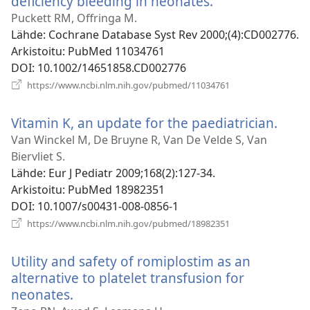
deficiency bleeding in neonates.
(avaa
uuden
Puckett RM, Offringa M.
ikkunan)
Lähde
‎: Cochrane Database Syst Rev 2000;(4):CD002776.
Arkistoitu
‎: PubMed 11034761
DOI
‎: 10.1002/14651858.CD002776
(avaa
https://www.ncbi.nlm.nih.gov/pubmed/11034761
uuden
ikkunan)
Vitamin K, an update for the paediatrician.
(ava
uud
Van Winckel M, De Bruyne R, Van De Velde S, Van
ikku
Biervliet S.
Lähde
‎: Eur J Pediatr 2009;168(2):127-34.
Arkistoitu
‎: PubMed 18982351
DOI
‎: 10.1007/s00431-008-0856-1
(avaa
https://www.ncbi.nlm.nih.gov/pubmed/18982351
uuden
ikkunan)
Utility and safety of romiplostim as an
alternative to platelet transfusion for
neonates.
(avaa