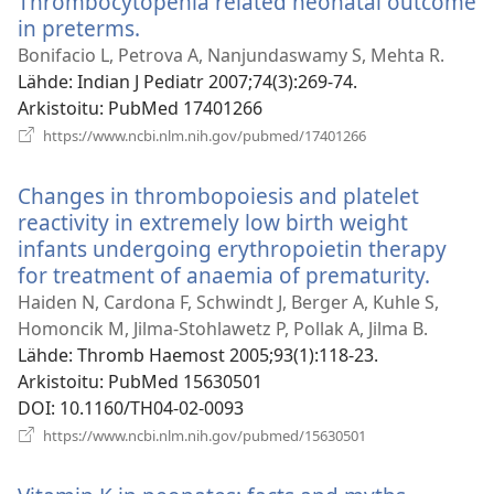
Thrombocytopenia related neonatal outcome
in preterms.
(avaa
uuden
Bonifacio L, Petrova A, Nanjundaswamy S, Mehta R.
ikkunan)
Lähde
‎: Indian J Pediatr 2007;74(3):269-74.
Arkistoitu
‎: PubMed 17401266
(avaa
https://www.ncbi.nlm.nih.gov/pubmed/17401266
uuden
ikkunan)
Changes in thrombopoiesis and platelet
reactivity in extremely low birth weight
infants undergoing erythropoietin therapy
for treatment of anaemia of prematurity.
(avaa
uude
Haiden N, Cardona F, Schwindt J, Berger A, Kuhle S,
ikkun
Homoncik M, Jilma-Stohlawetz P, Pollak A, Jilma B.
Lähde
‎: Thromb Haemost 2005;93(1):118-23.
Arkistoitu
‎: PubMed 15630501
DOI
‎: 10.1160/TH04-02-0093
(avaa
https://www.ncbi.nlm.nih.gov/pubmed/15630501
uuden
ikkunan)