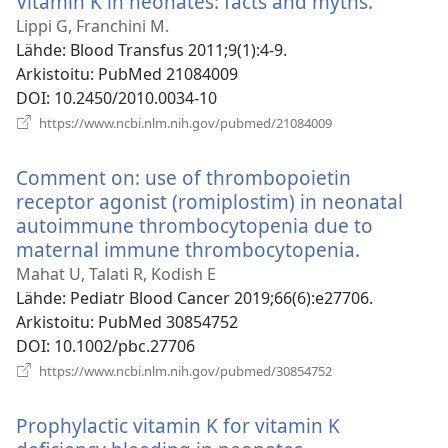
Vitamin K in neonates: facts and myths.
(avaa
uuden
Lippi G, Franchini M.
ikkunan
Lähde
‎: Blood Transfus 2011;9(1):4-9.
Arkistoitu
‎: PubMed 21084009
DOI
‎: 10.2450/2010.0034-10
(avaa
https://www.ncbi.nlm.nih.gov/pubmed/21084009
uuden
ikkunan)
Comment on: use of thrombopoietin
receptor agonist (romiplostim) in neonatal
autoimmune thrombocytopenia due to
maternal immune thrombocytopenia.
(avaa
uuden
Mahat U, Talati R, Kodish E
ikkunan)
Lähde
‎: Pediatr Blood Cancer 2019;66(6):e27706.
Arkistoitu
‎: PubMed 30854752
DOI
‎: 10.1002/pbc.27706
(avaa
https://www.ncbi.nlm.nih.gov/pubmed/30854752
uuden
ikkunan)
Prophylactic vitamin K for vitamin K