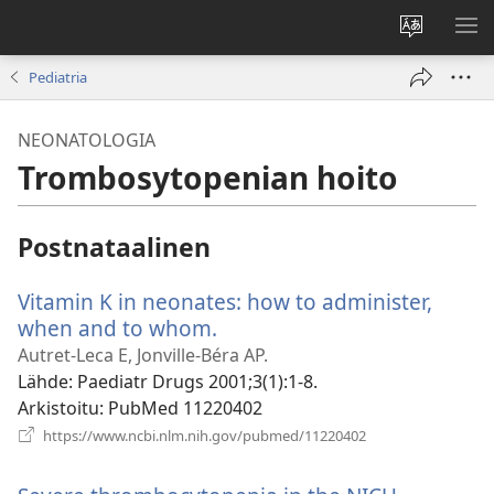
Vaihda
NÄ
sivuston
VA
Pediatria
kieli
NEONATOLOGIA
Trombosytopenian hoito
Postnataalinen
Vitamin K in neonates: how to administer,
when and to whom.
(avaa
uuden
Autret-Leca E, Jonville-Béra AP.
ikkunan)
Lähde
‎: Paediatr Drugs 2001;3(1):1-8.
Arkistoitu
‎: PubMed 11220402
(avaa
https://www.ncbi.nlm.nih.gov/pubmed/11220402
uuden
ikkunan)