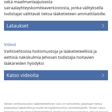
sekä maailmanlaajuisesta
sairaalayhteyskomiteaverkostosta, jonka välityksellä
todistajat välittävät tietoa lääketieteen ammattilaisille.
Lataukset
Videot
Vaihtoehtoisia hoitomuotoja ja lääketieteellisiä ja
eettisiä näkökulmia Jehovan todistajia hoitavien
lääkäreiden hyödyksi
Katso videoita
Tämän verkkosivuston lääketieteellinen osio on tarkoitettu jakamaan tietoa
pääasiassa lääkäreille ja muille terveydenhuollon ammattilaisille. Tämän osion
tarkoitus ei ole antaa lääketieteellisiä ohjeita tai hoitosuosituksia, eikä se korvaa