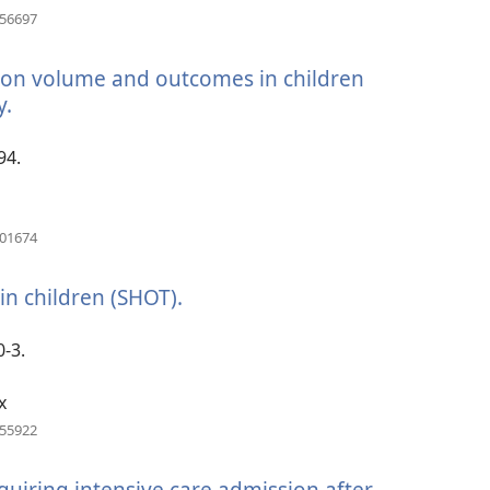
(avaa
456697
uuden
ikkunan)
ion volume and outcomes in children
y.
(avaa
uuden
ikkunan)
94.
(avaa
401674
uuden
ikkunan)
in children (SHOT).
(avaa
uuden
ikkunan)
0-3.
x
(avaa
155922
uuden
ikkunan)
quiring intensive care admission after