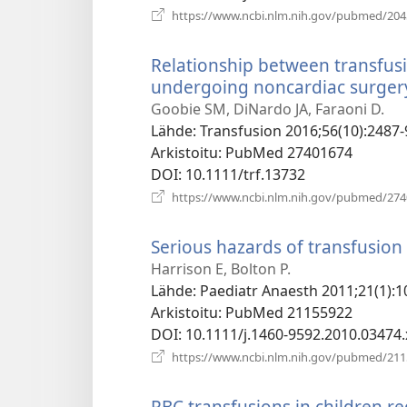
https://www.ncbi.nlm.nih.gov/pubmed/20
Relationship between transfus
undergoing noncardiac surger
Goobie SM, DiNardo JA, Faraoni D.
Lähde
‎: Transfusion 2016;56(10):2487-
Arkistoitu
‎: PubMed 27401674
DOI
‎: 10.1111/trf.13732
https://www.ncbi.nlm.nih.gov/pubmed/27
Serious hazards of transfusion 
Harrison E, Bolton P.
Lähde
‎: Paediatr Anaesth 2011;21(1):1
Arkistoitu
‎: PubMed 21155922
DOI
‎: 10.1111/j.1460-9592.2010.03474.
https://www.ncbi.nlm.nih.gov/pubmed/21
RBC transfusions in children re