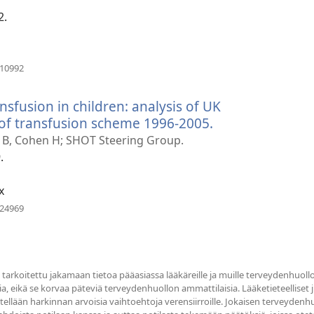
ikkunan)
2.
(avaa
410992
uuden
ikkunan)
sfusion in children: analysis of UK
 of transfusion scheme 1996-2005.
(avaa
uuden
n B, Cohen H; SHOT Steering Group.
ikkunan)
.
x
(avaa
324969
uuden
ikkunan)
tarkoitettu jakamaan tietoa pääasiassa lääkäreille ja muille terveydenhuollo
ia, eikä se korvaa päteviä terveydenhuollon ammattilaisia. Lääketieteelliset jul
sitellään harkinnan arvoisia vaihtoehtoja verensiirroille. Jokaisen terveyde