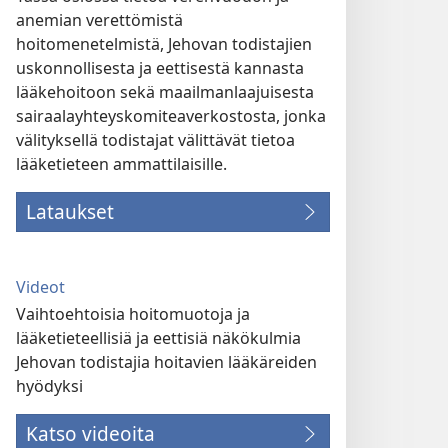
anemian verettömistä
hoitomenetelmistä, Jehovan todistajien
uskonnollisesta ja eettisestä kannasta
lääkehoitoon sekä maailmanlaajuisesta
sairaalayhteyskomiteaverkostosta, jonka
välityksellä todistajat välittävät tietoa
lääketieteen ammattilaisille.
Lataukset
Videot
Vaihtoehtoisia hoitomuotoja ja
lääketieteellisiä ja eettisiä näkökulmia
Jehovan todistajia hoitavien lääkäreiden
hyödyksi
Katso videoita