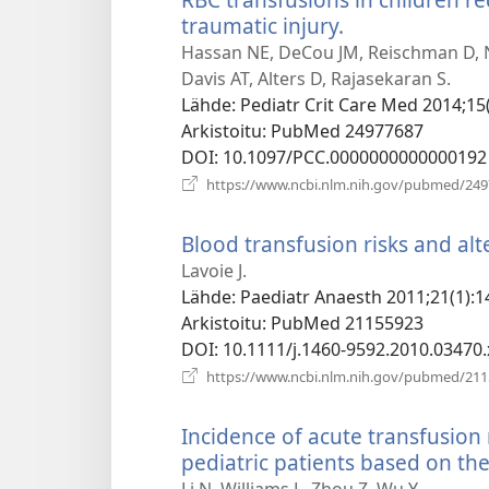
traumatic injury.
(avaa
uuden
Hassan NE, DeCou JM, Reischman D, Ni
ikkunan)
Davis AT, Alters D, Rajasekaran S.
Lähde
‎: Pediatr Crit Care Med 2014;15
Arkistoitu
‎: PubMed 24977687
DOI
‎: 10.1097/PCC.0000000000000192
https://www.ncbi.nlm.nih.gov/pubmed/24
Blood transfusion risks and alte
Lavoie J.
Lähde
‎: Paediatr Anaesth 2011;21(1):1
Arkistoitu
‎: PubMed 21155923
DOI
‎: 10.1111/j.1460-9592.2010.03470.
https://www.ncbi.nlm.nih.gov/pubmed/21
Incidence of acute transfusion r
pediatric patients based on th
Li N, Williams L, Zhou Z, Wu Y.