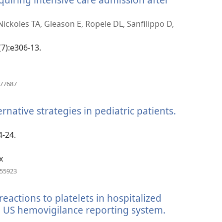
ckoles TA, Gleason E, Ropele DL, Sanfilippo D,
(7):e306-13.
(avaa
977687
uuden
ikkunan)
rnative strategies in pediatric patients.
(avaa
uuden
ikkunan)
4-24.
x
(avaa
155923
uuden
ikkunan)
eactions to platelets in hospitalized
e US hemovigilance reporting system.
(avaa
uuden