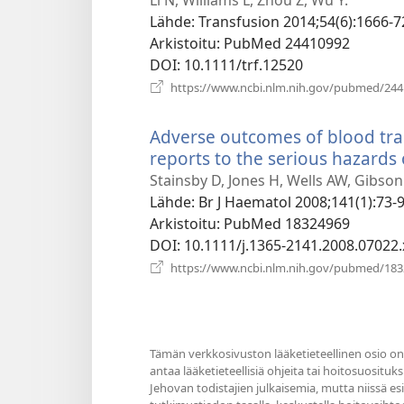
Lähde
‎: Transfusion 2014;54(6):1666-7
Arkistoitu
‎: PubMed 24410992
DOI
‎: 10.1111/trf.12520
https://www.ncbi.nlm.nih.gov/pubmed/24
Adverse outcomes of blood tran
reports to the serious hazards
Stainsby D, Jones H, Wells AW, Gibso
Lähde
‎: Br J Haematol 2008;141(1):73-9
Arkistoitu
‎: PubMed 18324969
DOI
‎: 10.1111/j.1365-2141.2008.07022.
https://www.ncbi.nlm.nih.gov/pubmed/18
Tämän verkkosivuston lääketieteellinen osio on 
antaa lääketieteellisiä ohjeita tai hoitosuosituks
Jehovan todistajien julkaisemia, mutta niissä e