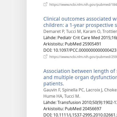
https://www.ncbi.nlm.nih.gov/pubmed/18
Clinical outcomes associated wit
children: a 1-year prospective 
Demaret P, Tucci M, Karam O, Trottier 
Lähde
‎: Pediatr Crit Care Med 2015;16
Arkistoitu
‎: PubMed 25905491
DOI
‎: 10.1097/PCC.0000000000000423
https://www.ncbi.nlm.nih.gov/pubmed/25
Association between length of 
and multiple organ dysfunction
patients.
(avaa
uuden
Gauvin F, Spinella PC, Lacroix J, Chok
ikkunan)
Hume HA, Tucci M.
Lähde
‎: Transfusion 2010;50(9):1902-1
Arkistoitu
‎: PubMed 20456697
DOI
‎: 10.1111/j.1537-2995.2010.02661.