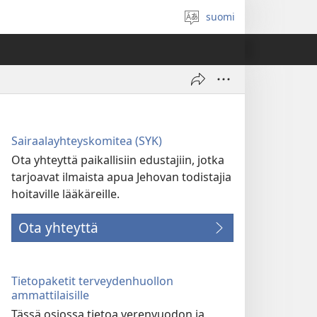
suomi
Valitse
kieli
Sairaalayhteyskomitea (SYK)
Ota yhteyttä paikallisiin edustajiin, jotka
tarjoavat ilmaista apua Jehovan todistajia
hoitaville lääkäreille.
Ota yhteyttä
Tietopaketit terveydenhuollon
ammattilaisille
Tässä osiossa tietoa verenvuodon ja