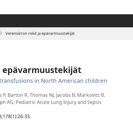
Verensiirron riskit ja epävarmuustekijät
ja epävarmuustekijät
transfusions in North American children
n
s P, Barton R, Thomas NJ, Jacobs B, Markovitz B,
an)
ph AG; Pediatric Acute Lung Injury and Sepsis
8;178(1):26-33.