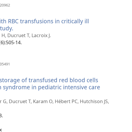
(avaa
420962
uuden
ikkunan)
h RBC transfusions in critically ill
study.
(avaa
uuden
H, Ducruet T, Lacroix J.
ikkunan)
(6):505-14.
(avaa
905491
uuden
ikkunan)
storage of transfused red blood cells
 syndrome in pediatric intensive care
er G, Ducruet T, Karam O, Hébert PC, Hutchison JS,
3.
x