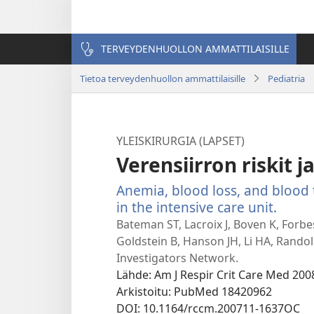
TERVEYDENHUOLLON AMMATTILAISILLE
Tietoa terveydenhuollon ammattilaisille
Pediatria
YLEISKIRURGIA (LAPSET)
Verensiirron riskit 
Anemia, blood loss, and blood 
in the intensive care unit.
(avaa
uude
Bateman ST, Lacroix J, Boven K, Forbe
ikkun
Goldstein B, Hanson JH, Li HA, Randol
Investigators Network.
Lähde
‎: Am J Respir Crit Care Med 200
Arkistoitu
‎: PubMed 18420962
DOI
‎: 10.1164/rccm.200711-1637OC