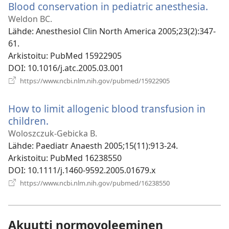
Blood conservation in pediatric anesthesia.
(ava
uud
Weldon BC.
ikku
Lähde
‎: Anesthesiol Clin North America 2005;23(2):347-
61.
Arkistoitu
‎: PubMed 15922905
DOI
‎: 10.1016/j.atc.2005.03.001
(avaa
https://www.ncbi.nlm.nih.gov/pubmed/15922905
uuden
ikkunan)
How to limit allogenic blood transfusion in
children.
(avaa
uuden
Woloszczuk-Gebicka B.
ikkunan)
Lähde
‎: Paediatr Anaesth 2005;15(11):913-24.
Arkistoitu
‎: PubMed 16238550
DOI
‎: 10.1111/j.1460-9592.2005.01679.x
(avaa
https://www.ncbi.nlm.nih.gov/pubmed/16238550
uuden
ikkunan)
Akuutti normovoleeminen