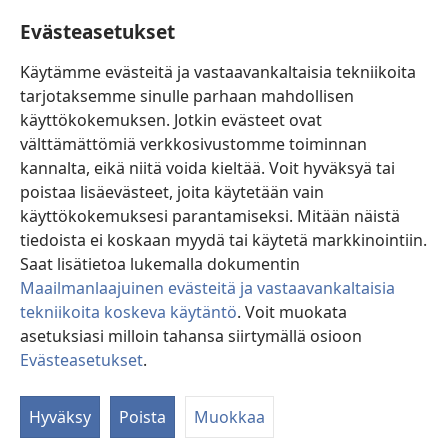
terveydenhuollon ammattilaisen vastuulla on pysyä uuden tutkimustiedon
Evästeasetukset
tasalla, keskustella hoitovaihtoehdoista potilaan kanssa ja auttaa potilasta
tekemään päätöksiä, joissa otetaan huomioon hänen terveydentilansa, oma
tahtonsa, arvomaailmansa ja uskonnolliset käsityksensä. Kaikki mainitut
Käytämme evästeitä ja vastaavankaltaisia tekniikoita
hoitomenetelmät eivät sovellu kaikkiin potilaisiin.
tarjotaksemme sinulle parhaan mahdollisen
Potilaalle: Pyydä terveydentilaasi ja hoitoasi koskevia ohjeita aina omalta
käyttökokemuksen. Jotkin evästeet ovat
lääkäriltäsi tai joltain muulta pätevältä terveydenhuollon ammattilaiselta. Jos
epäilet olevasi sairas, ota yhteyttä lääkäriin.
välttämättömiä verkkosivustomme toiminnan
Tutustu tämän sivuston käyttöehtoihin.
kannalta, eikä niitä voida kieltää. Voit hyväksyä tai
poistaa lisäevästeet, joita käytetään vain
käyttökokemuksesi parantamiseksi. Mitään näistä
tiedoista ei koskaan myydä tai käytetä markkinointiin.
Väriteema
Saat lisätietoa lukemalla dokumentin
Maailmanlaajuinen evästeitä ja vastaavankaltaisia
tekniikoita koskeva käytäntö
. Voit muokata
asetuksiasi milloin tahansa siirtymällä osioon
Copyright
© 2026 Watch Tower Bible and Tract Society of Pennsylvania.
Evästeasetukset
.
KÄYTTÖEHDOT
|
TIETOSUOJAKÄYTÄNTÖ
|
EVÄSTEASETUKSET
Hyväksy
Poista
Muokkaa