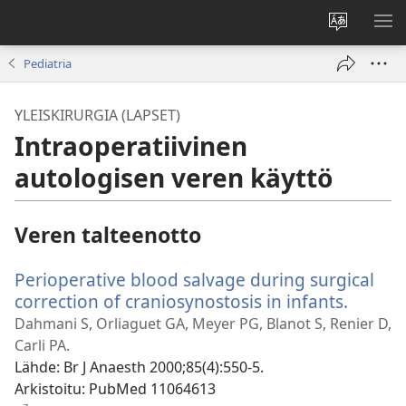
Vaihda
NÄ
sivuston
VA
Pediatria
kieli
YLEISKIRURGIA (LAPSET)
Intraoperatiivinen
autologisen veren käyttö
Veren talteenotto
Perioperative blood salvage during surgical
correction of craniosynostosis in infants.
(avaa
uuden
Dahmani S, Orliaguet GA, Meyer PG, Blanot S, Renier D,
ikkuna
Carli PA.
Lähde
‎: Br J Anaesth 2000;85(4):550-5.
Arkistoitu
‎: PubMed 11064613