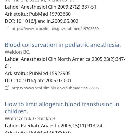
ikkunan)
Lähde
‎: Anesthesiol Clin 2009;27(2):337-51.
Arkistoitu
‎: PubMed 19703680
DOI
‎: 10.1016/j.anclin.2009.05.002
(avaa
https://www.ncbi.nlm.nih.gov/pubmed/19703680
uuden
ikkunan)
Blood conservation in pediatric anesthesia.
(ava
uud
Weldon BC.
ikku
Lähde
‎: Anesthesiol Clin North America 2005;23(2):347-
61.
Arkistoitu
‎: PubMed 15922905
DOI
‎: 10.1016/j.atc.2005.03.001
(avaa
https://www.ncbi.nlm.nih.gov/pubmed/15922905
uuden
ikkunan)
How to limit allogenic blood transfusion in
children.
(avaa
uuden
Woloszczuk-Gebicka B.
ikkunan)
Lähde
‎: Paediatr Anaesth 2005;15(11):913-24.
Arkistoitu
‎: PubMed 16238550