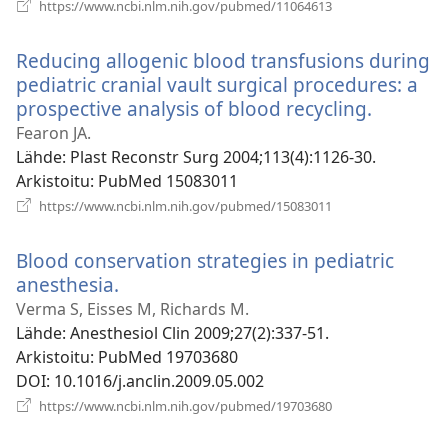
(avaa
https://www.ncbi.nlm.nih.gov/pubmed/11064613
uuden
ikkunan)
Reducing allogenic blood transfusions during
pediatric cranial vault surgical procedures: a
prospective analysis of blood recycling.
(avaa
uuden
Fearon JA.
ikkunan
Lähde
‎: Plast Reconstr Surg 2004;113(4):1126-30.
Arkistoitu
‎: PubMed 15083011
(avaa
https://www.ncbi.nlm.nih.gov/pubmed/15083011
uuden
ikkunan)
Blood conservation strategies in pediatric
anesthesia.
(avaa
uuden
Verma S, Eisses M, Richards M.
ikkunan)
Lähde
‎: Anesthesiol Clin 2009;27(2):337-51.
Arkistoitu
‎: PubMed 19703680
DOI
‎: 10.1016/j.anclin.2009.05.002
(avaa
https://www.ncbi.nlm.nih.gov/pubmed/19703680
uuden
ikkunan)