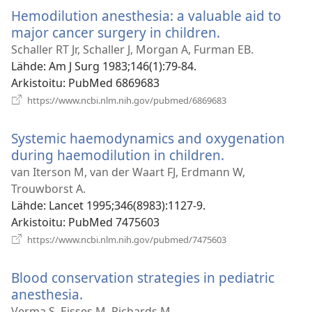
ikkunan)
Hemodilution anesthesia: a valuable aid to
major cancer surgery in children.
(avaa
uuden
Schaller RT Jr, Schaller J, Morgan A, Furman EB.
ikkunan)
Lähde
‎: Am J Surg 1983;146(1):79-84.
Arkistoitu
‎: PubMed 6869683
(avaa
https://www.ncbi.nlm.nih.gov/pubmed/6869683
uuden
ikkunan)
Systemic haemodynamics and oxygenation
during haemodilution in children.
(avaa
uuden
van Iterson M, van der Waart FJ, Erdmann W,
ikkunan)
Trouwborst A.
Lähde
‎: Lancet 1995;346(8983):1127-9.
Arkistoitu
‎: PubMed 7475603
(avaa
https://www.ncbi.nlm.nih.gov/pubmed/7475603
uuden
ikkunan)
Blood conservation strategies in pediatric
anesthesia.
(avaa
uuden
Verma S, Eisses M, Richards M.