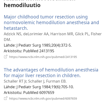
hemodiluutio
Major childhood tumor resection using
normovolemic hemodilution anesthesia and
hetastarch.
(avaa
uuden
Adzick NS, deLorimier AA, Harrison MR, Glick PL, Fisher
ikkunan)
DM.
Lähde
‎: J Pediatr Surg 1985;20(4):372-5.
Arkistoitu
‎: PubMed 2413195
(avaa
https://www.ncbi.nlm.nih.gov/pubmed/2413195
uuden
ikkunan)
The advantages of hemodilution anesthesia
for major liver resection in children.
(avaa
uuden
Schaller RT Jr, Schaller J, Furman EB.
ikkunan)
Lähde
‎: J Pediatr Surg 1984;19(6):705-10.
Arkistoitu
‎: PubMed 6097659
(avaa
https://www.ncbi.nlm.nih.gov/pubmed/6097659
uuden