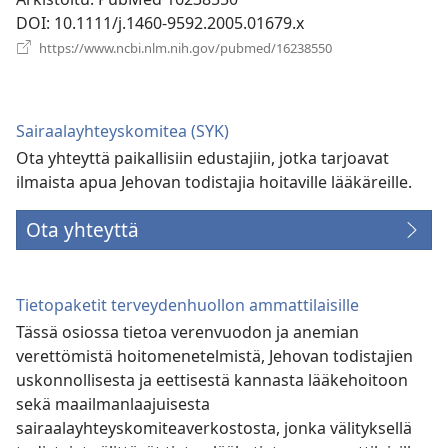
DOI
‎: 10.1111/j.1460-9592.2005.01679.x
(avaa
https://www.ncbi.nlm.nih.gov/pubmed/16238550
uuden
ikkunan)
Sairaalayhteyskomitea (SYK)
Ota yhteyttä paikallisiin edustajiin, jotka tarjoavat
ilmaista apua Jehovan todistajia hoitaville lääkäreille.
Ota yhteyttä
Tietopaketit terveydenhuollon ammattilaisille
Tässä osiossa tietoa verenvuodon ja anemian
verettömistä hoitomenetelmistä, Jehovan todistajien
uskonnollisesta ja eettisestä kannasta lääkehoitoon
sekä maailmanlaajuisesta
sairaalayhteyskomiteaverkostosta, jonka välityksellä