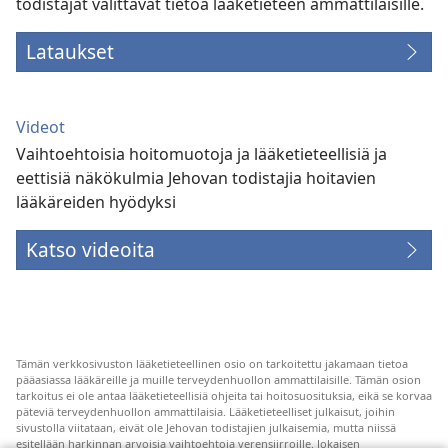
todistajat välittävät tietoa lääketieteen ammattilaisille.
Lataukset
Videot
Vaihtoehtoisia hoitomuotoja ja lääketieteellisiä ja
eettisiä näkökulmia Jehovan todistajia hoitavien
lääkäreiden hyödyksi
Katso videoita
Tämän verkkosivuston lääketieteellinen osio on tarkoitettu jakamaan tietoa
pääasiassa lääkäreille ja muille terveydenhuollon ammattilaisille. Tämän osion
tarkoitus ei ole antaa lääketieteellisiä ohjeita tai hoitosuosituksia, eikä se korvaa
päteviä terveydenhuollon ammattilaisia. Lääketieteelliset julkaisut, joihin
sivustolla viitataan, eivät ole Jehovan todistajien julkaisemia, mutta niissä
esitellään harkinnan arvoisia vaihtoehtoja verensiirroille. Jokaisen