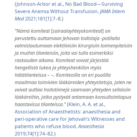
(
Johnson-Arbor et al., No Bad Blood—Surviving
Severe Anemia Without Transfusion.
JAMA Intern
Med
2021;181[1]:7–8.
)
”Nämä komiteat
[
sairaalayhteyskomiteat
]
on
perustettu auttamaan Jehovan todistaja -potilaita
valmistautumaan elektiivisiin kirurgisiin toimenpiteisiin
ja muihin tilanteisiin, joita voi tulla esimerkiksi
raskauden aikana. Komiteat voivat järjestää
hengellistä tukea ja yhteyshenkilön myös
hätätilanteissa – –. Komiteoilla on eri puolilla
maailmaa toimivien lääkäreiden yhteystietoja, joten ne
voivat auttaa hoitotiimejä saamaan yhteyden sellaisiin
lääkäreihin, jotka pystyvät antamaan konsultointiapua
haastavissa tilanteissa.”
(
Klein, A. A. et al.,
Association of Anaesthetists: anaesthesia and
peri-operative care for Jehovah’s Witnesses and
patients who refuse blood.
Anaesthesia
2019;74[1]:74–82.
)