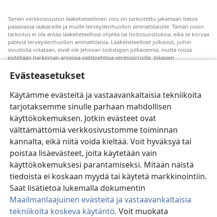
Tämän verkkosivuston lääketieteellinen osio on tarkoitettu jakamaan tietoa
pääasiassa lääkäreille ja muille terveydenhuollon ammattilaisille. Tämän osion
tarkoitus ei ole antaa lääketieteellisiä ohjeita tai hoitosuosituksia, eikä se korvaa
päteviä terveydenhuollon ammattilaisia. Lääketieteelliset julkaisut, joihin
sivustolla viitataan, eivät ole Jehovan todistajien julkaisemia, mutta niissä
esitellään harkinnan arvoisia vaihtoehtoja verensiirroille. Jokaisen
terveydenhuollon ammattilaisen vastuulla on pysyä uuden tutkimustiedon
Evästeasetukset
tasalla, keskustella hoitovaihtoehdoista potilaan kanssa ja auttaa potilasta
tekemään päätöksiä, joissa otetaan huomioon hänen terveydentilansa, oma
tahtonsa, arvomaailmansa ja uskonnolliset käsityksensä. Kaikki mainitut
Käytämme evästeitä ja vastaavankaltaisia tekniikoita
hoitomenetelmät eivät sovellu kaikkiin potilaisiin.
tarjotaksemme sinulle parhaan mahdollisen
Potilaalle: Pyydä terveydentilaasi ja hoitoasi koskevia ohjeita aina omalta
käyttökokemuksen. Jotkin evästeet ovat
lääkäriltäsi tai joltain muulta pätevältä terveydenhuollon ammattilaiselta. Jos
epäilet olevasi sairas, ota yhteyttä lääkäriin.
välttämättömiä verkkosivustomme toiminnan
Tutustu tämän sivuston käyttöehtoihin.
kannalta, eikä niitä voida kieltää. Voit hyväksyä tai
poistaa lisäevästeet, joita käytetään vain
käyttökokemuksesi parantamiseksi. Mitään näistä
tiedoista ei koskaan myydä tai käytetä markkinointiin.
Väriteema
Saat lisätietoa lukemalla dokumentin
Maailmanlaajuinen evästeitä ja vastaavankaltaisia
tekniikoita koskeva käytäntö
. Voit muokata