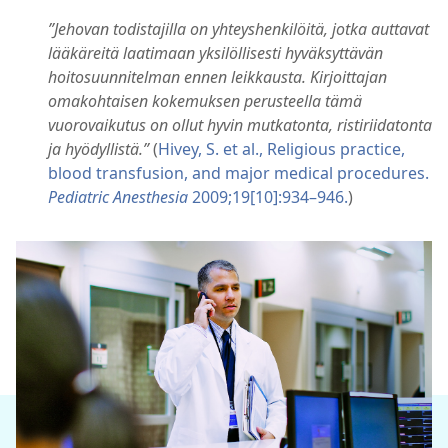
”Jehovan todistajilla on yhteyshenkilöitä, jotka auttavat
lääkäreitä laatimaan yksilöllisesti hyväksyttävän
hoitosuunnitelman ennen leikkausta. Kirjoittajan
omakohtaisen kokemuksen perusteella tämä
vuorovaikutus on ollut hyvin mutkatonta, ristiriidatonta
ja hyödyllistä.”
(
Hivey, S. et al., Religious practice,
blood transfusion, and major medical procedures.
Pediatric Anesthesia
2009;19[10]:934–946.
)