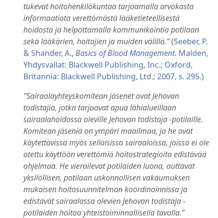
tukevat hoitohenkilökuntaa tarjoamalla arvokasta
informaatiota verettömästä lääketieteellisestä
hoidosta ja helpottamalla kommunikointia potilaan
sekä lääkärien, hoitajien ja muiden välillä.”
(
Seeber, P.
& Shander, A.,
Basics of Blood Management.
Malden,
Yhdysvallat: Blackwell Publishing, Inc.; Oxford,
Britannia: Blackwell Publishing, Ltd.; 2007, s. 295.
)
”Sairaalayhteyskomitean jäsenet ovat Jehovan
todistajia, jotka tarjoavat apua lähialueillaan
sairaalahoidossa oleville Jehovan todistaja -potilaille.
Komitean jäseniä on ympäri maailmaa, ja he ovat
käytettävissä myös sellaisissa sairaaloissa, joissa ei ole
otettu käyttöön verettömiä hoitostrategioita edistävää
ohjelmaa. He vierailevat potilaiden luona, auttavat
yksilöllisen, potilaan uskonnollisen vakaumuksen
mukaisen hoitosuunnitelman koordinoinnissa ja
edistävät sairaalassa olevien Jehovan todistaja -
potilaiden hoitoa yhteistoiminnallisella tavalla.”