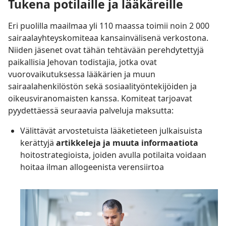
Tukena potilaille ja lääkäreille
Eri puolilla maailmaa yli 110 maassa toimii noin 2 000
sairaalayhteyskomiteaa kansainvälisenä verkostona.
Niiden jäsenet ovat tähän tehtävään perehdytettyjä
paikallisia Jehovan todistajia, jotka ovat
vuorovaikutuksessa lääkärien ja muun
sairaalahenkilöstön sekä sosiaalityöntekijöiden ja
oikeusviranomaisten kanssa. Komiteat tarjoavat
pyydettäessä seuraavia palveluja maksutta:
Välittävät arvostetuista lääketieteen julkaisuista
kerättyjä
artikkeleja ja muuta informaatiota
hoitostrategioista, joiden avulla potilaita voidaan
hoitaa ilman allogeenista verensiirtoa