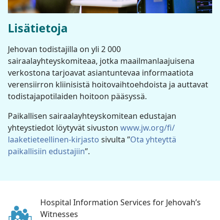
Lisätietoja
Jehovan todistajilla on yli 2 000
sairaalayhteyskomiteaa, jotka maailmanlaajuisena
verkostona tarjoavat asiantuntevaa informaatiota
verensiirron kliinisistä hoitovaihtoehdoista ja auttavat
todistajapotilaiden hoitoon pääsyssä.
Paikallisen sairaalayhteyskomitean edustajan
yhteystiedot löytyvät sivuston
www.jw.org/​fi/​
laaketieteellinen-kirjasto
sivulta ”
Ota yhteyttä
paikallisiin edustajiin
”.
Hospital Information Services for Jehovah’s
Witnesses