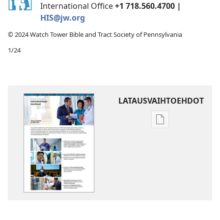
International Office
+1 718.560.4700 |
HIS@jw.org
© 2024 Watch Tower Bible and Tract Society of Pennsylvania
1/24
LATAUSVAIHTOEHDOT
Julkaisujen
latausvaihtoehd
Jehovan
todistajien
sairaalayhteysk