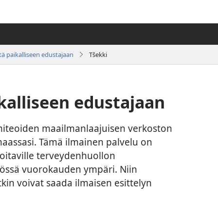
tä paikalliseen edustajaan
Tšekki
kalliseen edustajaan
miteoiden maailmanlaajuisen verkoston
 maassasi. Tämä ilmainen palvelu on
hoitaville terveydenhuollon
ytössä vuorokauden ympäri. Niin
tkin voivat saada ilmaisen esittelyn