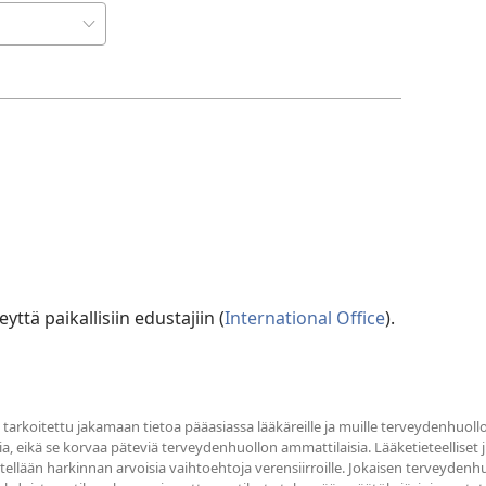
yttä paikallisiin edustajiin (
International Office
).
tarkoitettu jakamaan tietoa pääasiassa lääkäreille ja muille terveydenhuollo
ia, eikä se korvaa päteviä terveydenhuollon ammattilaisia. Lääketieteelliset jul
sitellään harkinnan arvoisia vaihtoehtoja verensiirroille. Jokaisen terveyde