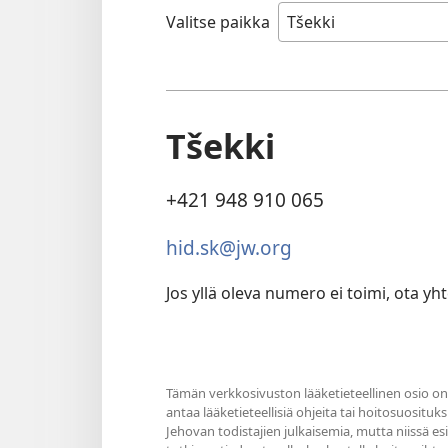
Valitse paikka
Tšekki
+421 948 910 065
hid.sk@jw.org
Jos yllä oleva numero ei toimi, ota yhte
Tämän verkkosivuston lääketieteellinen osio on 
antaa lääketieteellisiä ohjeita tai hoitosuosituks
Jehovan todistajien julkaisemia, mutta niissä e