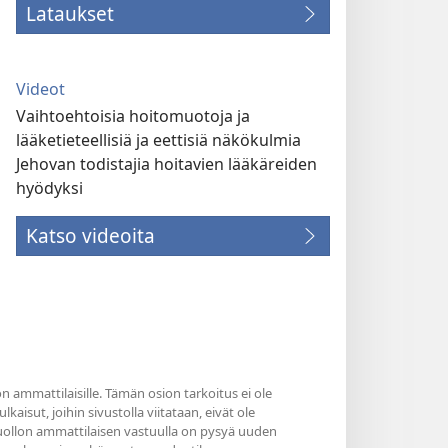
Lataukset
Videot
Vaihtoehtoisia hoitomuotoja ja
lääketieteellisiä ja eettisiä näkökulmia
Jehovan todistajia hoitavien lääkäreiden
hyödyksi
Katso videoita
n ammattilaisille. Tämän osion tarkoitus ei ole
kaisut, joihin sivustolla viitataan, eivät ole
nhuollon ammattilaisen vastuulla on pysyä uuden