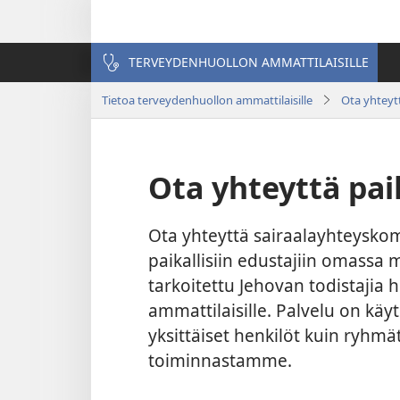
TERVEYDENHUOLLON AMMATTILAISILLE
Tietoa terveydenhuollon ammattilaisille
Ota yhteyt
Ota yhteyttä pai
Ota yhteyttä sairaalayhteysko
paikallisiin edustajiin omassa
tarkoitettu Jehovan todistajia 
ammattilaisille. Palvelu on kä
yksittäiset henkilöt kuin ryhmä
toiminnastamme.