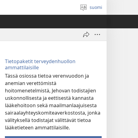
suomi
Valitse
kieli
Tietopaketit terveydenhuollon
ammattilaisille
Tässä osiossa tietoa verenvuodon ja
anemian verettömistä
hoitomenetelmistä, Jehovan todistajien
uskonnollisesta ja eettisestä kannasta
lääkehoitoon sekä maailmanlaajuisesta
sairaalayhteyskomiteaverkostosta, jonka
välityksellä todistajat välittävät tietoa
lääketieteen ammattilaisille.