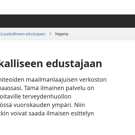
tä paikalliseen edustajaan
Nigeria
kalliseen edustajaan
miteoiden maailmanlaajuisen verkoston
 maassasi. Tämä ilmainen palvelu on
hoitaville terveydenhuollon
ytössä vuorokauden ympäri. Niin
tkin voivat saada ilmaisen esittelyn