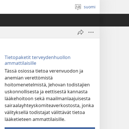
suomi
Valitse
kieli
Tietopaketit terveydenhuollon
ammattilaisille
Tässä osiossa tietoa verenvuodon ja
anemian verettömistä
hoitomenetelmistä, Jehovan todistajien
uskonnollisesta ja eettisestä kannasta
lääkehoitoon sekä maailmanlaajuisesta
sairaalayhteyskomiteaverkostosta, jonka
välityksellä todistajat välittävät tietoa
lääketieteen ammattilaisille.