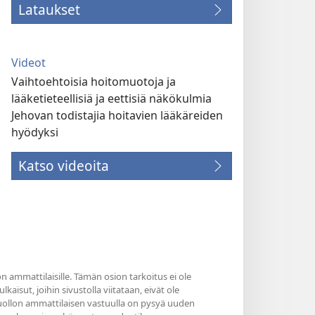
Lataukset
Videot
Vaihtoehtoisia hoitomuotoja ja
lääketieteellisiä ja eettisiä näkökulmia
Jehovan todistajia hoitavien lääkäreiden
hyödyksi
Katso videoita
n ammattilaisille. Tämän osion tarkoitus ei ole
kaisut, joihin sivustolla viitataan, eivät ole
nhuollon ammattilaisen vastuulla on pysyä uuden