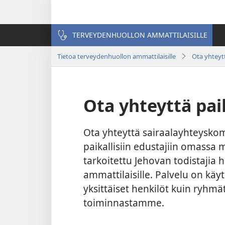
TERVEYDENHUOLLON AMMATTILAISILLE
Tietoa terveydenhuollon ammattilaisille
Ota yhteyt
Ota yhteyttä pai
Ota yhteyttä sairaalayhteysko
paikallisiin edustajiin omassa
tarkoitettu Jehovan todistajia 
ammattilaisille. Palvelu on kä
yksittäiset henkilöt kuin ryhmä
toiminnastamme.