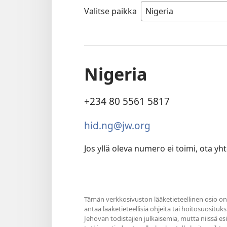
Valitse paikka
Nigeria
+234 80 5561 5817
hid.ng@jw.org
Jos yllä oleva numero ei toimi, ota yhte
Tämän verkkosivuston lääketieteellinen osio on 
antaa lääketieteellisiä ohjeita tai hoitosuosituks
Jehovan todistajien julkaisemia, mutta niissä e