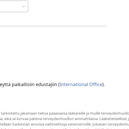
yttä paikallisiin edustajiin (
International Office
).
tarkoitettu jakamaan tietoa pääasiassa lääkäreille ja muille terveydenhuollo
ia, eikä se korvaa päteviä terveydenhuollon ammattilaisia. Lääketieteelliset jul
sitellään harkinnan arvoisia vaihtoehtoja verensiirroille. Jokaisen terveyde