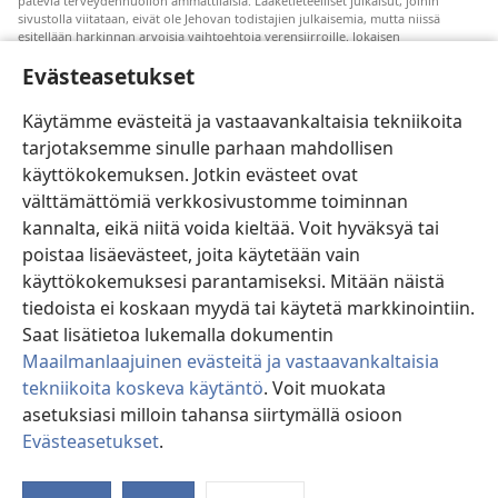
päteviä terveydenhuollon ammattilaisia. Lääketieteelliset julkaisut, joihin
sivustolla viitataan, eivät ole Jehovan todistajien julkaisemia, mutta niissä
esitellään harkinnan arvoisia vaihtoehtoja verensiirroille. Jokaisen
terveydenhuollon ammattilaisen vastuulla on pysyä uuden tutkimustiedon
Evästeasetukset
tasalla, keskustella hoitovaihtoehdoista potilaan kanssa ja auttaa potilasta
tekemään päätöksiä, joissa otetaan huomioon hänen terveydentilansa, oma
tahtonsa, arvomaailmansa ja uskonnolliset käsityksensä. Kaikki mainitut
Käytämme evästeitä ja vastaavankaltaisia tekniikoita
hoitomenetelmät eivät sovellu kaikkiin potilaisiin.
tarjotaksemme sinulle parhaan mahdollisen
Potilaalle: Pyydä terveydentilaasi ja hoitoasi koskevia ohjeita aina omalta
käyttökokemuksen. Jotkin evästeet ovat
lääkäriltäsi tai joltain muulta pätevältä terveydenhuollon ammattilaiselta. Jos
epäilet olevasi sairas, ota yhteyttä lääkäriin.
välttämättömiä verkkosivustomme toiminnan
Tutustu tämän sivuston käyttöehtoihin.
kannalta, eikä niitä voida kieltää. Voit hyväksyä tai
poistaa lisäevästeet, joita käytetään vain
käyttökokemuksesi parantamiseksi. Mitään näistä
tiedoista ei koskaan myydä tai käytetä markkinointiin.
Väriteema
Saat lisätietoa lukemalla dokumentin
Maailmanlaajuinen evästeitä ja vastaavankaltaisia
tekniikoita koskeva käytäntö
. Voit muokata
asetuksiasi milloin tahansa siirtymällä osioon
Copyright
© 2026 Watch Tower Bible and Tract Society of Pennsylvania.
Evästeasetukset
.
KÄYTTÖEHDOT
|
TIETOSUOJAKÄYTÄNTÖ
|
EVÄSTEASETUKSET