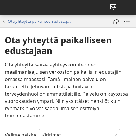
Vaihda
NÄ
sivuston
VA
Ota yhteyttä paikalliseen edustajaan
kieli
Ota yhteyttä paikalliseen
edustajaan
Ota yhteyttä sairaalayhteyskomiteoiden
maailmanlaajuisen verkoston paikallisiin edustajiin
omassa maassasi. Tämä ilmainen palvelu on
tarkoitettu Jehovan todistajia hoitaville
terveydenhuollon ammattilaisille. Palvelu on käytössä
vuorokauden ympäri. Niin yksittäiset henkilöt kuin
ryhmätkin voivat saada ilmaisen esittelyn
toiminnastamme.
Valitse paikka