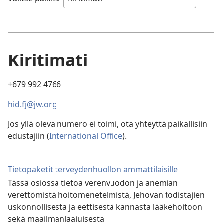
Kiritimati
+679 992 4766
hid.fj@jw.org
Jos yllä oleva numero ei toimi, ota yhteyttä paikallisiin
edustajiin (
International Office
).
Tietopaketit terveydenhuollon ammattilaisille
Tässä osiossa tietoa verenvuodon ja anemian
verettömistä hoitomenetelmistä, Jehovan todistajien
uskonnollisesta ja eettisestä kannasta lääkehoitoon
sekä maailmanlaajuisesta