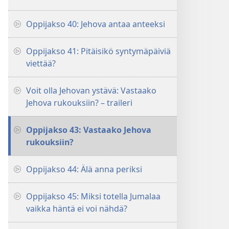
Oppijakso 40: Jehova antaa anteeksi
Oppijakso 41: Pitäisikö syntymäpäiviä
viettää?
Voit olla Jehovan ystävä: Vastaako
Jehova rukouksiin? – traileri
Oppijakso 43: Vastaako Jehova
rukouksiin?
Oppijakso 44: Älä anna periksi
Oppijakso 45: Miksi totella Jumalaa
vaikka häntä ei voi nähdä?