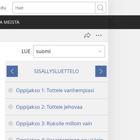
udu
aa
Hae
den
A MEISTÄ
unan)
LUE
SISÄLLYSLUETTELO
Edellinen
Seuraava
Oppijakso 1: Tottele vanhempiasi
Oppijakso 2: Tottele Jehovaa
Oppijakso 3: Rukoile milloin vain