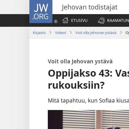
JW.ORG
Jehovan todistajat
ETUSIVU
RAAMATUN
Kirjasto
Videot
Voit olla Jehovan ystävä
O
Voit olla Jehovan ystävä
Oppijakso 43: Va
rukouksiin?
Mitä tapahtuu, kun Sofiaa kius