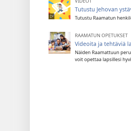
VIDEOT
Tutustu Jehovan ystä
Tutustu Raamatun henkilöi
RAAMATUN OPETUKSET
Videoita ja tehtäviä la
Näiden Raamattuun perust
voit opettaa lapsillesi hyv