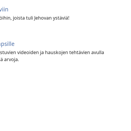
viin
hin, joista tuli Jehovan ystäviä!
psille
uvien videoiden ja hauskojen tehtävien avulla
iä arvoja.