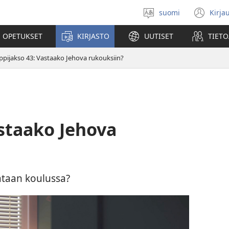
suomi
Kirja
Valitse
(av
kieli
uu
 OPETUKSET
KIRJASTO
UUTISET
TIETO
ikk
ppijakso 43: Vastaako Jehova rukouksiin?
staako Jehova
ataan koulussa?