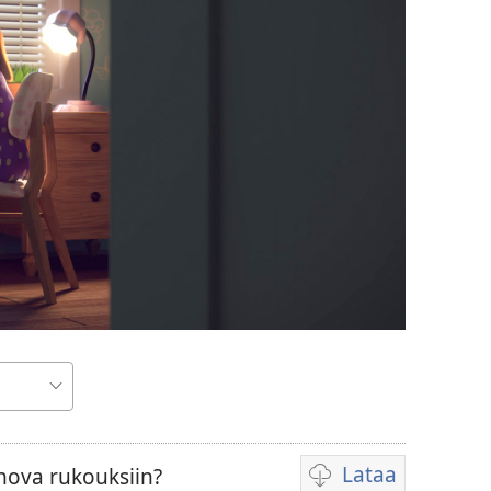
Lataa
hova rukouksiin?
Videoiden