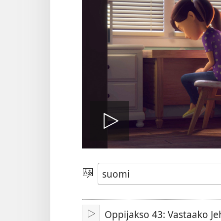
Toista
video
Valitse
kieli
Oppijakso 43: Vastaako Je
Toista