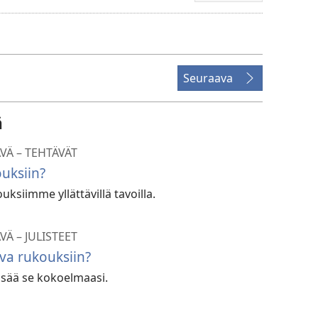
latausvaihtoehdot
Seuraava
ä
VÄ – TEHTÄVÄT
uksiin?
ksiimme yllättävillä tavoilla.
VÄ – JULISTEET
ova rukouksiin?
 lisää se kokoelmaasi.