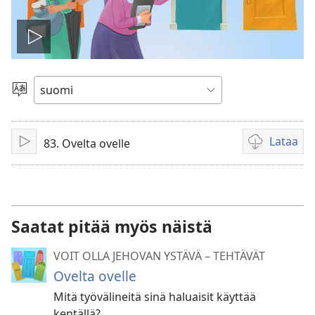
Toista
video
Valitse
kieli
Lataa
83. Ovelta ovelle
Toista
Videoiden
latausvaihto
Saatat pitää myös näistä
VOIT OLLA JEHOVAN YSTÄVÄ – TEHTÄVÄT
Ovelta ovelle
Mitä työvälineitä sinä haluaisit käyttää
kentällä?