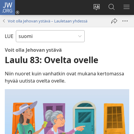
JW.ORG
Kirjaudu
(avaa
Vaihda
Hae
NÄ
uuden
sivuston
JW.ORG-
VA
Voit olla Jehovan ystävä – Lauletaan yhdessä
ikkunan)
kieli
sivustolta
LUE
Voit olla Jehovan ystävä
Laulu 83: Ovelta ovelle
Niin nuoret kuin vanhatkin ovat mukana kertomassa
hyvää uutista ovelta ovelle.