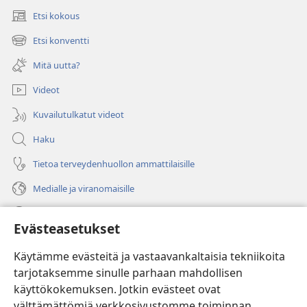
Etsi kokous
(avaa
uuden
Etsi konventti
(avaa
ikkunan)
uuden
Mitä uutta?
ikkunan)
Videot
Kuvailutulkatut videot
Haku
Tietoa terveydenhuollon ammattilaisille
Medialle ja viranomaisille
Ohje
Evästeasetukset
Lahjoitukset
(avaa
Käytämme evästeitä ja vastaavankaltaisia tekniikoita
uuden
tarjotaksemme sinulle parhaan mahdollisen
ikkunan)
Vartiotornin VERKKOKIRJASTO
käyttökokemuksen. Jotkin evästeet ovat
(avaa
välttämättömiä verkkosivustomme toiminnan
uuden