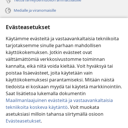
Tietoa terveydenhuollon ammattilaisille
Medialle ja viranomaisille
Ohje
Evästeasetukset
Lahjoitukset
(avaa
Käytämme evästeitä ja vastaavankaltaisia tekniikoita
uuden
tarjotaksemme sinulle parhaan mahdollisen
ikkunan)
Vartiotornin VERKKOKIRJASTO
käyttökokemuksen. Jotkin evästeet ovat
(avaa
välttämättömiä verkkosivustomme toiminnan
uuden
®
JW Hub
ikkunan)
kannalta, eikä niitä voida kieltää. Voit hyväksyä tai
(avaa
uuden
poistaa lisäevästeet, joita käytetään vain
®
JW Library
ikkunan)
käyttökokemuksesi parantamiseksi. Mitään näistä
tiedoista ei koskaan myydä tai käytetä markkinointiin.
Watchtower Library
Saat lisätietoa lukemalla dokumentin
Maailmanlaajuinen evästeitä ja vastaavankaltaisia
tekniikoita koskeva käytäntö
. Voit muokata
asetuksiasi milloin tahansa siirtymällä osioon
Copyright
© 2026 Watch Tower Bible and Tract Society of Pennsylvania.
Evästeasetukset
.
Nä
KÄYTTÖEHDOT
|
TIETOSUOJAKÄYTÄNTÖ
|
EVÄSTEASETUKSET