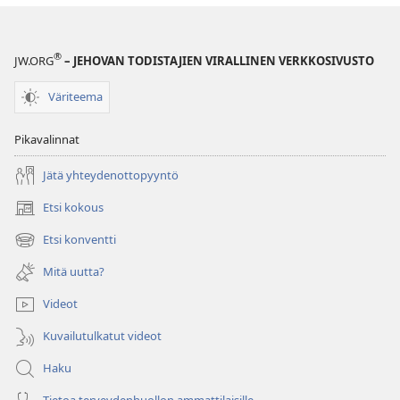
®
JW.ORG
– JEHOVAN TODISTAJIEN VIRALLINEN VERKKOSIVUSTO
Väriteema
Pikavalinnat
Jätä yhteydenottopyyntö
Etsi kokous
(avaa
uuden
Etsi konventti
(avaa
ikkunan)
uuden
Mitä uutta?
ikkunan)
Videot
Kuvailutulkatut videot
Haku