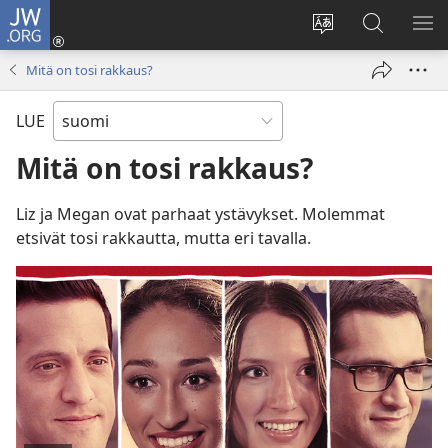
JW.ORG
Kirjaudu
(avaa
Vaihda
Hae
NÄ
uuden
sivuston
JW.ORG-
VA
Mitä on tosi rakkaus?
ikkunan)
kieli
sivustolta
LUE
Mitä on tosi rakkaus?
Liz ja Megan ovat parhaat ystävykset. Molemmat
etsivät tosi rakkautta, mutta eri tavalla.