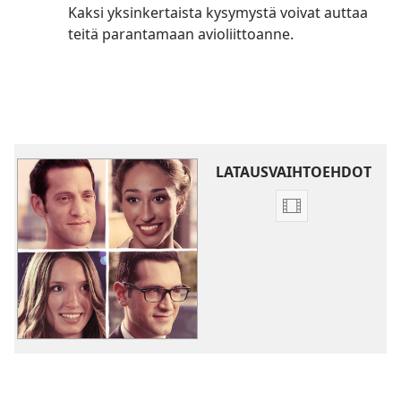
Kaksi yksinkertaista kysymystä voivat auttaa
teitä parantamaan avioliittoanne.
LATAUSVAIHTOEHDOT
Videoiden
latausvaihtoehd
Mitä
on
tosi
rakkaus?