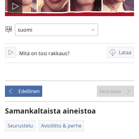
Toista
video
Valitse
kieli
Lataa
Mitä on tosi rakkaus?
Toista
Videoiden
latausvaihto
Edellinen
Seuraava
Samankaltaista aineistoa
Seurustelu
Avioliitto & perhe