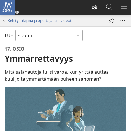
JW.ORG
Kirjaudu
(avaa
Vaihda
Hae
NÄ
uuden
sivuston
JW.ORG-
VA
Kehity lukijana ja opettajana – videot
ikkunan)
kieli
sivustolta
LUE
17. OSIO
Ymmärrettävyys
Mitä salahautoja tulisi varoa, kun yrittää auttaa
kuulijoita ymmärtämään puheen sanoman?