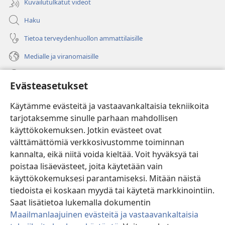
Kuvailutulkatut videot
Haku
Tietoa terveydenhuollon ammattilaisille
Medialle ja viranomaisille
Ohje
Evästeasetukset
Lahjoitukset
(avaa
Käytämme evästeitä ja vastaavankaltaisia tekniikoita
uuden
tarjotaksemme sinulle parhaan mahdollisen
ikkunan)
Vartiotornin VERKKOKIRJASTO
käyttökokemuksen. Jotkin evästeet ovat
(avaa
välttämättömiä verkkosivustomme toiminnan
uuden
®
JW Hub
ikkunan)
kannalta, eikä niitä voida kieltää. Voit hyväksyä tai
(avaa
uuden
poistaa lisäevästeet, joita käytetään vain
®
JW Library
ikkunan)
käyttökokemuksesi parantamiseksi. Mitään näistä
tiedoista ei koskaan myydä tai käytetä markkinointiin.
Watchtower Library
Saat lisätietoa lukemalla dokumentin
Maailmanlaajuinen evästeitä ja vastaavankaltaisia