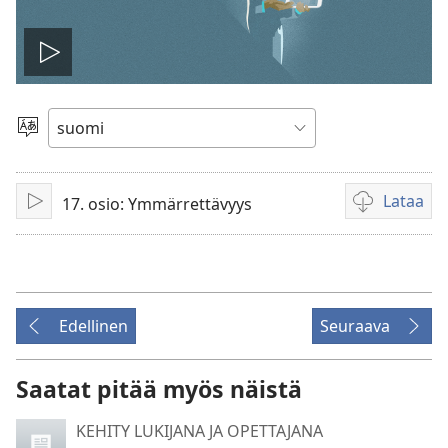
Toista
video
Valitse
kieli
Lataa
17. osio: Ymmärrettävyys
Toista
Videoiden
latausvaihto
Edellinen
Seuraava
Saatat pitää myös näistä
KEHITY LUKIJANA JA OPETTAJANA