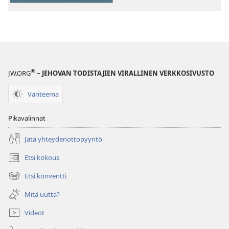
–
videot
®
JW.ORG
– JEHOVAN TODISTAJIEN VIRALLINEN VERKKOSIVUSTO
Väriteema
Pikavalinnat
Jätä yhteydenottopyyntö
Etsi kokous
(avaa
uuden
Etsi konventti
(avaa
ikkunan)
uuden
Mitä uutta?
ikkunan)
Videot