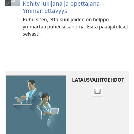
Kehity lukijana ja opettajana –
Ymmärrettävyys
Puhu siten, että kuulijoiden on helppo
ymmärtää puheesi sanoma. Esitä pääajatukset
selvästi.
LATAUSVAIHTOEHDOT
Videoiden
latausvaihtoehd
Kehity
lukijana
ja
opettajana