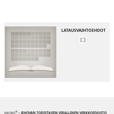
LATAUSVAIHTOEHDOT
Videoiden
latausvaihtoehd
Raamatun
kirjojen
esittelyvideot
®
JW.ORG
– JEHOVAN TODISTAJIEN VIRALLINEN VERKKOSIVUSTO