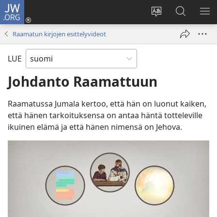
JW.ORG
Kirjaudu
(avaa
Vaihda
Hae
NÄ
uuden
sivuston
JW.ORG-
VA
Raamatun kirjojen esittelyvideot
ikkunan)
kieli
sivustolta
LUE
Johdanto Raamattuun
Raamatussa Jumala kertoo, että hän on luonut kaiken,
että hänen tarkoituksensa on antaa häntä totteleville
ikuinen elämä ja että hänen nimensä on Jehova.