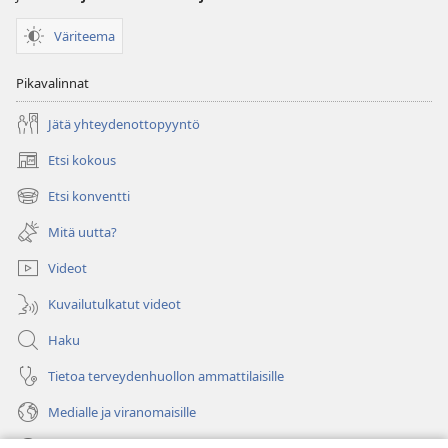
Väriteema
Pikavalinnat
Jätä yhteydenottopyyntö
Etsi kokous
(avaa
uuden
Etsi konventti
(avaa
ikkunan)
uuden
Mitä uutta?
ikkunan)
Videot
Kuvailutulkatut videot
Haku
Tietoa terveydenhuollon ammattilaisille
Medialle ja viranomaisille
Ohje