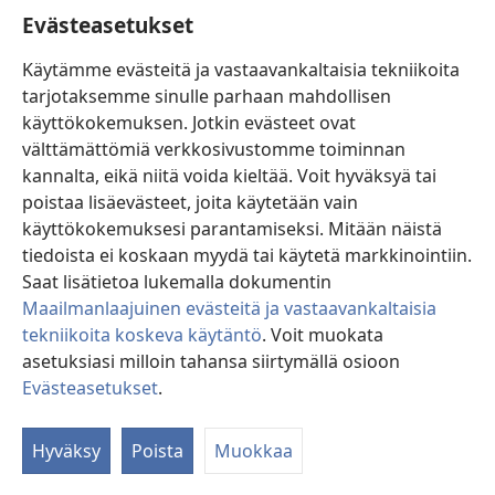
Evästeasetukset
Lahjoitukset
(avaa
Käytämme evästeitä ja vastaavankaltaisia tekniikoita
uuden
tarjotaksemme sinulle parhaan mahdollisen
ikkunan)
Vartiotornin VERKKOKIRJASTO
käyttökokemuksen. Jotkin evästeet ovat
(avaa
välttämättömiä verkkosivustomme toiminnan
uuden
®
JW Hub
ikkunan)
kannalta, eikä niitä voida kieltää. Voit hyväksyä tai
(avaa
uuden
poistaa lisäevästeet, joita käytetään vain
®
JW Library
ikkunan)
käyttökokemuksesi parantamiseksi. Mitään näistä
tiedoista ei koskaan myydä tai käytetä markkinointiin.
Watchtower Library
Saat lisätietoa lukemalla dokumentin
Maailmanlaajuinen evästeitä ja vastaavankaltaisia
tekniikoita koskeva käytäntö
. Voit muokata
asetuksiasi milloin tahansa siirtymällä osioon
Copyright
© 2026 Watch Tower Bible and Tract Society of Pennsylvania.
Evästeasetukset
.
Nä
KÄYTTÖEHDOT
|
TIETOSUOJAKÄYTÄNTÖ
|
EVÄSTEASETUKSET
si
Hyväksy
Poista
Muokkaa