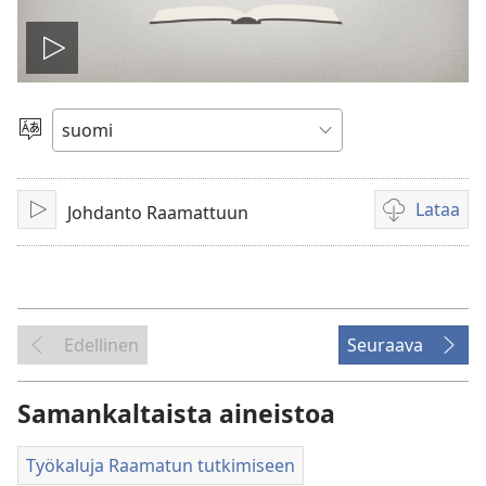
Toista
video
Valitse
kieli
Lataa
Johdanto Raamattuun
Toista
Videoiden
latausvaihto
Edellinen
Seuraava
Samankaltaista aineistoa
Työkaluja Raamatun tutkimiseen